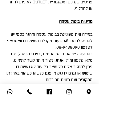
פריטים שנרכשו מקטגוריית OUTLET לא ניתן להחזיר
או להחליף.
מדיניות ביטול עסקה
במידה ואת מעוניינת בביטול עסקה והחזר כספי יש
להודיע לנו עד 48 שעות מקבלת המשלוח בוואטסאפ
לטלפון 08-9438090.
בהודעה צייני את פרטי ההזמנה, סיבת הביטול, שם
מלא, טלפון ומייל ואנחנו ניצור איתך קשר לתיאום.
ניתן להחזיר אלינו כל מוצר כל עוד לא נעשה בו
שימוש או נגרם לו נזק או פגם כלשהו כשהוא באריזתו
המקורית ועם תוויות מחוברות.
איך את יכולה להחזיר:
1. החזרה עצמאית לחנות - שד' דואני 18, יבנה.
2. שימוש בשירות המשלוחים שלנו בעלות ₪32 לכיוון
(אילת והסביבה ₪50).
לאחר קבלת הפריט ובדיקה שאינו נפגם או שלא
נעשה בו שימוש - תקבלי החזר כספי לאמצעי תשלום
ממנו בוצעה העסקה.
החזר כספי יבוצע בהתאם לחוק הגנת הצרכן בניכוי