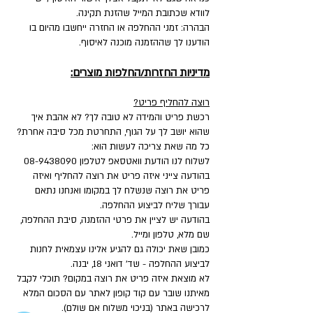
לוודא שכתובת המייל שהזנת תקינה.
הבהרה: זמני ההחלפה או החזרה ייחשבו מהיום בו
הודענו לך שההזמנה מוכנה לאיסוף.
מדיניות החזרות/החלפות מוצרים:
רוצה להחליף פריט?
רכשת פריט והמידה לא טובה לך? לא אהבת איך
שהוא יושב לך על הגוף, התחרטת מכל סיבה אחרת?
כל מה שאת צריכה לעשות הוא:
לשלוח לנו הודעת וואטסאפ לטלפון
08-9438090
בהודעה צייני איזה פריט את רוצה להחליף ואיזה
פריט את רוצה שנשלח לך במקומו ואנחנו נתאם
עבורך שליח לביצוע ההחלפה.
בהודעה יש לציין את פרטי ההזמנה, סיבת ההחלפה,
שם מלא, טלפון ומייל.
כמובן שאת יכולה גם להגיע אלינו עצמאית לחנות
לביצוע ההחלפה - שד' דואני 18, יבנה.
לא מוצאת איזה פריט את רוצה במקום? תוכלי לקבל
מאיתנו שובר עם קוד קופון לאתר עם הסכום המלא
לרכישה באתר (בניכוי משלוח אם שולם).