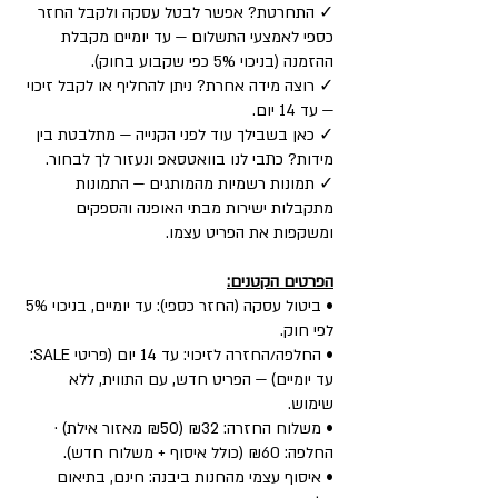
✓ התחרטת? אפשר לבטל עסקה ולקבל החזר
כספי לאמצעי התשלום — עד יומיים מקבלת
ההזמנה (בניכוי 5% כפי שקבוע בחוק).
✓ רוצה מידה אחרת? ניתן להחליף או לקבל זיכוי
— עד 14 יום.
✓ כאן בשבילך עוד לפני הקנייה — מתלבטת בין
מידות? כתבי לנו בוואטסאפ ונעזור לך לבחור.
✓ תמונות רשמיות מהמותגים — התמונות
מתקבלות ישירות מבתי האופנה והספקים
ומשקפות את הפריט עצמו.
הפרטים הקטנים:
• ביטול עסקה (החזר כספי): עד יומיים, בניכוי 5%
לפי חוק.
• החלפה/החזרה לזיכוי: עד 14 יום (פריטי SALE:
עד יומיים) — הפריט חדש, עם התווית, ללא
שימוש.
• משלוח החזרה: ₪32 (₪50 מאזור אילת) ·
החלפה: ₪60 (כולל איסוף + משלוח חדש).
• איסוף עצמי מהחנות ביבנה: חינם, בתיאום