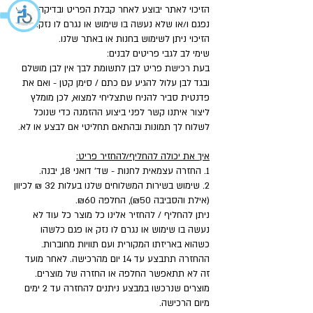
הזיכוי לאתר יבוצע לאחר קבלת הפריט ובדיקה שאינו
נפגם ו/או שלא נעשה בו שימוש או נגרם לו נזק.
הזיכוי ניתן לשימוש בחנות או באתר שלנו.
שימי לב לגבי פריטים לבנים:
בעת רכישת פריט לבן לתשומת לבך אין לבן מושלם
ובגד לבן עלול להגיע עם כתם / סימן קטן - ואם את
פדנטית סביר להניח שתצליחי למצוא, לכן מומלץ
ליצור איתנו קשר לפני ביצוע ההזמנה כדי שנוכל
לשלוח לך תמונות ובהתאם תחליטי אם לבצע או לא.
איך את יכולה להחליף/להחזיר פריט:
1. החזרה עצמאית לחנות - שד' דואני 18, יבנה.
2. שימוש בשירות המשלוחים שלנו בעלות 32 ₪ לכיוון
(אילת והסביבה ₪50), החלפה ₪60.
ניתן להחליף / להחזיר אלינו כל מוצר כל עוד לא
נעשה בו שימוש או נגרם לו נזק או פגם כלשהו
כשהוא באריזתו המקורית ועם תוויות מחוברות.
ההחזרה תתבצע עד 14 יום מהרכישה. לאחר מועד
זה לא תתאפשר החלפה או החזרה של מוצרים.
מוצרים שנרכשו במבצע ניתנים להחזרה עד 2 ימים
מיום הרכישה.