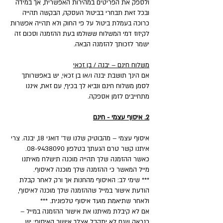
ולספק את הפריטים במהירות האפשרית, אך במידה
ובכל זאת תבחרי בביטול העסקה, הבקשה תהייה
כרוכה בעמלת ביטול על פי החוק ולא תהייה אפשרות
לקיזוז דמי המשלוח ששולמו בעת ההזמנה וסכום זה
ישמר לזכותך להזמנה הבאה.
משלוח חינם – יבנה / בן זכאי
אם הינך תושבת יבנה ו/או בן זכאי, יש באפשרותך
לסמן משלוח חינם ונביא לך בכיף, עם זאת, איננו
מתחייבים לזמן אספקה.
2. איסוף עצמי - חינם
איסוף עצמי – מהבוטיק שלנו שד' דואני 18, יבנה. צרי
איתנו קשר טרם הגעתך בטלפון 08-9438090.
כאשר ההזמנה שלך תהייה מוכנה תישלח מאיתנו
מייל המאשר כי ההזמנה שלך מוכנה לאיסוף.
*** שימי לב: האיסוף מהחנות אך ורק לאחר קבלת
הודעת אישור במייל שההזמנה שלך מוכנה לאיסוף,
ולאחר שתיאמת מועד איסוף טלפונית. ***
אם לא קיבלת מאיתנו את אישור ההזמנה במייל –
כנראה שגם לא יתקבל אצלך אישור האיסוף; יש