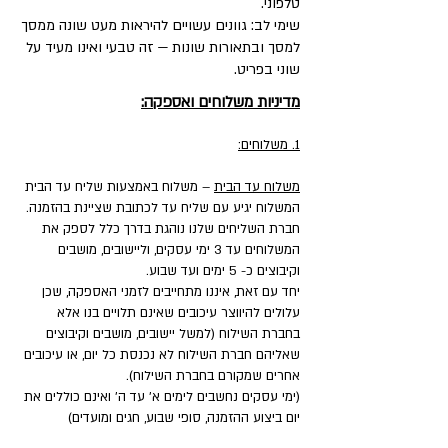
טלפוני.
שימי לב: גוונים עשויים להיראות מעט שונה ממסך
למסך ובתאורות שונות — זה טבעי ואינו מעיד על
שוני בפריט.
מדיניות משלוחים ואספקה:
1. משלוחים:
משלוח עד הבית
– משלוח באמצעות שליח עד הבית
המשלוח יגיע עם שליח עד לכתובת שציינת בהזמנה.
חברת השליחים שלנו נוהגת בדרך כלל לספק את
המשלוחים עד 3 ימי עסקים, וליישובים, מושבים
וקיבוצים כ- 5 ימים ועד שבוע.
יחד עם זאת, איננו מתחייבים לזמני האספקה, שכן
עלולים להיווצר עיכובים שאינם תלויים בנו אלא
בחברת השילוח (למשל יישובים, מושבים וקיבוצים
שאליהם חברת השילוח לא נכנסת כל יום, או עיכובים
אחרים שמקורם בחברת השילוח).
(ימי עסקים נחשבים לימים א' עד ה' ואינם כוללים את
יום ביצוע ההזמנה, סופי שבוע, חגים ומועדים)