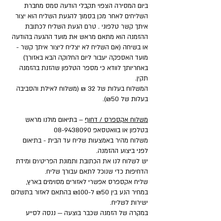
ביום המסירה הצפוי תקבלי הודעה סמס מחברת
השליחים לאחר מכן בסמוך להגעת השליח הוא יצור
איתך קשר טלפוני . טרם הגעת השליח לכתובת
ההזמנה הוא מתאם מראש את מועד ההגעה בהודעה
או בשיחה (אם השליח לא יצליח ליצור איתך קשר -
מועד האספקה יעבור ליום החלוקה הבא באזורך)
באחריותך לוודא כי מספר הטלפון שהזנת בהזמנה
תקין.
המשלוח בעלות של 32 ₪ (משלוח לאילת והסביבה
בעלות של ₪50).
משלוח אקספרס / דחוף
– בתיאום מולנו מראש
בטלפון או בוואטסאפ
08-9438090
משלוח מהיר באמצעות שליח עד הבית - בתיאום
לפני ביצוע ההזמנה.
יש לשלוח לנו את הכתובת ותמונת הפריט/ים ומידת
הדחיפות כדי שנוכל לתאם עבורך שליח.
שליח אקספרס אפשרי לאזורים מסוימים בארץ,
במחיר הנע בין ₪50 ל-₪100 בהתאם לאזור בתשלום
ישירות לשליח.
במקרה של הזמנה שכבר בוצעה — ננסה לסייע