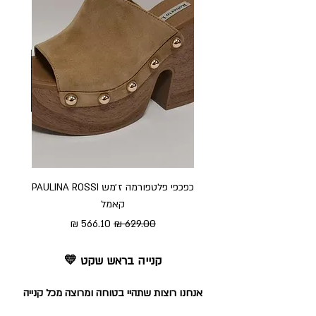
כפכפי פלטפורמה ז׳מש PAULINA ROSSI
כפכ
קאמל
מחיר רגיל
מחיר מבצע
קנייה בראש שקט 💛
אנחנו רוצות שתהיי בטוחה ומרוצה מכל קנייה