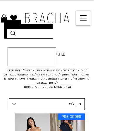
10% הנחה על רוב האתר 🤍 משלוחים מהירים עד הבית
BAT 7 - בת שבע
הכירי את ״בת שבע״ - המותג שמביא אליכן את השילוב המדויק בין
אלגנטיות חסרת מאמץ לסטייל עכשווי. הקולקציה שמתאפיינת בגזרות
מחמיאות, חליפות תואמות ושמלות מוקפדות בתפירה איכותית שישדרגו
לכן את המלתחה.
מצאנו עבורכן את הנוסחה ללוק מנצח.
PRE ORDER