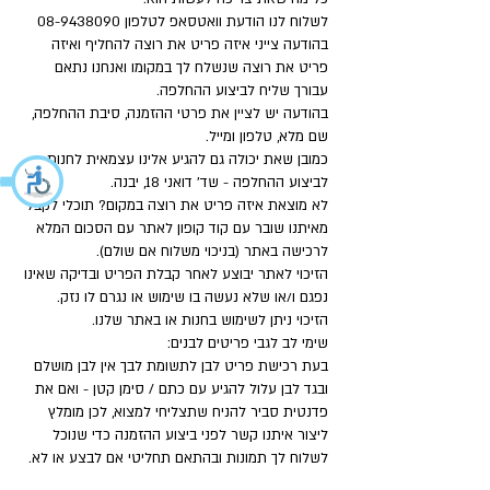
לשלוח לנו הודעת וואטסאפ לטלפון
08-9438090
בהודעה צייני איזה פריט את רוצה להחליף ואיזה
פריט את רוצה שנשלח לך במקומו ואנחנו נתאם
עבורך שליח לביצוע ההחלפה.
בהודעה יש לציין את פרטי ההזמנה, סיבת ההחלפה,
שם מלא, טלפון ומייל.
כמובן שאת יכולה גם להגיע אלינו עצמאית לחנות
לביצוע ההחלפה - שד' דואני 18, יבנה.
לא מוצאת איזה פריט את רוצה במקום? תוכלי לקבל
מאיתנו שובר עם קוד קופון לאתר עם הסכום המלא
לרכישה באתר (בניכוי משלוח אם שולם).
הזיכוי לאתר יבוצע לאחר קבלת הפריט ובדיקה שאינו
נפגם ו/או שלא נעשה בו שימוש או נגרם לו נזק.
הזיכוי ניתן לשימוש בחנות או באתר שלנו.
שימי לב לגבי פריטים לבנים:
בעת רכישת פריט לבן לתשומת לבך אין לבן מושלם
ובגד לבן עלול להגיע עם כתם / סימן קטן - ואם את
פדנטית סביר להניח שתצליחי למצוא, לכן מומלץ
ליצור איתנו קשר לפני ביצוע ההזמנה כדי שנוכל
לשלוח לך תמונות ובהתאם תחליטי אם לבצע או לא.