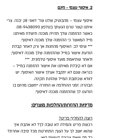
2. איסוף עצמי - חינם
איסוף עצמי – מהבוטיק שלנו שד' דואני 18, יבנה. צרי
איתנו קשר טרם הגעתך בטלפון 08-9438090.
כאשר ההזמנה שלך תהייה מוכנה תישלח מאיתנו
מייל המאשר כי ההזמנה שלך מוכנה לאיסוף.
*** שימי לב: האיסוף מהחנות אך ורק לאחר קבלת
הודעת אישור במייל שההזמנה שלך מוכנה לאיסוף,
ולאחר שתיאמת מועד איסוף טלפונית. ***
אם לא קיבלת מאיתנו את אישור ההזמנה במייל –
כנראה שגם לא יתקבל אצלך אישור האיסוף; יש
לוודא שכתובת המייל שהזנת תקינה.
הבהרה: זמני ההחלפה או החזרה ייחשבו מהיום בו
הודענו לך שההזמנה מוכנה לאיסוף.
מדיניות החזרות/החלפות מוצרים:
רוצה להחליף פריט?
רכשת פריט והמידה לא טובה לך? לא אהבת איך
שהוא יושב לך על הגוף, התחרטת מכל סיבה אחרת?
כל מה שאת צריכה לעשות הוא: