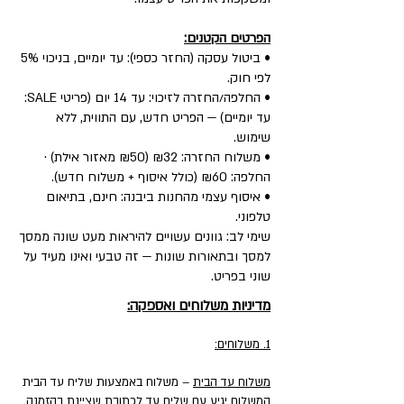
הפרטים הקטנים:
• ביטול עסקה (החזר כספי): עד יומיים, בניכוי 5%
לפי חוק.
• החלפה/החזרה לזיכוי: עד 14 יום (פריטי SALE:
עד יומיים) — הפריט חדש, עם התווית, ללא
שימוש.
• משלוח החזרה: ₪32 (₪50 מאזור אילת) ·
החלפה: ₪60 (כולל איסוף + משלוח חדש).
• איסוף עצמי מהחנות ביבנה: חינם, בתיאום
טלפוני.
שימי לב: גוונים עשויים להיראות מעט שונה ממסך
למסך ובתאורות שונות — זה טבעי ואינו מעיד על
שוני בפריט.
מדיניות משלוחים ואספקה:
1. משלוחים:
משלוח עד הבית
– משלוח באמצעות שליח עד הבית
המשלוח יגיע עם שליח עד לכתובת שציינת בהזמנה.