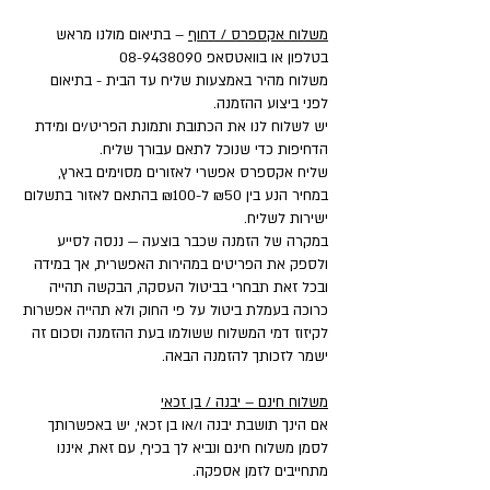
משלוח אקספרס / דחוף
– בתיאום מולנו מראש
בטלפון או בוואטסאפ
08-9438090
משלוח מהיר באמצעות שליח עד הבית - בתיאום
לפני ביצוע ההזמנה.
יש לשלוח לנו את הכתובת ותמונת הפריט/ים ומידת
הדחיפות כדי שנוכל לתאם עבורך שליח.
שליח אקספרס אפשרי לאזורים מסוימים בארץ,
במחיר הנע בין ₪50 ל-₪100 בהתאם לאזור בתשלום
ישירות לשליח.
במקרה של הזמנה שכבר בוצעה — ננסה לסייע
ולספק את הפריטים במהירות האפשרית, אך במידה
ובכל זאת תבחרי בביטול העסקה, הבקשה תהייה
כרוכה בעמלת ביטול על פי החוק ולא תהייה אפשרות
לקיזוז דמי המשלוח ששולמו בעת ההזמנה וסכום זה
ישמר לזכותך להזמנה הבאה.
משלוח חינם – יבנה / בן זכאי
אם הינך תושבת יבנה ו/או בן זכאי, יש באפשרותך
לסמן משלוח חינם ונביא לך בכיף, עם זאת, איננו
מתחייבים לזמן אספקה.