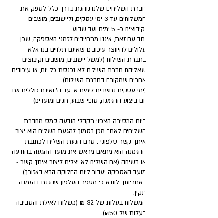
חברת השליחים שלנו נוהגת בדרך כלל לספק את
המשלוחים עד 3 ימי עסקים, וליישובים, מושבים
וקיבוצים כ- 5 ימים ועד שבוע.
יחד עם זאת, איננו מתחייבים לזמני האספקה, שכן
עלולים להיווצר עיכובים שאינם תלויים בנו אלא
בחברת השילוח (למשל יישובים, מושבים וקיבוצים
שאליהם חברת השילוח לא נכנסת כל יום, או עיכובים
אחרים שמקורם בחברת השילוח).
(ימי עסקים נחשבים לימים א' עד ה' ואינם כוללים את
יום ביצוע ההזמנה, סופי שבוע, חגים ומועדים)
ביום המסירה הצפוי תקבלי הודעה סמס מחברת
השליחים לאחר מכן בסמוך להגעת השליח הוא יצור
איתך קשר טלפוני . טרם הגעת השליח לכתובת
ההזמנה הוא מתאם מראש את מועד ההגעה בהודעה
או בשיחה (אם השליח לא יצליח ליצור איתך קשר -
מועד האספקה יעבור ליום החלוקה הבא באזורך)
באחריותך לוודא כי מספר הטלפון שהזנת בהזמנה
תקין.
המשלוח בעלות של 32 ₪ (משלוח לאילת והסביבה
בעלות של ₪50).