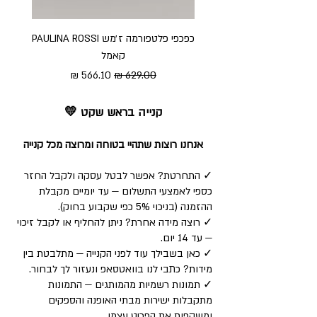
כפכפי פלטפורמה ז׳מש PAULINA ROSSI
כפכ
קאמל
מחיר רגיל
מחיר מבצע
קנייה בראש שקט 💛
אנחנו רוצות שתהיי בטוחה ומרוצה מכל קנייה
✓ התחרטת? אפשר לבטל עסקה ולקבל החזר
כספי לאמצעי התשלום — עד יומיים מקבלת
ההזמנה (בניכוי 5% כפי שקבוע בחוק).
✓ רוצה מידה אחרת? ניתן להחליף או לקבל זיכוי
— עד 14 יום.
✓ כאן בשבילך עוד לפני הקנייה — מתלבטת בין
מידות? כתבי לנו בוואטסאפ ונעזור לך לבחור.
✓ תמונות רשמיות מהמותגים — התמונות
מתקבלות ישירות מבתי האופנה והספקים
ומשקפות את הפריט עצמו.