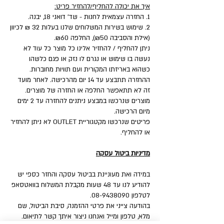
איך את יכולה להחליף/להחזיר פריט:
1. החזרה עצמאית לחנות - שד' דואני 18, יבנה.
2. שימוש בשירות המשלוחים שלנו בעלות 32 ₪ לכיוון
(אילת והסביבה ₪50), החלפה ₪60.
ניתן להחליף / להחזיר אלינו כל מוצר כל עוד לא
נעשה בו שימוש או נגרם לו נזק או פגם כלשהו
כשהוא באריזתו המקורית ועם תוויות מחוברות.
ההחזרה תתבצע עד 14 יום מהרכישה. לאחר מועד
זה לא תתאפשר החלפה או החזרה של מוצרים.
מוצרים שנרכשו במבצע ניתנים להחזרה עד 2 ימים
מיום הרכישה.
פריטים שנרכשו מקטגוריית OUTLET לא ניתן להחזיר
או להחליף.
מדיניות ביטול עסקה
במידה ואת מעוניינת בביטול עסקה והחזר כספי יש
להודיע לנו עד 48 שעות מקבלת המשלוח בוואטסאפ
לטלפון 08-9438090.
בהודעה צייני את פרטי ההזמנה, סיבת הביטול, שם
מלא, טלפון ומייל ואנחנו ניצור איתך קשר לתיאום.