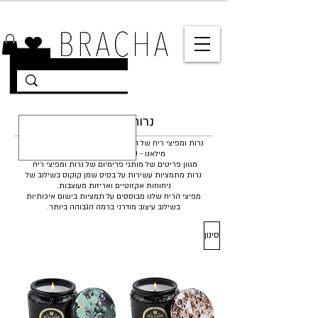
10% הנחה על רוב האתר 🤍 משלוחים מהירים עד הבית
נרות ומפיצי ריח
נרות ומפיצי ריח של המותג וולוספא - VOLUSPA ולוכרבר
מילאנו - LOCHERBER MILANO
מגוון פריטים של מותגי פרימיום של נרות ומפיצי ריח
נרות מתמציות עשירות על בסיס שמן קוקוס בשילוב של
ניחוחות אקזוטיים ואריזות מעוצבות.
מפיצי הריח שלנו מבוססים על תמציות בישום איכותיות
בשילוב עיצוב מודרני ברמה הגבוהה ביותר.
סינון