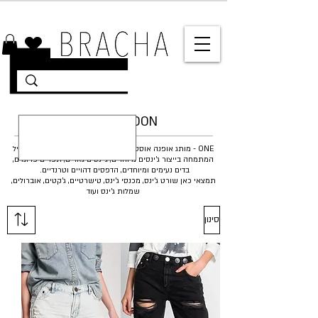
10% הנחה על רוב האתר 🤍 משלוחים מהירים עד הבית
ONETEASPOON
ONE - מותג אופנה אוסטרלי - מותג ג'ינסים רוקיסטי ומלא סטייל
המתמחה בייצור ג'ינסים מיוחדים, ג'ינסים גזורים, תפרים פרומים,
בדים נעימים ומיוחדים, הדפסים דהויים וטרנדיים.
תמצאי כאן שורט ג'ינס, מכנסי ג'ינס, טישרטיים, ג'קטים, אוברולים,
שמלות ג'ינס ועוד
סינון