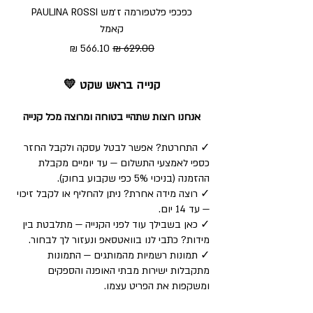
כפכפי פלטפורמה ז׳מש PAULINA ROSSI
כפכ
קאמל
מחיר רגיל
מחיר מבצע
קנייה בראש שקט 💛
אנחנו רוצות שתהיי בטוחה ומרוצה מכל קנייה
✓ התחרטת? אפשר לבטל עסקה ולקבל החזר
כספי לאמצעי התשלום — עד יומיים מקבלת
ההזמנה (בניכוי 5% כפי שקבוע בחוק).
✓ רוצה מידה אחרת? ניתן להחליף או לקבל זיכוי
— עד 14 יום.
✓ כאן בשבילך עוד לפני הקנייה — מתלבטת בין
מידות? כתבי לנו בוואטסאפ ונעזור לך לבחור.
✓ תמונות רשמיות מהמותגים — התמונות
מתקבלות ישירות מבתי האופנה והספקים
ומשקפות את הפריט עצמו.