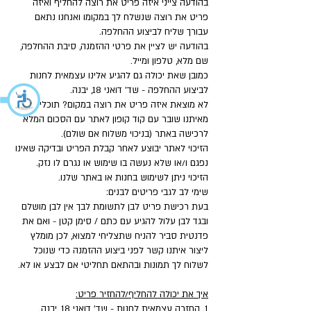
בהודעה צייני איזה פריט את רוצה להחליף ואיזה
פריט את רוצה שנשלח לך במקומו ואנחנו נתאם
עבורך שליח לביצוע ההחלפה.
בהודעה יש לציין את פרטי ההזמנה, סיבת ההחלפה,
שם מלא, טלפון ומייל.
כמובן שאת יכולה גם להגיע אלינו עצמאית לחנות
לביצוע ההחלפה - שד' דואני 18, יבנה.
לא מוצאת איזה פריט את רוצה במקום? תוכלי לקבל
מאיתנו שובר עם קוד קופון לאתר עם הסכום המלא
לרכישה באתר (בניכוי משלוח אם שולם).
הזיכוי לאתר יבוצע לאחר קבלת הפריט ובדיקה שאינו
נפגם ו/או שלא נעשה בו שימוש או נגרם לו נזק.
הזיכוי ניתן לשימוש בחנות או באתר שלנו.
שימי לב לגבי פריטים לבנים:
בעת רכישת פריט לבן לתשומת לבך אין לבן מושלם
ובגד לבן עלול להגיע עם כתם / סימן קטן - ואם את
פדנטית סביר להניח שתצליחי למצוא, לכן מומלץ
ליצור איתנו קשר לפני ביצוע ההזמנה כדי שנוכל
לשלוח לך תמונות ובהתאם תחליטי אם לבצע או לא.
איך את יכולה להחליף/להחזיר פריט:
1. החזרה עצמאית לחנות - שד' דואני 18, יבנה.