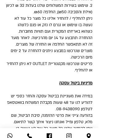
2. שימוש בשירות המשלוחים שלנו בעלות 32 ₪ לכיוון
(אילת והסביבה ₪50), החלפה ₪60.
ניתן להחליף / להחזיר אלינו כל מוצר כל עוד לא
נעשה בו שימוש או נגרם לו נזק או פגם כלשהו
כשהוא באריזתו המקורית ועם תוויות מחוברות.
ההחזרה תתבצע עד 14 יום מהרכישה. לאחר מועד
זה לא תתאפשר החלפה או החזרה של מוצרים.
מוצרים שנרכשו במבצע ניתנים להחזרה עד 2 ימים
מיום הרכישה.
פריטים שנרכשו מקטגוריית OUTLET לא ניתן להחזיר
או להחליף.
מדיניות ביטול עסקה
במידה ואת מעוניינת בביטול עסקה והחזר כספי יש
להודיע לנו עד 48 שעות מקבלת המשלוח בוואטסאפ
לטלפון 08-9438090.
בהודעה צייני את פרטי ההזמנה, סיבת הביטול, שם
מלא, טלפון ומייל ואנחנו ניצור איתך קשר לתיאום.
ניתן להחזיר אלינו כל מוצר כל עוד לא נעשה בו
שימוש או נגרם לו נזק או פגם כלשהו כשהוא באריזתו