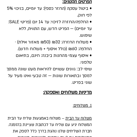
הפרטים הקטנים:
• ביטול עסקה (החזר כספי): עד יומיים, בניכוי 5%
לפי חוק.
• החלפה/החזרה לזיכוי: עד 14 יום (פריטי SALE:
עד יומיים) — הפריט חדש, עם התווית, ללא
שימוש.
• משלוח החזרה: ₪32 (₪50 מאזור אילת) ·
החלפה: ₪60 (כולל איסוף + משלוח חדש).
• איסוף עצמי מהחנות ביבנה: חינם, בתיאום
טלפוני.
שימי לב: גוונים עשויים להיראות מעט שונה ממסך
למסך ובתאורות שונות — זה טבעי ואינו מעיד על
שוני בפריט.
מדיניות משלוחים ואספקה:
1. משלוחים:
משלוח עד הבית
– משלוח באמצעות שליח עד הבית
המשלוח יגיע עם שליח עד לכתובת שציינת בהזמנה.
חברת השליחים שלנו נוהגת בדרך כלל לספק את