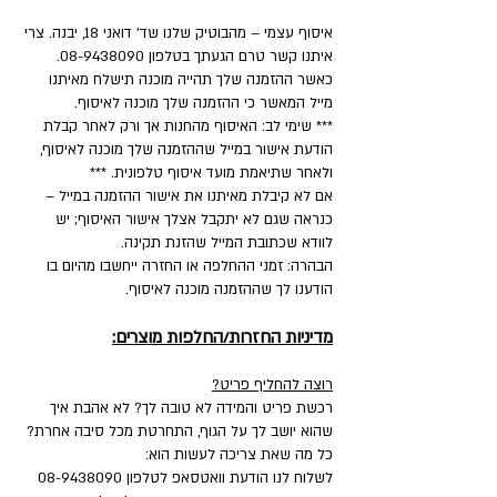
איסוף עצמי – מהבוטיק שלנו שד' דואני 18, יבנה. צרי
איתנו קשר טרם הגעתך בטלפון 08-9438090.
כאשר ההזמנה שלך תהייה מוכנה תישלח מאיתנו
מייל המאשר כי ההזמנה שלך מוכנה לאיסוף.
*** שימי לב: האיסוף מהחנות אך ורק לאחר קבלת
הודעת אישור במייל שההזמנה שלך מוכנה לאיסוף,
ולאחר שתיאמת מועד איסוף טלפונית. ***
אם לא קיבלת מאיתנו את אישור ההזמנה במייל –
כנראה שגם לא יתקבל אצלך אישור האיסוף; יש
לוודא שכתובת המייל שהזנת תקינה.
הבהרה: זמני ההחלפה או החזרה ייחשבו מהיום בו
הודענו לך שההזמנה מוכנה לאיסוף.
מדיניות החזרות/החלפות מוצרים:
רוצה להחליף פריט?
רכשת פריט והמידה לא טובה לך? לא אהבת איך
שהוא יושב לך על הגוף, התחרטת מכל סיבה אחרת?
כל מה שאת צריכה לעשות הוא:
לשלוח לנו הודעת וואטסאפ לטלפון
08-9438090