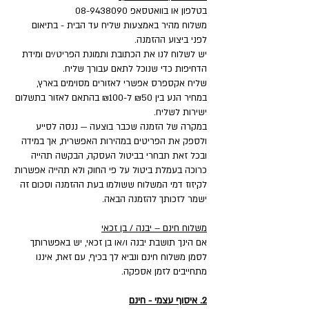
בטלפון או בוואטסאפ
08-9438090
משלוח מהיר באמצעות שליח עד הבית - בתיאום
לפני ביצוע ההזמנה.
יש לשלוח לנו את הכתובת ותמונת הפריט/ים ומידת
הדחיפות כדי שנוכל לתאם עבורך שליח.
שליח אקספרס אפשרי לאזורים מסוימים בארץ,
במחיר הנע בין ₪50 ל-₪100 בהתאם לאזור בתשלום
ישירות לשליח.
במקרה של הזמנה שכבר בוצעה — ננסה לסייע
ולספק את הפריטים במהירות האפשרית, אך במידה
ובכל זאת תבחרי בביטול העסקה, הבקשה תהייה
כרוכה בעמלת ביטול על פי החוק ולא תהייה אפשרות
לקיזוז דמי המשלוח ששולמו בעת ההזמנה וסכום זה
ישמר לזכותך להזמנה הבאה.
משלוח חינם – יבנה / בן זכאי
אם הינך תושבת יבנה ו/או בן זכאי, יש באפשרותך
לסמן משלוח חינם ונביא לך בכיף, עם זאת, איננו
מתחייבים לזמן אספקה.
2. איסוף עצמי - חינם