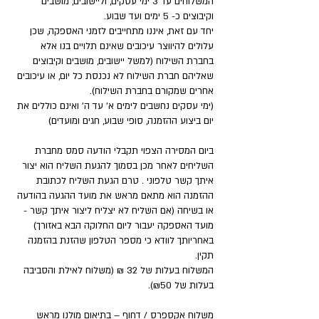
המשלוחים עד 3 ימי עסקים, וליישובים, מושבים
וקיבוצים כ- 5 ימים ועד שבוע.
יחד עם זאת, איננו מתחייבים לזמני האספקה, שכן
עלולים להיווצר עיכובים שאינם תלויים בנו אלא
בחברת השילוח (למשל יישובים, מושבים וקיבוצים
שאליהם חברת השילוח לא נכנסת כל יום, או עיכובים
אחרים שמקורם בחברת השילוח).
(ימי עסקים נחשבים לימים א' עד ה' ואינם כוללים את
יום ביצוע ההזמנה, סופי שבוע, חגים ומועדים)
ביום המסירה הצפוי תקבלי הודעה סמס מחברת
השליחים לאחר מכן בסמוך להגעת השליח הוא יצור
איתך קשר טלפוני . טרם הגעת השליח לכתובת
ההזמנה הוא מתאם מראש את מועד ההגעה בהודעה
או בשיחה (אם השליח לא יצליח ליצור איתך קשר -
מועד האספקה יעבור ליום החלוקה הבא באזורך)
באחריותך לוודא כי מספר הטלפון שהזנת בהזמנה
תקין.
המשלוח בעלות של 32 ₪ (משלוח לאילת והסביבה
בעלות של ₪50).
משלוח אקספרס / דחוף
– בתיאום מולנו מראש