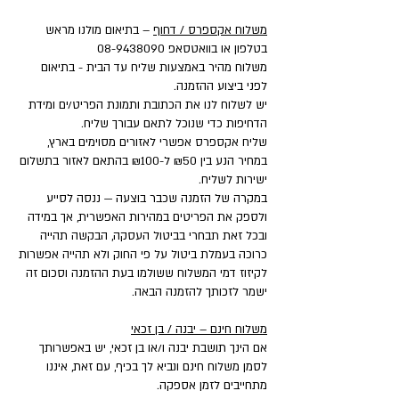
משלוח אקספרס / דחוף
– בתיאום מולנו מראש
בטלפון או בוואטסאפ
08-9438090
משלוח מהיר באמצעות שליח עד הבית - בתיאום
לפני ביצוע ההזמנה.
יש לשלוח לנו את הכתובת ותמונת הפריט/ים ומידת
הדחיפות כדי שנוכל לתאם עבורך שליח.
שליח אקספרס אפשרי לאזורים מסוימים בארץ,
במחיר הנע בין ₪50 ל-₪100 בהתאם לאזור בתשלום
ישירות לשליח.
במקרה של הזמנה שכבר בוצעה — ננסה לסייע
ולספק את הפריטים במהירות האפשרית, אך במידה
ובכל זאת תבחרי בביטול העסקה, הבקשה תהייה
כרוכה בעמלת ביטול על פי החוק ולא תהייה אפשרות
לקיזוז דמי המשלוח ששולמו בעת ההזמנה וסכום זה
ישמר לזכותך להזמנה הבאה.
משלוח חינם – יבנה / בן זכאי
אם הינך תושבת יבנה ו/או בן זכאי, יש באפשרותך
לסמן משלוח חינם ונביא לך בכיף, עם זאת, איננו
מתחייבים לזמן אספקה.