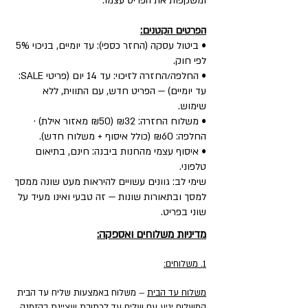
ומשקפות את הפריט עצמו.
הפרטים הקטנים:
• ביטול עסקה (החזר כספי): עד יומיים, בניכוי 5%
לפי חוק.
• החלפה/החזרה לזיכוי: עד 14 יום (פריטי SALE:
עד יומיים) — הפריט חדש, עם התווית, ללא
שימוש.
• משלוח החזרה: ₪32 (₪50 מאזור אילת) ·
החלפה: ₪60 (כולל איסוף + משלוח חדש).
• איסוף עצמי מהחנות ביבנה: חינם, בתיאום
טלפוני.
שימי לב: גוונים עשויים להיראות מעט שונה ממסך
למסך ובתאורות שונות — זה טבעי ואינו מעיד על
שוני בפריט.
מדיניות משלוחים ואספקה:
1. משלוחים:
משלוח עד הבית
– משלוח באמצעות שליח עד הבית
המשלוח יגיע עם שליח עד לכתובת שציינת בהזמנה.