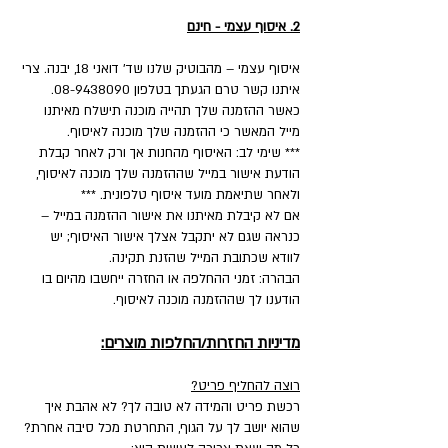
2. איסוף עצמי - חינם
איסוף עצמי – מהבוטיק שלנו שד' דואני 18, יבנה. צרי
איתנו קשר טרם הגעתך בטלפון 08-9438090.
כאשר ההזמנה שלך תהייה מוכנה תישלח מאיתנו
מייל המאשר כי ההזמנה שלך מוכנה לאיסוף.
*** שימי לב: האיסוף מהחנות אך ורק לאחר קבלת
הודעת אישור במייל שההזמנה שלך מוכנה לאיסוף,
ולאחר שתיאמת מועד איסוף טלפונית. ***
אם לא קיבלת מאיתנו את אישור ההזמנה במייל –
כנראה שגם לא יתקבל אצלך אישור האיסוף; יש
לוודא שכתובת המייל שהזנת תקינה.
הבהרה: זמני ההחלפה או החזרה ייחשבו מהיום בו
הודענו לך שההזמנה מוכנה לאיסוף.
מדיניות החזרות/החלפות מוצרים:
רוצה להחליף פריט?
רכשת פריט והמידה לא טובה לך? לא אהבת איך
שהוא יושב לך על הגוף, התחרטת מכל סיבה אחרת?