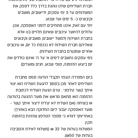
חברת השליחים שלנו נוהגת בדרך כלל לספק את
המשלוחים עד 3 ימי עסקים, וליישובים, מושבים
וקיבוצים כ- 5 ימים ועד שבוע.
יחד עם זאת, איננו מתחייבים לזמני האספקה, שכן
עלולים להיווצר עיכובים שאינם תלויים בנו אלא
בחברת השילוח (למשל יישובים, מושבים וקיבוצים
שאליהם חברת השילוח לא נכנסת כל יום, או עיכובים
אחרים שמקורם בחברת השילוח).
(ימי עסקים נחשבים לימים א' עד ה' ואינם כוללים את
יום ביצוע ההזמנה, סופי שבוע, חגים ומועדים)
ביום המסירה הצפוי תקבלי הודעה סמס מחברת
השליחים לאחר מכן בסמוך להגעת השליח הוא יצור
איתך קשר טלפוני . טרם הגעת השליח לכתובת
ההזמנה הוא מתאם מראש את מועד ההגעה בהודעה
או בשיחה (אם השליח לא יצליח ליצור איתך קשר -
מועד האספקה יעבור ליום החלוקה הבא באזורך)
באחריותך לוודא כי מספר הטלפון שהזנת בהזמנה
תקין.
המשלוח בעלות של 32 ₪ (משלוח לאילת והסביבה
בעלות של ₪50).