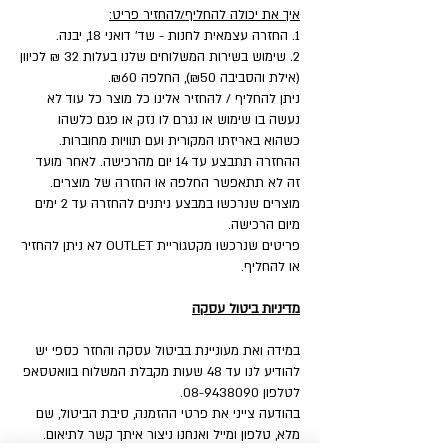
איך את יכולה להחליף/להחזיר פריט:
1. החזרה עצמאית לחנות - שד' דואני 18, יבנה.
2. שימוש בשירות המשלוחים שלנו בעלות 32 ₪ לכיוון
(אילת והסביבה ₪50), החלפה ₪60.
ניתן להחליף / להחזיר אלינו כל מוצר כל עוד לא
נעשה בו שימוש או נגרם לו נזק או פגם כלשהו
כשהוא באריזתו המקורית ועם תוויות מחוברות.
ההחזרה תתבצע עד 14 יום מהרכישה. לאחר מועד
זה לא תתאפשר החלפה או החזרה של מוצרים.
מוצרים שנרכשו במבצע ניתנים להחזרה עד 2 ימים
מיום הרכישה.
פריטים שנרכשו מקטגוריית OUTLET לא ניתן להחזיר
או להחליף.
מדיניות ביטול עסקה
במידה ואת מעוניינת בביטול עסקה והחזר כספי יש
להודיע לנו עד 48 שעות מקבלת המשלוח בוואטסאפ
לטלפון 08-9438090.
בהודעה צייני את פרטי ההזמנה, סיבת הביטול, שם
מלא, טלפון ומייל ואנחנו ניצור איתך קשר לתיאום.