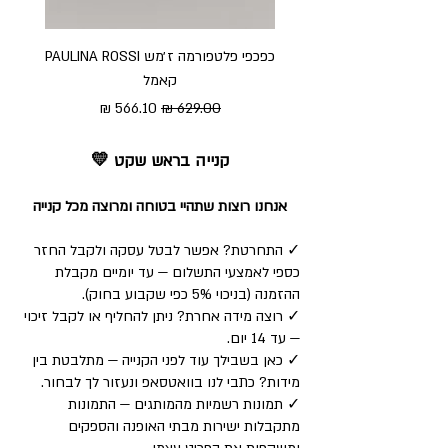
כפכפי פלטפורמה ז׳מש PAULINA ROSSI
כפכ
קאמל
מחיר רגיל
מחיר מבצע
קנייה בראש שקט 💛
אנחנו רוצות שתהיי בטוחה ומרוצה מכל קנייה
✓ התחרטת? אפשר לבטל עסקה ולקבל החזר
כספי לאמצעי התשלום — עד יומיים מקבלת
ההזמנה (בניכוי 5% כפי שקבוע בחוק).
✓ רוצה מידה אחרת? ניתן להחליף או לקבל זיכוי
— עד 14 יום.
✓ כאן בשבילך עוד לפני הקנייה — מתלבטת בין
מידות? כתבי לנו בוואטסאפ ונעזור לך לבחור.
✓ תמונות רשמיות מהמותגים — התמונות
מתקבלות ישירות מבתי האופנה והספקים