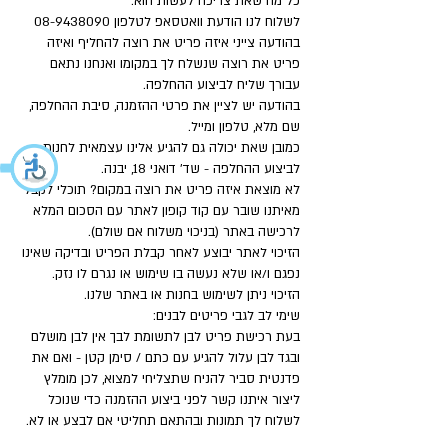
כל מה שאת צריכה לעשות הוא:
לשלוח לנו הודעת וואטסאפ לטלפון
08-9438090
בהודעה צייני איזה פריט את רוצה להחליף ואיזה
פריט את רוצה שנשלח לך במקומו ואנחנו נתאם
עבורך שליח לביצוע ההחלפה.
בהודעה יש לציין את פרטי ההזמנה, סיבת ההחלפה,
שם מלא, טלפון ומייל.
כמובן שאת יכולה גם להגיע אלינו עצמאית לחנות
לביצוע ההחלפה - שד' דואני 18, יבנה.
לא מוצאת איזה פריט את רוצה במקום? תוכלי לקבל
מאיתנו שובר עם קוד קופון לאתר עם הסכום המלא
לרכישה באתר (בניכוי משלוח אם שולם).
הזיכוי לאתר יבוצע לאחר קבלת הפריט ובדיקה שאינו
נפגם ו/או שלא נעשה בו שימוש או נגרם לו נזק.
הזיכוי ניתן לשימוש בחנות או באתר שלנו.
שימי לב לגבי פריטים לבנים:
בעת רכישת פריט לבן לתשומת לבך אין לבן מושלם
ובגד לבן עלול להגיע עם כתם / סימן קטן - ואם את
פדנטית סביר להניח שתצליחי למצוא, לכן מומלץ
ליצור איתנו קשר לפני ביצוע ההזמנה כדי שנוכל
לשלוח לך תמונות ובהתאם תחליטי אם לבצע או לא.