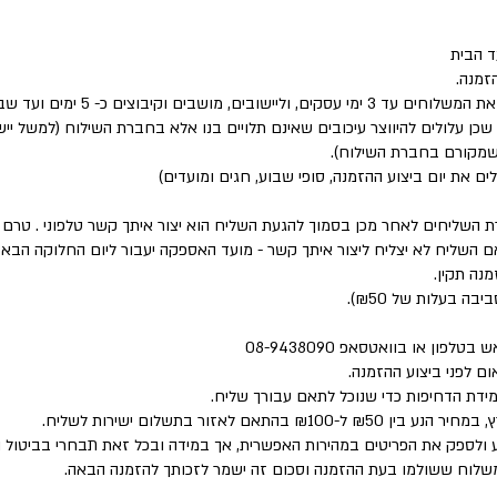
 הבית
זמנה.
שבים וקיבוצים כ- 5 ימים ועד שבוע.
 שכן עלולים להיווצר עיכובים שאינם תלויים בנו אלא בחברת השילוח (למשל י
 שמקורם בחברת השילוח).
לים את יום ביצוע ההזמנה, סופי שבוע, חגים ומועדים)
ת השליחים לאחר מכן בסמוך להגעת השליח הוא יצור איתך קשר טלפוני . טר
השליח לא יצליח ליצור איתך קשר - מועד האספקה יעבור ליום החלוקה הבא 
נה תקין.
פון או בוואטסאפ 08-9438090
ם לפני ביצוע ההזמנה.
מידת הדחיפות כדי שנוכל לתאם עבורך שליח.
 לאזור בתשלום ישירות לשליח.
 ולספק את הפריטים במהירות האפשרית, אך במידה ובכל זאת תבחרי בביטול 
המשלוח ששולמו בעת ההזמנה וסכום זה ישמר לזכותך להזמנה הבאה.