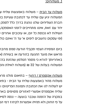
1. משלוחים:
משלוח עד הבית
– משלוח באמצעות שליח עד
המשלוח יגיע עם שליח עד לכתובת שציינת בה
חברת השליחים שלנו נוהגת בדרך כלל לספק את המשלוחים עד 3 ימי עסקים, וליישובים, מו
יחד עם זאת, איננו מתחייבים לזמני האספקה,
השילוח לא נכנסת כל יום, או עיכובים אחרים
(ימי עסקים נחשבים לימים א' עד ה' ואינם כול
ביום המסירה הצפוי תקבלי הודעה סמס מחבר
מראש את מועד ההגעה בהודעה או בשיחה (אם 
באחריותך לוודא כי מספר הטלפון שהזנת בהזמ
המשלוח בעלות של 32 ₪ (משלוח לאילת והסביבה בעלות של ₪50).
משלוח אקספרס / דחוף
– בתיאום מולנו מראש בטל
משלוח מהיר באמצעות שליח עד הבית - בתיאו
יש לשלוח לנו את הכתובת ותמונת הפריט/ים ו
שליח אקספרס אפשרי לאזורים מסוימים בארץ, במחיר הנע בין ₪50 ל-₪100 בהתאם
במקרה של הזמנה שכבר בוצעה — ננסה לסייע
על פי החוק ולא תהייה אפשרות לקיזוז דמי 