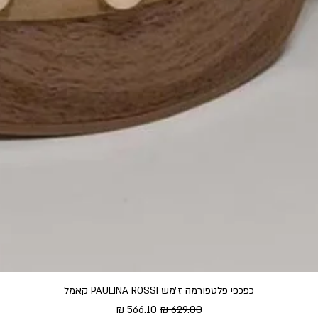
כפכפי פלטפורמה ז׳מש PAULINA ROSSI קאמל
מחיר רגיל
מחיר מבצע