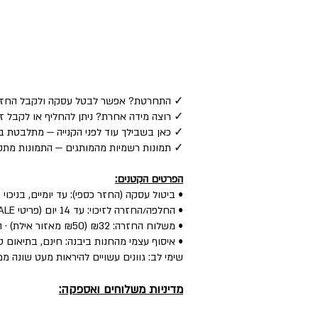
✓ התחרטת? אפשר לבטל עסקה ולקבל החזר כספי לאמצע
✓ רוצה מידה אחרת? ניתן להחליף או לקבל זיכוי — ע
✓ כאן בשבילך עוד לפני הקנייה — מתלבטת בין
✓ תמונות רשמיות מהמותגים — התמונות מתקב
הפרטים הקטנים:
• ביטול עסקה (החזר כספי): עד יומיים, בניכוי 5% לפי חוק.
• החלפה/החזרה לזיכוי: עד 14 יום (פריטי SALE: עד יומיים) — הפריט חדש, עם התווית, ללא שימוש.
• משלוח החזרה: ₪32 (₪50 מאזור אילת) · החלפה: ₪60 (כולל איסוף + משלוח חדש).
• איסוף עצמי מהחנות ביבנה: חינם, בתיאום טל
שימי לב: גוונים עשויים להיראות מעט שונה ממ
מדיניות משלוחים ואספקה: