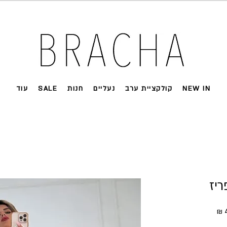
 על רוב האתר 🤍 משלוחים מהירים עד הבית
NEW IN
קולקציית ערב
נעליים
חנות
SALE
עוד
יז
ל
מחיר מבצע