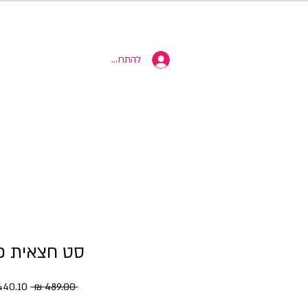
10% הנחה
להתחברות
סט חצאית פר
מחיר רגי
 ‏489.00 ‏₪ 