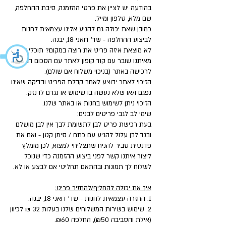
בהודעה יש לציין את פרטי ההזמנה, סיבת ההחלפה,
שם מלא, טלפון ומייל.
כמובן שאת יכולה גם להגיע אלינו עצמאית לחנות
לביצוע ההחלפה - שד' דואני 18, יבנה.
לא מוצאת איזה פריט את רוצה במקום? תוכלי לקבל
מאיתנו שובר עם קוד קופון לאתר עם הסכום המלא
לרכישה באתר (בניכוי משלוח אם שולם).
הזיכוי לאתר יבוצע לאחר קבלת הפריט ובדיקה שאינו
נפגם ו/או שלא נעשה בו שימוש או נגרם לו נזק.
הזיכוי ניתן לשימוש בחנות או באתר שלנו.
שימי לב לגבי פריטים לבנים:
בעת רכישת פריט לבן לתשומת לבך אין לבן מושלם
ובגד לבן עלול להגיע עם כתם / סימן קטן - ואם את
פדנטית סביר להניח שתצליחי למצוא, לכן מומלץ
ליצור איתנו קשר לפני ביצוע ההזמנה כדי שנוכל
לשלוח לך תמונות ובהתאם תחליטי אם לבצע או לא.
איך את יכולה להחליף/להחזיר פריט:
1. החזרה עצמאית לחנות - שד' דואני 18, יבנה.
2. שימוש בשירות המשלוחים שלנו בעלות 32 ₪ לכיוון
(אילת והסביבה ₪50), החלפה ₪60.