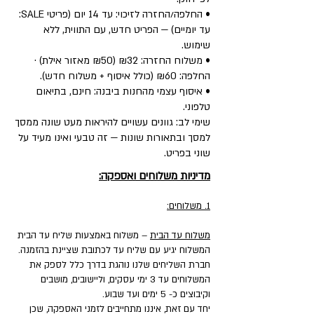
• החלפה/החזרה לזיכוי: עד 14 יום (פריטי SALE:
עד יומיים) — הפריט חדש, עם התווית, ללא
שימוש.
• משלוח החזרה: ₪32 (₪50 מאזור אילת) ·
החלפה: ₪60 (כולל איסוף + משלוח חדש).
• איסוף עצמי מהחנות ביבנה: חינם, בתיאום
טלפוני.
שימי לב: גוונים עשויים להיראות מעט שונה ממסך
למסך ובתאורות שונות — זה טבעי ואינו מעיד על
שוני בפריט.
מדיניות משלוחים ואספקה:
1. משלוחים:
משלוח עד הבית
– משלוח באמצעות שליח עד הבית
המשלוח יגיע עם שליח עד לכתובת שציינת בהזמנה.
חברת השליחים שלנו נוהגת בדרך כלל לספק את
המשלוחים עד 3 ימי עסקים, וליישובים, מושבים
וקיבוצים כ- 5 ימים ועד שבוע.
יחד עם זאת, איננו מתחייבים לזמני האספקה, שכן