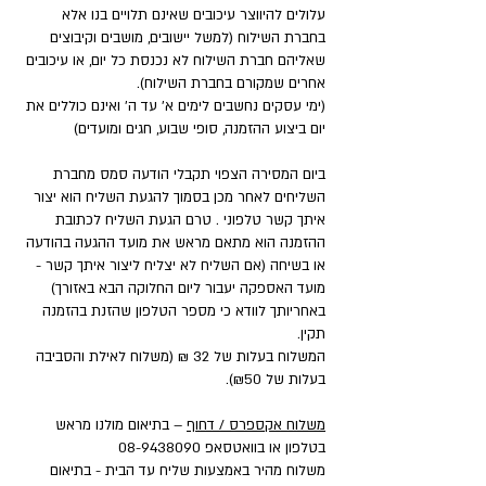
עלולים להיווצר עיכובים שאינם תלויים בנו אלא
בחברת השילוח (למשל יישובים, מושבים וקיבוצים
שאליהם חברת השילוח לא נכנסת כל יום, או עיכובים
אחרים שמקורם בחברת השילוח).
(ימי עסקים נחשבים לימים א' עד ה' ואינם כוללים את
יום ביצוע ההזמנה, סופי שבוע, חגים ומועדים)
ביום המסירה הצפוי תקבלי הודעה סמס מחברת
השליחים לאחר מכן בסמוך להגעת השליח הוא יצור
איתך קשר טלפוני . טרם הגעת השליח לכתובת
ההזמנה הוא מתאם מראש את מועד ההגעה בהודעה
או בשיחה (אם השליח לא יצליח ליצור איתך קשר -
מועד האספקה יעבור ליום החלוקה הבא באזורך)
באחריותך לוודא כי מספר הטלפון שהזנת בהזמנה
תקין.
המשלוח בעלות של 32 ₪ (משלוח לאילת והסביבה
בעלות של ₪50).
משלוח אקספרס / דחוף
– בתיאום מולנו מראש
בטלפון או בוואטסאפ
08-9438090
משלוח מהיר באמצעות שליח עד הבית - בתיאום