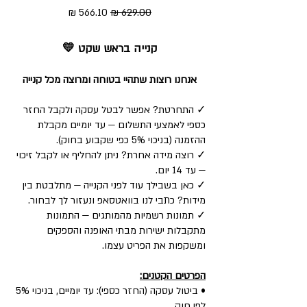
מחיר רגיל
מחיר מבצע
קנייה בראש שקט 💛
אנחנו רוצות שתהיי בטוחה ומרוצה מכל קנייה
✓ התחרטת? אפשר לבטל עסקה ולקבל החזר
כספי לאמצעי התשלום — עד יומיים מקבלת
ההזמנה (בניכוי 5% כפי שקבוע בחוק).
✓ רוצה מידה אחרת? ניתן להחליף או לקבל זיכוי
— עד 14 יום.
✓ כאן בשבילך עוד לפני הקנייה — מתלבטת בין
מידות? כתבי לנו בוואטסאפ ונעזור לך לבחור.
✓ תמונות רשמיות מהמותגים — התמונות
מתקבלות ישירות מבתי האופנה והספקים
ומשקפות את הפריט עצמו.
הפרטים הקטנים:
• ביטול עסקה (החזר כספי): עד יומיים, בניכוי 5%
לפי חוק.