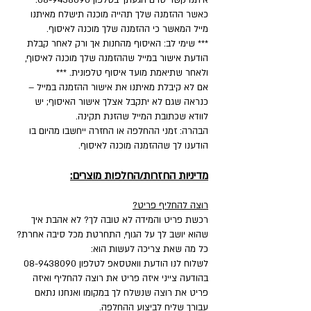
איתנו קשר טרם הגעתך בטלפון 08-9438090.
כאשר ההזמנה שלך תהייה מוכנה תישלח מאיתנו
מייל המאשר כי ההזמנה שלך מוכנה לאיסוף.
*** שימי לב: האיסוף מהחנות אך ורק לאחר קבלת
הודעת אישור במייל שההזמנה שלך מוכנה לאיסוף,
ולאחר שתיאמת מועד איסוף טלפונית. ***
אם לא קיבלת מאיתנו את אישור ההזמנה במייל –
כנראה שגם לא יתקבל אצלך אישור האיסוף; יש
לוודא שכתובת המייל שהזנת תקינה.
הבהרה: זמני ההחלפה או החזרה ייחשבו מהיום בו
הודענו לך שההזמנה מוכנה לאיסוף.
מדיניות החזרות/החלפות מוצרים:
רוצה להחליף פריט?
רכשת פריט והמידה לא טובה לך? לא אהבת איך
שהוא יושב לך על הגוף, התחרטת מכל סיבה אחרת?
כל מה שאת צריכה לעשות הוא:
לשלוח לנו הודעת וואטסאפ לטלפון
08-9438090
בהודעה צייני איזה פריט את רוצה להחליף ואיזה
פריט את רוצה שנשלח לך במקומו ואנחנו נתאם
עבורך שליח לביצוע ההחלפה.