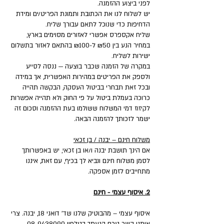
לפני ביצוע ההזמנה.
יש לשלוח לנו את הכתובת ותמונת הפריט/ים ומידת
הדחיפות כדי שנוכל לתאם עבורך שליח.
שליח אקספרס אפשרי לאזורים מסוימים בארץ,
במחיר הנע בין ₪50 ל-₪100 בהתאם לאזור בתשלום
ישירות לשליח.
במקרה של הזמנה שכבר בוצעה — ננסה לסייע
ולספק את הפריטים במהירות האפשרית, אך במידה
ובכל זאת תבחרי בביטול העסקה, הבקשה תהייה
כרוכה בעמלת ביטול על פי החוק ולא תהייה אפשרות
לקיזוז דמי המשלוח ששולמו בעת ההזמנה וסכום זה
ישמר לזכותך להזמנה הבאה.
משלוח חינם – יבנה / בן זכאי
אם הינך תושבת יבנה ו/או בן זכאי, יש באפשרותך
לסמן משלוח חינם ונביא לך בכיף, עם זאת, איננו
מתחייבים לזמן אספקה.
2. איסוף עצמי - חינם
איסוף עצמי – מהבוטיק שלנו שד' דואני 18, יבנה. צרי