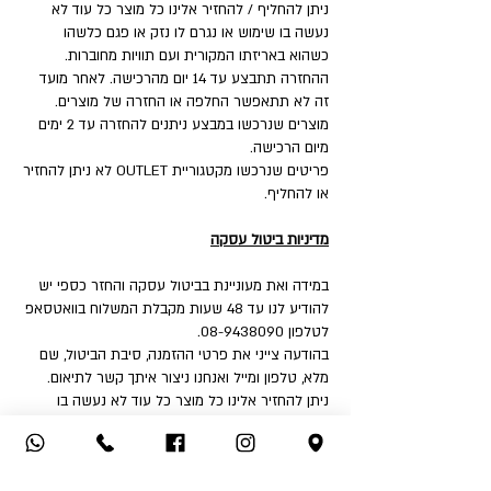
ניתן להחליף / להחזיר אלינו כל מוצר כל עוד לא
נעשה בו שימוש או נגרם לו נזק או פגם כלשהו
כשהוא באריזתו המקורית ועם תוויות מחוברות.
ההחזרה תתבצע עד 14 יום מהרכישה. לאחר מועד
זה לא תתאפשר החלפה או החזרה של מוצרים.
מוצרים שנרכשו במבצע ניתנים להחזרה עד 2 ימים
מיום הרכישה.
פריטים שנרכשו מקטגוריית OUTLET לא ניתן להחזיר
או להחליף.
מדיניות ביטול עסקה
במידה ואת מעוניינת בביטול עסקה והחזר כספי יש
להודיע לנו עד 48 שעות מקבלת המשלוח בוואטסאפ
לטלפון 08-9438090.
בהודעה צייני את פרטי ההזמנה, סיבת הביטול, שם
מלא, טלפון ומייל ואנחנו ניצור איתך קשר לתיאום.
ניתן להחזיר אלינו כל מוצר כל עוד לא נעשה בו
שימוש או נגרם לו נזק או פגם כלשהו כשהוא באריזתו
המקורית ועם תוויות מחוברות.
איך את יכולה להחזיר: