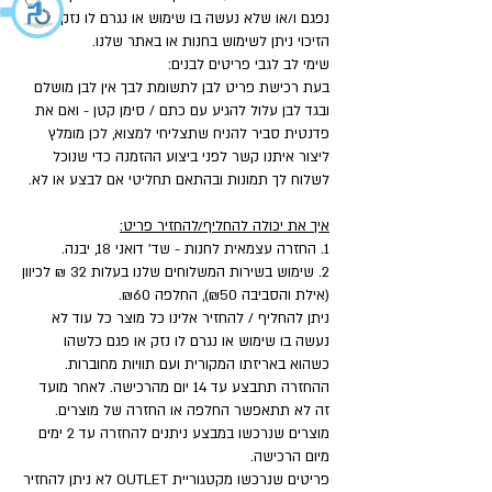
נפגם ו/או שלא נעשה בו שימוש או נגרם לו נזק.
הזיכוי ניתן לשימוש בחנות או באתר שלנו.
שימי לב לגבי פריטים לבנים:
בעת רכישת פריט לבן לתשומת לבך אין לבן מושלם
ובגד לבן עלול להגיע עם כתם / סימן קטן - ואם את
פדנטית סביר להניח שתצליחי למצוא, לכן מומלץ
ליצור איתנו קשר לפני ביצוע ההזמנה כדי שנוכל
לשלוח לך תמונות ובהתאם תחליטי אם לבצע או לא.
איך את יכולה להחליף/להחזיר פריט:
1. החזרה עצמאית לחנות - שד' דואני 18, יבנה.
2. שימוש בשירות המשלוחים שלנו בעלות 32 ₪ לכיוון
(אילת והסביבה ₪50), החלפה ₪60.
ניתן להחליף / להחזיר אלינו כל מוצר כל עוד לא
נעשה בו שימוש או נגרם לו נזק או פגם כלשהו
כשהוא באריזתו המקורית ועם תוויות מחוברות.
ההחזרה תתבצע עד 14 יום מהרכישה. לאחר מועד
זה לא תתאפשר החלפה או החזרה של מוצרים.
מוצרים שנרכשו במבצע ניתנים להחזרה עד 2 ימים
מיום הרכישה.
פריטים שנרכשו מקטגוריית OUTLET לא ניתן להחזיר