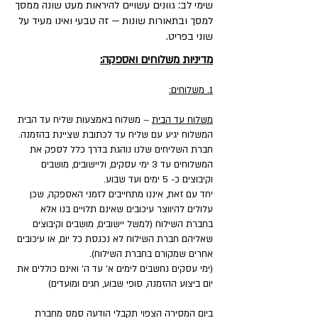
שימי לב: גוונים עשויים להיראות מעט שונה ממסך
למסך ובתאורות שונות — זה טבעי ואינו מעיד על
שוני בפריט.
מדיניות משלוחים ואספקה:
1. משלוחים:
משלוח עד הבית
– משלוח באמצעות שליח עד הבית
המשלוח יגיע עם שליח עד לכתובת שציינת בהזמנה.
חברת השליחים שלנו נוהגת בדרך כלל לספק את
המשלוחים עד 3 ימי עסקים, וליישובים, מושבים
וקיבוצים כ- 5 ימים ועד שבוע.
יחד עם זאת, איננו מתחייבים לזמני האספקה, שכן
עלולים להיווצר עיכובים שאינם תלויים בנו אלא
בחברת השילוח (למשל יישובים, מושבים וקיבוצים
שאליהם חברת השילוח לא נכנסת כל יום, או עיכובים
אחרים שמקורם בחברת השילוח).
(ימי עסקים נחשבים לימים א' עד ה' ואינם כוללים את
יום ביצוע ההזמנה, סופי שבוע, חגים ומועדים)
ביום המסירה הצפוי תקבלי הודעה סמס מחברת