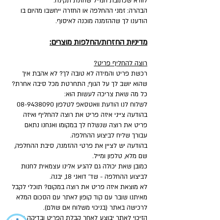
לוודא שכתובת המייל שהזנת תקינה.
הבהרה: זמני ההחלפה או החזרה ייחשבו מהיום בו
הודענו לך שההזמנה מוכנה לאיסוף.
מדיניות החזרות/החלפות מוצרים:
רוצה להחליף פריט?
רכשת פריט והמידה לא טובה לך? לא אהבת איך
שהוא יושב לך על הגוף, התחרטת מכל סיבה אחרת?
כל מה שאת צריכה לעשות הוא:
לשלוח לנו הודעת וואטסאפ לטלפון
08-9438090
בהודעה צייני איזה פריט את רוצה להחליף ואיזה
פריט את רוצה שנשלח לך במקומו ואנחנו נתאם
עבורך שליח לביצוע ההחלפה.
בהודעה יש לציין את פרטי ההזמנה, סיבת ההחלפה,
שם מלא, טלפון ומייל.
כמובן שאת יכולה גם להגיע אלינו עצמאית לחנות
לביצוע ההחלפה - שד' דואני 18, יבנה.
לא מוצאת איזה פריט את רוצה במקום? תוכלי לקבל
מאיתנו שובר עם קוד קופון לאתר עם הסכום המלא
לרכישה באתר (בניכוי משלוח אם שולם).
הזיכוי לאתר יבוצע לאחר קבלת הפריט ובדיקה שאינו