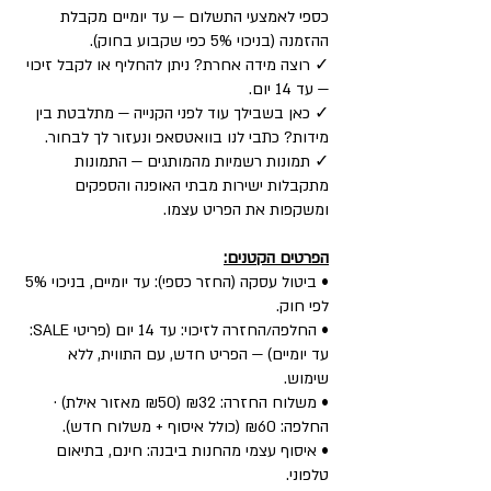
כספי לאמצעי התשלום — עד יומיים מקבלת
ההזמנה (בניכוי 5% כפי שקבוע בחוק).
✓ רוצה מידה אחרת? ניתן להחליף או לקבל זיכוי
— עד 14 יום.
✓ כאן בשבילך עוד לפני הקנייה — מתלבטת בין
מידות? כתבי לנו בוואטסאפ ונעזור לך לבחור.
✓ תמונות רשמיות מהמותגים — התמונות
מתקבלות ישירות מבתי האופנה והספקים
ומשקפות את הפריט עצמו.
הפרטים הקטנים:
• ביטול עסקה (החזר כספי): עד יומיים, בניכוי 5%
לפי חוק.
• החלפה/החזרה לזיכוי: עד 14 יום (פריטי SALE:
עד יומיים) — הפריט חדש, עם התווית, ללא
שימוש.
• משלוח החזרה: ₪32 (₪50 מאזור אילת) ·
החלפה: ₪60 (כולל איסוף + משלוח חדש).
• איסוף עצמי מהחנות ביבנה: חינם, בתיאום
טלפוני.