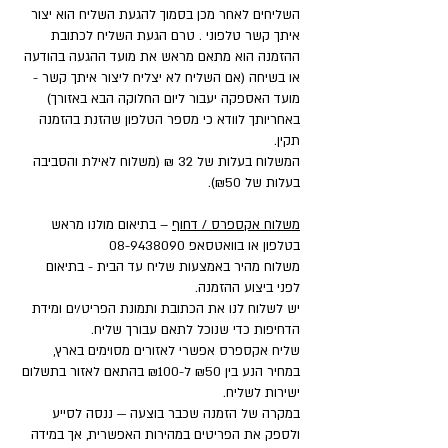
השליחים לאחר מכן בסמוך להגעת השליח הוא יצור
איתך קשר טלפוני . טרם הגעת השליח לכתובת
ההזמנה הוא מתאם מראש את מועד ההגעה בהודעה
או בשיחה (אם השליח לא יצליח ליצור איתך קשר -
מועד האספקה יעבור ליום החלוקה הבא באזורך)
באחריותך לוודא כי מספר הטלפון שהזנת בהזמנה
תקין.
המשלוח בעלות של 32 ₪ (משלוח לאילת והסביבה
בעלות של ₪50).
משלוח אקספרס / דחוף
– בתיאום מולנו מראש
בטלפון או בוואטסאפ
08-9438090
משלוח מהיר באמצעות שליח עד הבית - בתיאום
לפני ביצוע ההזמנה.
יש לשלוח לנו את הכתובת ותמונת הפריט/ים ומידת
הדחיפות כדי שנוכל לתאם עבורך שליח.
שליח אקספרס אפשרי לאזורים מסוימים בארץ,
במחיר הנע בין ₪50 ל-₪100 בהתאם לאזור בתשלום
ישירות לשליח.
במקרה של הזמנה שכבר בוצעה — ננסה לסייע
ולספק את הפריטים במהירות האפשרית, אך במידה