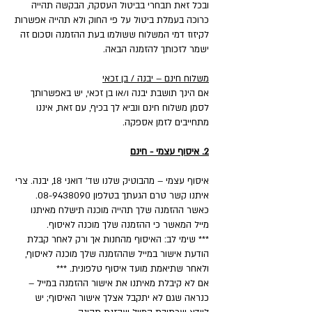
ובכל זאת תבחרי בביטול העסקה, הבקשה תהייה
כרוכה בעמלת ביטול על פי החוק ולא תהייה אפשרות
לקיזוז דמי המשלוח ששולמו בעת ההזמנה וסכום זה
ישמר לזכותך להזמנה הבאה.
משלוח חינם – יבנה / בן זכאי
אם הינך תושבת יבנה ו/או בן זכאי, יש באפשרותך
לסמן משלוח חינם ונביא לך בכיף, עם זאת, איננו
מתחייבים לזמן אספקה.
2. איסוף עצמי - חינם
איסוף עצמי – מהבוטיק שלנו שד' דואני 18, יבנה. צרי
איתנו קשר טרם הגעתך בטלפון 08-9438090.
כאשר ההזמנה שלך תהייה מוכנה תישלח מאיתנו
מייל המאשר כי ההזמנה שלך מוכנה לאיסוף.
*** שימי לב: האיסוף מהחנות אך ורק לאחר קבלת
הודעת אישור במייל שההזמנה שלך מוכנה לאיסוף,
ולאחר שתיאמת מועד איסוף טלפונית. ***
אם לא קיבלת מאיתנו את אישור ההזמנה במייל –
כנראה שגם לא יתקבל אצלך אישור האיסוף; יש