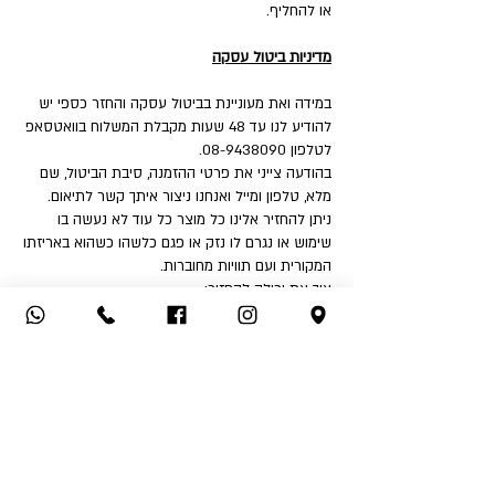
או להחליף.
מדיניות ביטול עסקה
במידה ואת מעוניינת בביטול עסקה והחזר כספי יש
להודיע לנו עד 48 שעות מקבלת המשלוח בוואטסאפ
לטלפון 08-9438090.
בהודעה צייני את פרטי ההזמנה, סיבת הביטול, שם
מלא, טלפון ומייל ואנחנו ניצור איתך קשר לתיאום.
ניתן להחזיר אלינו כל מוצר כל עוד לא נעשה בו
שימוש או נגרם לו נזק או פגם כלשהו כשהוא באריזתו
המקורית ועם תוויות מחוברות.
איך את יכולה להחזיר:
1. החזרה עצמאית לחנות - שד' דואני 18, יבנה.
2. שימוש בשירות המשלוחים שלנו בעלות ₪32 לכיוון
(אילת והסביבה ₪50).
לאחר קבלת הפריט ובדיקה שאינו נפגם או שלא
נעשה בו שימוש - תקבלי החזר כספי לאמצעי תשלום
ממנו בוצעה העסקה.
החזר כספי יבוצע בהתאם לחוק הגנת הצרכן בניכוי
5% או 100 ₪ הזול מבינהם ובניכוי דמי המשלוח אם