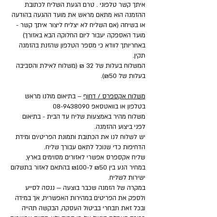
איתך קשר טלפוני . טרם הגעת השליח לכתובת
ההזמנה הוא מתאם מראש את מועד ההגעה בהודעה
או בשיחה (אם השליח לא יצליח ליצור איתך קשר -
מועד האספקה יעבור ליום החלוקה הבא באזורך)
באחריותך לוודא כי מספר הטלפון שהזנת בהזמנה
תקין.
המשלוח בעלות של 32 ₪ (משלוח לאילת והסביבה
בעלות של ₪50).
משלוח אקספרס / דחוף
– בתיאום מולנו מראש
בטלפון או בוואטסאפ
08-9438090
משלוח מהיר באמצעות שליח עד הבית - בתיאום
לפני ביצוע ההזמנה.
יש לשלוח לנו את הכתובת ותמונת הפריט/ים ומידת
הדחיפות כדי שנוכל לתאם עבורך שליח.
שליח אקספרס אפשרי לאזורים מסוימים בארץ,
במחיר הנע בין ₪50 ל-₪100 בהתאם לאזור בתשלום
ישירות לשליח.
במקרה של הזמנה שכבר בוצעה — ננסה לסייע
ולספק את הפריטים במהירות האפשרית, אך במידה
ובכל זאת תבחרי בביטול העסקה, הבקשה תהייה