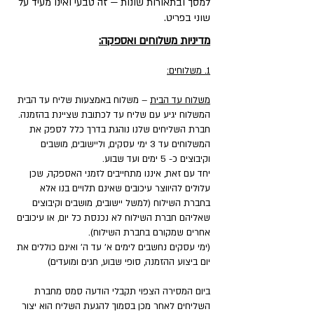
למסך ובתאורות שונות — זה טבעי ואינו מעיד על
שוני בפריט.
מדיניות משלוחים ואספקה:
1. משלוחים:
משלוח עד הבית
– משלוח באמצעות שליח עד הבית
המשלוח יגיע עם שליח עד לכתובת שציינת בהזמנה.
חברת השליחים שלנו נוהגת בדרך כלל לספק את
המשלוחים עד 3 ימי עסקים, וליישובים, מושבים
וקיבוצים כ- 5 ימים ועד שבוע.
יחד עם זאת, איננו מתחייבים לזמני האספקה, שכן
עלולים להיווצר עיכובים שאינם תלויים בנו אלא
בחברת השילוח (למשל יישובים, מושבים וקיבוצים
שאליהם חברת השילוח לא נכנסת כל יום, או עיכובים
אחרים שמקורם בחברת השילוח).
(ימי עסקים נחשבים לימים א' עד ה' ואינם כוללים את
יום ביצוע ההזמנה, סופי שבוע, חגים ומועדים)
ביום המסירה הצפוי תקבלי הודעה סמס מחברת
השליחים לאחר מכן בסמוך להגעת השליח הוא יצור