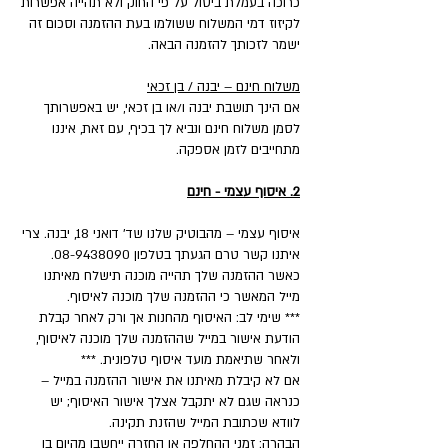
כרוכה בעמלת ביטול על פי החוק ולא תהייה אפשרות
לקיזוז דמי המשלוח ששולמו בעת ההזמנה וסכום זה
ישמר לזכותך להזמנה הבאה.
משלוח חינם – יבנה / בן זכאי
אם הינך תושבת יבנה ו/או בן זכאי, יש באפשרותך
לסמן משלוח חינם ונביא לך בכיף, עם זאת, איננו
מתחייבים לזמן אספקה.
2. איסוף עצמי - חינם
איסוף עצמי – מהבוטיק שלנו שד' דואני 18, יבנה. צרי
איתנו קשר טרם הגעתך בטלפון 08-9438090.
כאשר ההזמנה שלך תהייה מוכנה תישלח מאיתנו
מייל המאשר כי ההזמנה שלך מוכנה לאיסוף.
*** שימי לב: האיסוף מהחנות אך ורק לאחר קבלת
הודעת אישור במייל שההזמנה שלך מוכנה לאיסוף,
ולאחר שתיאמת מועד איסוף טלפונית. ***
אם לא קיבלת מאיתנו את אישור ההזמנה במייל –
כנראה שגם לא יתקבל אצלך אישור האיסוף; יש
לוודא שכתובת המייל שהזנת תקינה.
הבהרה: זמני ההחלפה או החזרה ייחשבו מהיום בו