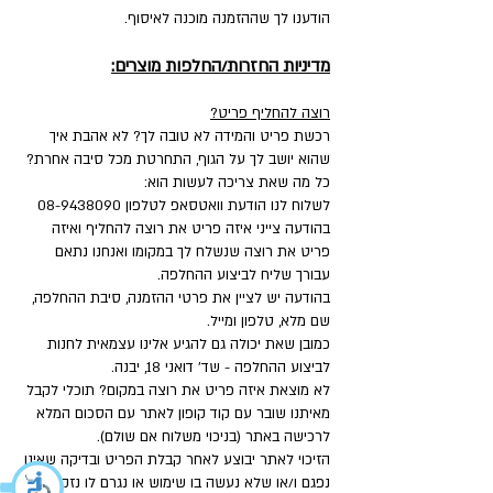
הודענו לך שההזמנה מוכנה לאיסוף.
מדיניות החזרות/החלפות מוצרים:
רוצה להחליף פריט?
רכשת פריט והמידה לא טובה לך? לא אהבת איך
שהוא יושב לך על הגוף, התחרטת מכל סיבה אחרת?
כל מה שאת צריכה לעשות הוא:
לשלוח לנו הודעת וואטסאפ לטלפון
08-9438090
בהודעה צייני איזה פריט את רוצה להחליף ואיזה
פריט את רוצה שנשלח לך במקומו ואנחנו נתאם
עבורך שליח לביצוע ההחלפה.
בהודעה יש לציין את פרטי ההזמנה, סיבת ההחלפה,
שם מלא, טלפון ומייל.
כמובן שאת יכולה גם להגיע אלינו עצמאית לחנות
לביצוע ההחלפה - שד' דואני 18, יבנה.
לא מוצאת איזה פריט את רוצה במקום? תוכלי לקבל
מאיתנו שובר עם קוד קופון לאתר עם הסכום המלא
לרכישה באתר (בניכוי משלוח אם שולם).
הזיכוי לאתר יבוצע לאחר קבלת הפריט ובדיקה שאינו
נפגם ו/או שלא נעשה בו שימוש או נגרם לו נזק.