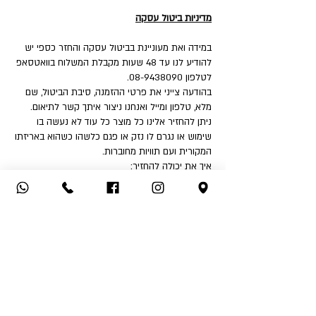
מדיניות ביטול עסקה
במידה ואת מעוניינת בביטול עסקה והחזר כספי יש
להודיע לנו עד 48 שעות מקבלת המשלוח בוואטסאפ
לטלפון 08-9438090.
בהודעה צייני את פרטי ההזמנה, סיבת הביטול, שם
מלא, טלפון ומייל ואנחנו ניצור איתך קשר לתיאום.
ניתן להחזיר אלינו כל מוצר כל עוד לא נעשה בו
שימוש או נגרם לו נזק או פגם כלשהו כשהוא באריזתו
המקורית ועם תוויות מחוברות.
איך את יכולה להחזיר:
1. החזרה עצמאית לחנות - שד' דואני 18, יבנה.
2. שימוש בשירות המשלוחים שלנו בעלות ₪32 לכיוון
(אילת והסביבה ₪50).
לאחר קבלת הפריט ובדיקה שאינו נפגם או שלא
נעשה בו שימוש - תקבלי החזר כספי לאמצעי תשלום
ממנו בוצעה העסקה.
החזר כספי יבוצע בהתאם לחוק הגנת הצרכן בניכוי
5% או 100 ₪ הזול מבינהם ובניכוי דמי המשלוח אם
שולמו.
אין אפשרות לבצע החזר כספי לאמצעי תשלום שהוא