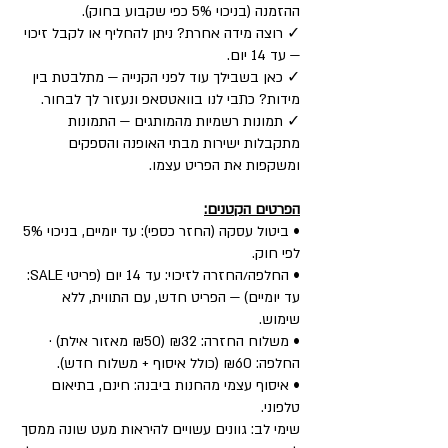
ההזמנה (בניכוי 5% כפי שקבוע בחוק).
✓ רוצה מידה אחרת? ניתן להחליף או לקבל זיכוי
— עד 14 יום.
✓ כאן בשבילך עוד לפני הקנייה — מתלבטת בין
מידות? כתבי לנו בוואטסאפ ונעזור לך לבחור.
✓ תמונות רשמיות מהמותגים — התמונות
מתקבלות ישירות מבתי האופנה והספקים
ומשקפות את הפריט עצמו.
הפרטים הקטנים:
• ביטול עסקה (החזר כספי): עד יומיים, בניכוי 5%
לפי חוק.
• החלפה/החזרה לזיכוי: עד 14 יום (פריטי SALE:
עד יומיים) — הפריט חדש, עם התווית, ללא
שימוש.
• משלוח החזרה: ₪32 (₪50 מאזור אילת) ·
החלפה: ₪60 (כולל איסוף + משלוח חדש).
• איסוף עצמי מהחנות ביבנה: חינם, בתיאום
טלפוני.
שימי לב: גוונים עשויים להיראות מעט שונה ממסך