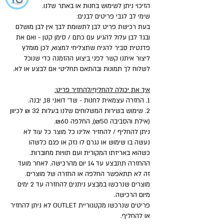
הזיכוי ניתן לשימוש בחנות או באתר שלנו.
שימי לב לגבי פריטים לבנים:
בעת רכישת פריט לבן לתשומת לבך אין לבן מושלם
ובגד לבן עלול להגיע עם כתם / סימן קטן - ואם את
פדנטית סביר להניח שתצליחי למצוא, לכן מומלץ
ליצור איתנו קשר לפני ביצוע ההזמנה כדי שנוכל
לשלוח לך תמונות ובהתאם תחליטי אם לבצע או לא.
איך את יכולה להחליף/להחזיר פריט:
1. החזרה עצמאית לחנות - שד' דואני 18, יבנה.
2. שימוש בשירות המשלוחים שלנו בעלות 32 ₪ לכיוון
(אילת והסביבה ₪50), החלפה ₪60.
ניתן להחליף / להחזיר אלינו כל מוצר כל עוד לא
נעשה בו שימוש או נגרם לו נזק או פגם כלשהו
כשהוא באריזתו המקורית ועם תוויות מחוברות.
ההחזרה תתבצע עד 14 יום מהרכישה. לאחר מועד
זה לא תתאפשר החלפה או החזרה של מוצרים.
מוצרים שנרכשו במבצע ניתנים להחזרה עד 2 ימים
מיום הרכישה.
פריטים שנרכשו מקטגוריית OUTLET לא ניתן להחזיר
או להחליף.