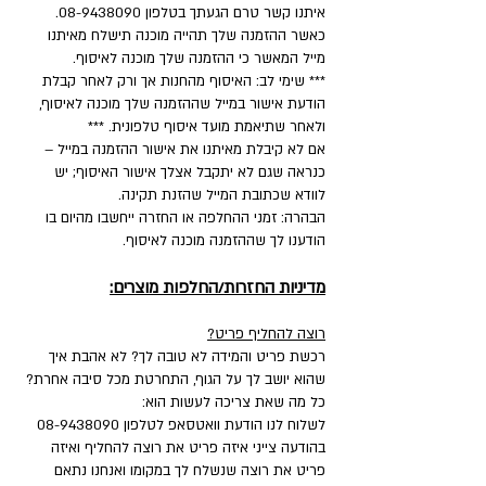
איתנו קשר טרם הגעתך בטלפון 08-9438090.
כאשר ההזמנה שלך תהייה מוכנה תישלח מאיתנו
מייל המאשר כי ההזמנה שלך מוכנה לאיסוף.
*** שימי לב: האיסוף מהחנות אך ורק לאחר קבלת
הודעת אישור במייל שההזמנה שלך מוכנה לאיסוף,
ולאחר שתיאמת מועד איסוף טלפונית. ***
אם לא קיבלת מאיתנו את אישור ההזמנה במייל –
כנראה שגם לא יתקבל אצלך אישור האיסוף; יש
לוודא שכתובת המייל שהזנת תקינה.
הבהרה: זמני ההחלפה או החזרה ייחשבו מהיום בו
הודענו לך שההזמנה מוכנה לאיסוף.
מדיניות החזרות/החלפות מוצרים:
רוצה להחליף פריט?
רכשת פריט והמידה לא טובה לך? לא אהבת איך
שהוא יושב לך על הגוף, התחרטת מכל סיבה אחרת?
כל מה שאת צריכה לעשות הוא:
לשלוח לנו הודעת וואטסאפ לטלפון
08-9438090
בהודעה צייני איזה פריט את רוצה להחליף ואיזה
פריט את רוצה שנשלח לך במקומו ואנחנו נתאם