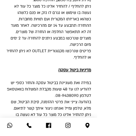
(אילת והסביבה ₪50), החלפה ₪60.
ניתן להחליף / להחזיר אלינו כל מוצר כל עוד לא
נעשה בו שימוש או נגרם לו נזק או פגם כלשהו
כשהוא באריזתו המקורית ועם תוויות מחוברות.
ההחזרה תתבצע עד 14 יום מהרכישה. לאחר מועד
זה לא תתאפשר החלפה או החזרה של מוצרים.
מוצרים שנרכשו במבצע ניתנים להחזרה עד 2 ימים
מיום הרכישה.
פריטים שנרכשו מקטגוריית OUTLET לא ניתן להחזיר
או להחליף.
מדיניות ביטול עסקה
במידה ואת מעוניינת בביטול עסקה והחזר כספי יש
להודיע לנו עד 48 שעות מקבלת המשלוח בוואטסאפ
לטלפון 08-9438090.
בהודעה צייני את פרטי ההזמנה, סיבת הביטול, שם
מלא, טלפון ומייל ואנחנו ניצור איתך קשר לתיאום.
ניתן להחזיר אלינו כל מוצר כל עוד לא נעשה בו
שימוש או נגרם לו נזק או פגם כלשהו כשהוא באריזתו
המקורית ועם תוויות מחוברות.
איך את יכולה להחזיר: