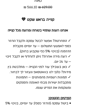
קאמל
מחיר רגיל
מחיר מבצע
קנייה בראש שקט 💛
אנחנו רוצות שתהיי בטוחה ומרוצה מכל קנייה
✓ התחרטת? אפשר לבטל עסקה ולקבל החזר
כספי לאמצעי התשלום — עד יומיים מקבלת
ההזמנה (בניכוי 5% כפי שקבוע בחוק).
✓ רוצה מידה אחרת? ניתן להחליף או לקבל זיכוי
— עד 14 יום.
✓ כאן בשבילך עוד לפני הקנייה — מתלבטת בין
מידות? כתבי לנו בוואטסאפ ונעזור לך לבחור.
✓ תמונות רשמיות מהמותגים — התמונות
מתקבלות ישירות מבתי האופנה והספקים
ומשקפות את הפריט עצמו.
הפרטים הקטנים:
• ביטול עסקה (החזר כספי): עד יומיים, בניכוי 5%