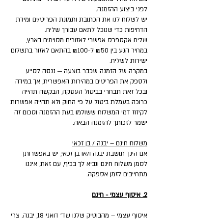
לפני ביצוע ההזמנה.
יש לשלוח לנו את הכתובת ותמונת הפריט/ים ומידת
הדחיפות כדי שנוכל לתאם עבורך שליח.
שליח אקספרס אפשרי לאזורים מסוימים בארץ,
במחיר הנע בין ₪50 ל-₪100 בהתאם לאזור בתשלום
ישירות לשליח.
במקרה של הזמנה שכבר בוצעה — ננסה לסייע
ולספק את הפריטים במהירות האפשרית, אך במידה
ובכל זאת תבחרי בביטול העסקה, הבקשה תהייה
כרוכה בעמלת ביטול על פי החוק ולא תהייה אפשרות
לקיזוז דמי המשלוח ששולמו בעת ההזמנה וסכום זה
ישמר לזכותך להזמנה הבאה.
משלוח חינם – יבנה / בן זכאי
אם הינך תושבת יבנה ו/או בן זכאי, יש באפשרותך
לסמן משלוח חינם ונביא לך בכיף, עם זאת, איננו
מתחייבים לזמן אספקה.
2. איסוף עצמי - חינם
איסוף עצמי – מהבוטיק שלנו שד' דואני 18, יבנה. צרי