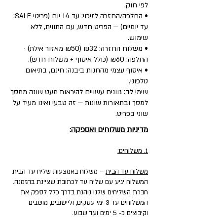
לפי חוק.
• החלפה/החזרה לזיכוי: עד 14 יום (פריטי SALE:
עד יומיים) — הפריט חדש, עם התווית, ללא
שימוש.
• משלוח החזרה: ₪32 (₪50 מאזור אילת) ·
החלפה: ₪60 (כולל איסוף + משלוח חדש).
• איסוף עצמי מהחנות ביבנה: חינם, בתיאום
טלפוני.
שימי לב: גוונים עשויים להיראות מעט שונה ממסך
למסך ובתאורות שונות — זה טבעי ואינו מעיד על
שוני בפריט.
מדיניות משלוחים ואספקה:
1. משלוחים:
משלוח עד הבית
– משלוח באמצעות שליח עד הבית
המשלוח יגיע עם שליח עד לכתובת שציינת בהזמנה.
חברת השליחים שלנו נוהגת בדרך כלל לספק את
המשלוחים עד 3 ימי עסקים, וליישובים, מושבים
וקיבוצים כ- 5 ימים ועד שבוע.