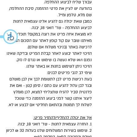
עבורך שליח לביצוע ההחלפה.
בהודעה יש לציין את פרטי ההזמנה, סיבת ההחלפה,
שם מלא, טלפון ומייל.
כמובן שאת יכולה גם להגיע אלינו עצמאית לחנות
לביצוע ההחלפה - שד' דואני 18, יבנה.
לא מוצאת איזה פריט את רוצה במקום? תוכלי לקבל
מאיתנו שובר עם קוד קופון לאתר עם הסכום המלא
לרכישה באתר (בניכוי משלוח אם שולם).
הזיכוי לאתר יבוצע לאחר קבלת הפריט ובדיקה שאינו
נפגם ו/או שלא נעשה בו שימוש או נגרם לו נזק.
הזיכוי ניתן לשימוש בחנות או באתר שלנו.
שימי לב לגבי פריטים לבנים:
בעת רכישת פריט לבן לתשומת לבך אין לבן מושלם
ובגד לבן עלול להגיע עם כתם / סימן קטן - ואם את
פדנטית סביר להניח שתצליחי למצוא, לכן מומלץ
ליצור איתנו קשר לפני ביצוע ההזמנה כדי שנוכל
לשלוח לך תמונות ובהתאם תחליטי אם לבצע או לא.
איך את יכולה להחליף/להחזיר פריט:
1. החזרה עצמאית לחנות - שד' דואני 18, יבנה.
2. שימוש בשירות המשלוחים שלנו בעלות 32 ₪ לכיוון