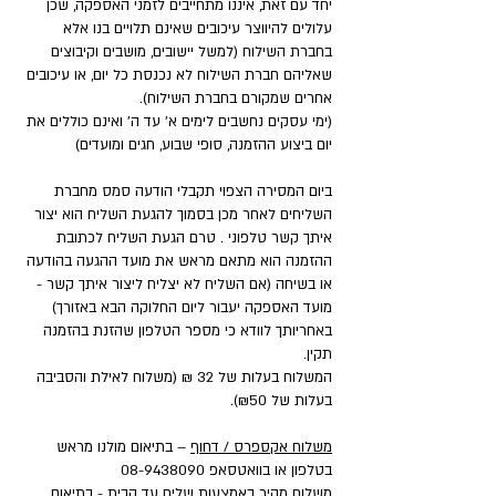
יחד עם זאת, איננו מתחייבים לזמני האספקה, שכן
עלולים להיווצר עיכובים שאינם תלויים בנו אלא
בחברת השילוח (למשל יישובים, מושבים וקיבוצים
שאליהם חברת השילוח לא נכנסת כל יום, או עיכובים
אחרים שמקורם בחברת השילוח).
(ימי עסקים נחשבים לימים א' עד ה' ואינם כוללים את
יום ביצוע ההזמנה, סופי שבוע, חגים ומועדים)
ביום המסירה הצפוי תקבלי הודעה סמס מחברת
השליחים לאחר מכן בסמוך להגעת השליח הוא יצור
איתך קשר טלפוני . טרם הגעת השליח לכתובת
ההזמנה הוא מתאם מראש את מועד ההגעה בהודעה
או בשיחה (אם השליח לא יצליח ליצור איתך קשר -
מועד האספקה יעבור ליום החלוקה הבא באזורך)
באחריותך לוודא כי מספר הטלפון שהזנת בהזמנה
תקין.
המשלוח בעלות של 32 ₪ (משלוח לאילת והסביבה
בעלות של ₪50).
משלוח אקספרס / דחוף
– בתיאום מולנו מראש
בטלפון או בוואטסאפ
08-9438090
משלוח מהיר באמצעות שליח עד הבית - בתיאום