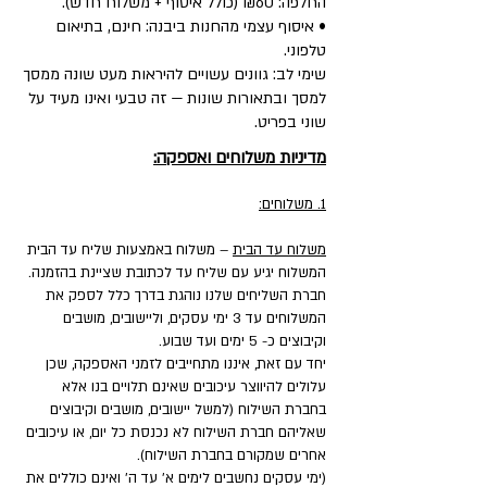
החלפה: ₪60 (כולל איסוף + משלוח חדש).
• איסוף עצמי מהחנות ביבנה: חינם, בתיאום
טלפוני.
שימי לב: גוונים עשויים להיראות מעט שונה ממסך
למסך ובתאורות שונות — זה טבעי ואינו מעיד על
שוני בפריט.
מדיניות משלוחים ואספקה:
1. משלוחים:
משלוח עד הבית
– משלוח באמצעות שליח עד הבית
המשלוח יגיע עם שליח עד לכתובת שציינת בהזמנה.
חברת השליחים שלנו נוהגת בדרך כלל לספק את
המשלוחים עד 3 ימי עסקים, וליישובים, מושבים
וקיבוצים כ- 5 ימים ועד שבוע.
יחד עם זאת, איננו מתחייבים לזמני האספקה, שכן
עלולים להיווצר עיכובים שאינם תלויים בנו אלא
בחברת השילוח (למשל יישובים, מושבים וקיבוצים
שאליהם חברת השילוח לא נכנסת כל יום, או עיכובים
אחרים שמקורם בחברת השילוח).
(ימי עסקים נחשבים לימים א' עד ה' ואינם כוללים את