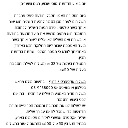
יום ביצוע ההזמנה, סופי שבוע, חגים ומועדים)
ביום המסירה הצפוי תקבלי הודעה סמס מחברת
השליחים לאחר מכן בסמוך להגעת השליח הוא יצור
איתך קשר טלפוני . טרם הגעת השליח לכתובת
ההזמנה הוא מתאם מראש את מועד ההגעה בהודעה
או בשיחה (אם השליח לא יצליח ליצור איתך קשר -
מועד האספקה יעבור ליום החלוקה הבא באזורך)
באחריותך לוודא כי מספר הטלפון שהזנת בהזמנה
תקין.
המשלוח בעלות של 32 ₪ (משלוח לאילת והסביבה
בעלות של ₪50).
משלוח אקספרס / דחוף
– בתיאום מולנו מראש
בטלפון או בוואטסאפ
08-9438090
משלוח מהיר באמצעות שליח עד הבית - בתיאום
לפני ביצוע ההזמנה.
יש לשלוח לנו את הכתובת ותמונת הפריט/ים ומידת
הדחיפות כדי שנוכל לתאם עבורך שליח.
שליח אקספרס אפשרי לאזורים מסוימים בארץ,
במחיר הנע בין ₪50 ל-₪100 בהתאם לאזור בתשלום