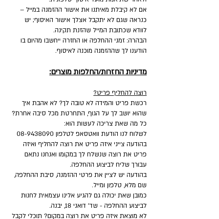
אם לא קיבלת מאיתנו את אישור ההזמנה במייל –
כנראה שגם לא יתקבל אצלך אישור האיסוף; יש
לוודא שכתובת המייל שהזנת תקינה.
הבהרה: זמני ההחלפה או החזרה ייחשבו מהיום בו
הודענו לך שההזמנה מוכנה לאיסוף.
מדיניות החזרות/החלפות מוצרים:
רוצה להחליף פריט?
רכשת פריט והמידה לא טובה לך? לא אהבת איך
שהוא יושב לך על הגוף, התחרטת מכל סיבה אחרת?
כל מה שאת צריכה לעשות הוא:
לשלוח לנו הודעת וואטסאפ לטלפון
08-9438090
בהודעה צייני איזה פריט את רוצה להחליף ואיזה
פריט את רוצה שנשלח לך במקומו ואנחנו נתאם
עבורך שליח לביצוע ההחלפה.
בהודעה יש לציין את פרטי ההזמנה, סיבת ההחלפה,
שם מלא, טלפון ומייל.
כמובן שאת יכולה גם להגיע אלינו עצמאית לחנות
לביצוע ההחלפה - שד' דואני 18, יבנה.
לא מוצאת איזה פריט את רוצה במקום? תוכלי לקבל