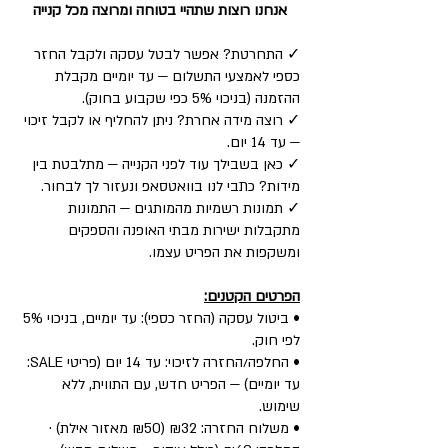
אנחנו רוצות שתהיי בטוחה ומרוצה מכל קנייה
✓ התחרטת? אפשר לבטל עסקה ולקבל החזר
כספי לאמצעי התשלום — עד יומיים מקבלת
ההזמנה (בניכוי 5% כפי שקבוע בחוק).
✓ רוצה מידה אחרת? ניתן להחליף או לקבל זיכוי
— עד 14 יום.
✓ כאן בשבילך עוד לפני הקנייה — מתלבטת בין
מידות? כתבי לנו בוואטסאפ ונעזור לך לבחור.
✓ תמונות רשמיות מהמותגים — התמונות
מתקבלות ישירות מבתי האופנה והספקים
ומשקפות את הפריט עצמו.
הפרטים הקטנים:
• ביטול עסקה (החזר כספי): עד יומיים, בניכוי 5%
לפי חוק.
• החלפה/החזרה לזיכוי: עד 14 יום (פריטי SALE:
עד יומיים) — הפריט חדש, עם התווית, ללא
שימוש.
• משלוח החזרה: ₪32 (₪50 מאזור אילת) ·