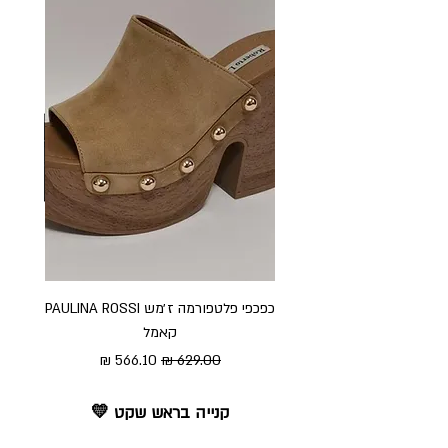
כפכפי פלטפורמה ז׳מש PAULINA ROSSI
כפכ
קאמל
מחיר רגיל
מחיר מבצע
קנייה בראש שקט 💛