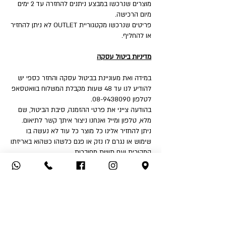
מוצרים שנרכשו במבצע ניתנים להחזרה עד 2 ימים
מיום הרכישה.
פריטים שנרכשו מקטגוריית OUTLET לא ניתן להחזיר
או להחליף.
מדיניות ביטול עסקה
במידה ואת מעוניינת בביטול עסקה והחזר כספי יש
להודיע לנו עד 48 שעות מקבלת המשלוח בוואטסאפ
לטלפון 08-9438090.
בהודעה צייני את פרטי ההזמנה, סיבת הביטול, שם
מלא, טלפון ומייל ואנחנו ניצור איתך קשר לתיאום.
ניתן להחזיר אלינו כל מוצר כל עוד לא נעשה בו
שימוש או נגרם לו נזק או פגם כלשהו כשהוא באריזתו
המקורית ועם תוויות מחוברות.
איך את יכולה להחזיר:
1. החזרה עצמאית לחנות - שד' דואני 18, יבנה.
2. שימוש בשירות המשלוחים שלנו בעלות ₪32 לכיוון
(אילת והסביבה ₪50).
לאחר קבלת הפריט ובדיקה שאינו נפגם או שלא
נעשה בו שימוש - תקבלי החזר כספי לאמצעי תשלום