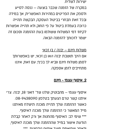
ישירות לשליח.
במקרה של הזמנה שכבר בוצעה — ננסה לסייע
ולספק את הפריטים במהירות האפשרית, אך במידה
ובכל זאת תבחרי בביטול העסקה, הבקשה תהייה
כרוכה בעמלת ביטול על פי החוק ולא תהייה אפשרות
לקיזוז דמי המשלוח ששולמו בעת ההזמנה וסכום זה
ישמר לזכותך להזמנה הבאה.
משלוח חינם – יבנה / בן זכאי
אם הינך תושבת יבנה ו/או בן זכאי, יש באפשרותך
לסמן משלוח חינם ונביא לך בכיף, עם זאת, איננו
מתחייבים לזמן אספקה.
2. איסוף עצמי - חינם
איסוף עצמי – מהבוטיק שלנו שד' דואני 18, יבנה. צרי
איתנו קשר טרם הגעתך בטלפון 08-9438090.
כאשר ההזמנה שלך תהייה מוכנה תישלח מאיתנו
מייל המאשר כי ההזמנה שלך מוכנה לאיסוף.
*** שימי לב: האיסוף מהחנות אך ורק לאחר קבלת
הודעת אישור במייל שההזמנה שלך מוכנה לאיסוף,
ולאחר שתיאמת מועד איסוף טלפונית. ***