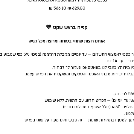
כפכפי פלטפורמה ז׳מש PAULINA ROSSI קאמל
מחיר רגיל
מחיר מבצע
קנייה בראש שקט 💛
אנחנו רוצות שתהיי בטוחה ומרוצה מכל קנייה
י התשלום — עד יומיים מקבלת ההזמנה (בניכוי 5% כפי שקבוע בחוק).
ד 14 יום.
 מידות? כתבי לנו בוואטסאפ ונעזור לך לבחור.
לות ישירות מבתי האופנה והספקים ומשקפות את הפריט עצמו.
פוני.
סך למסך ובתאורות שונות — זה טבעי ואינו מעיד על שוני בפריט.