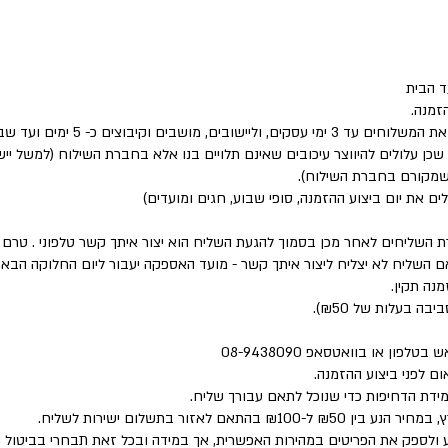
 הבית
זמנה.
שבים וקיבוצים כ- 5 ימים ועד שבוע.
 שכן עלולים להיווצר עיכובים שאינם תלויים בנו אלא בחברת השילוח (למשל י
 שמקורם בחברת השילוח).
לים את יום ביצוע ההזמנה, סופי שבוע, חגים ומועדים)
ת השליחים לאחר מכן בסמוך להגעת השליח הוא יצור איתך קשר טלפוני . טר
השליח לא יצליח ליצור איתך קשר - מועד האספקה יעבור ליום החלוקה הבא 
נה תקין.
פון או בוואטסאפ 08-9438090
ם לפני ביצוע ההזמנה.
מידת הדחיפות כדי שנוכל לתאם עבורך שליח.
 לאזור בתשלום ישירות לשליח.
 ולספק את הפריטים במהירות האפשרית, אך במידה ובכל זאת תבחרי בביטול 