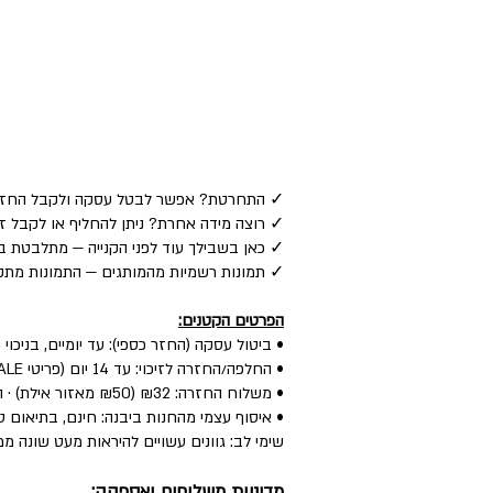
✓ התחרטת? אפשר לבטל עסקה ולקבל החזר כספי לאמצע
✓ רוצה מידה אחרת? ניתן להחליף או לקבל זיכוי — ע
✓ כאן בשבילך עוד לפני הקנייה — מתלבטת בין
✓ תמונות רשמיות מהמותגים — התמונות מתקב
הפרטים הקטנים:
• ביטול עסקה (החזר כספי): עד יומיים, בניכוי 5% לפי חוק.
• החלפה/החזרה לזיכוי: עד 14 יום (פריטי SALE: עד יומיים) — הפריט חדש, עם התווית, ללא שימוש.
• משלוח החזרה: ₪32 (₪50 מאזור אילת) · החלפה: ₪60 (כולל איסוף + משלוח חדש).
• איסוף עצמי מהחנות ביבנה: חינם, בתיאום טל
שימי לב: גוונים עשויים להיראות מעט שונה ממ
מדיניות משלוחים ואספקה: