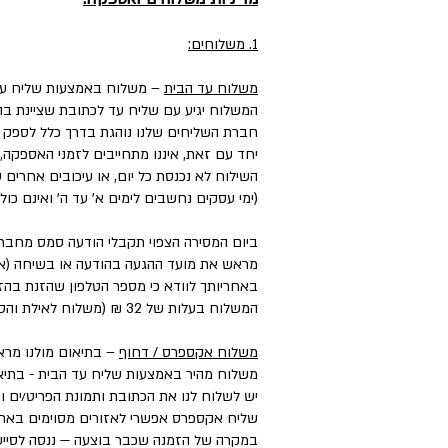
1. משלוחים:
משלוח עד הבית
– משלוח באמצעות שליח עד
המשלוח יגיע עם שליח עד לכתובת שציינת בה
חברת השליחים שלנו נוהגת בדרך כלל לספק את המשלוחים עד 3 ימי עסקים, וליישובים, מו
יחד עם זאת, איננו מתחייבים לזמני האספקה,
השילוח לא נכנסת כל יום, או עיכובים אחרים
(ימי עסקים נחשבים לימים א' עד ה' ואינם כול
ביום המסירה הצפוי תקבלי הודעה סמס מחבר
מראש את מועד ההגעה בהודעה או בשיחה (אם 
באחריותך לוודא כי מספר הטלפון שהזנת בהזמ
המשלוח בעלות של 32 ₪ (משלוח לאילת והסביבה בעלות של ₪50).
משלוח אקספרס / דחוף
– בתיאום מולנו מראש בטל
משלוח מהיר באמצעות שליח עד הבית - בתיאו
יש לשלוח לנו את הכתובת ותמונת הפריט/ים ו
שליח אקספרס אפשרי לאזורים מסוימים בארץ, במחיר הנע בין ₪50 ל-₪100 בהתאם
במקרה של הזמנה שכבר בוצעה — ננסה לסייע