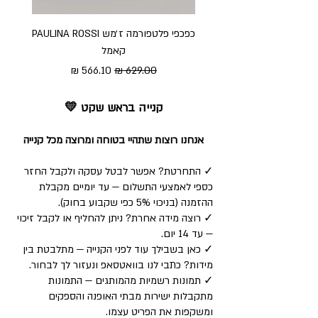
כפכפי פלטפורמה ז׳מש PAULINA ROSSI
כפכ
קאמל
מחיר רגיל
מחיר מבצע
קנייה בראש שקט 💛
אנחנו רוצות שתהיי בטוחה ומרוצה מכל קנייה
✓ התחרטת? אפשר לבטל עסקה ולקבל החזר
כספי לאמצעי התשלום — עד יומיים מקבלת
ההזמנה (בניכוי 5% כפי שקבוע בחוק).
✓ רוצה מידה אחרת? ניתן להחליף או לקבל זיכוי
— עד 14 יום.
✓ כאן בשבילך עוד לפני הקנייה — מתלבטת בין
מידות? כתבי לנו בוואטסאפ ונעזור לך לבחור.
✓ תמונות רשמיות מהמותגים — התמונות
מתקבלות ישירות מבתי האופנה והספקים
ומשקפות את הפריט עצמו.