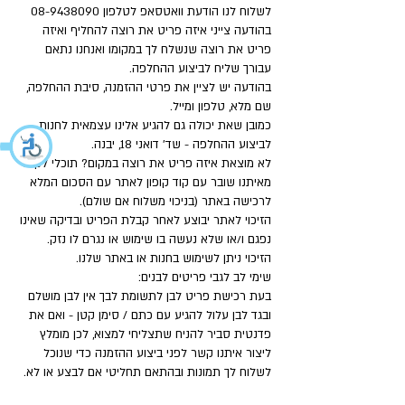
לשלוח לנו הודעת וואטסאפ לטלפון
08-9438090
בהודעה צייני איזה פריט את רוצה להחליף ואיזה
פריט את רוצה שנשלח לך במקומו ואנחנו נתאם
עבורך שליח לביצוע ההחלפה.
בהודעה יש לציין את פרטי ההזמנה, סיבת ההחלפה,
שם מלא, טלפון ומייל.
כמובן שאת יכולה גם להגיע אלינו עצמאית לחנות
לביצוע ההחלפה - שד' דואני 18, יבנה.
לא מוצאת איזה פריט את רוצה במקום? תוכלי לקבל
מאיתנו שובר עם קוד קופון לאתר עם הסכום המלא
לרכישה באתר (בניכוי משלוח אם שולם).
הזיכוי לאתר יבוצע לאחר קבלת הפריט ובדיקה שאינו
נפגם ו/או שלא נעשה בו שימוש או נגרם לו נזק.
הזיכוי ניתן לשימוש בחנות או באתר שלנו.
שימי לב לגבי פריטים לבנים:
בעת רכישת פריט לבן לתשומת לבך אין לבן מושלם
ובגד לבן עלול להגיע עם כתם / סימן קטן - ואם את
פדנטית סביר להניח שתצליחי למצוא, לכן מומלץ
ליצור איתנו קשר לפני ביצוע ההזמנה כדי שנוכל
לשלוח לך תמונות ובהתאם תחליטי אם לבצע או לא.