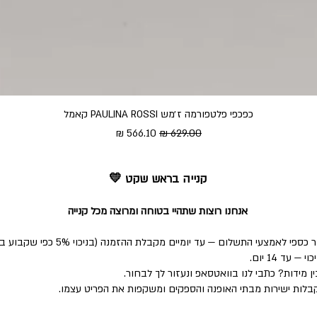
כפכפי פלטפורמה ז׳מש PAULINA ROSSI קאמל
מחיר רגיל
מחיר מבצע
קנייה בראש שקט 💛
אנחנו רוצות שתהיי בטוחה ומרוצה מכל קנייה
י התשלום — עד יומיים מקבלת ההזמנה (בניכוי 5% כפי שקבוע בחוק).
ד 14 יום.
 מידות? כתבי לנו בוואטסאפ ונעזור לך לבחור.
לות ישירות מבתי האופנה והספקים ומשקפות את הפריט עצמו.