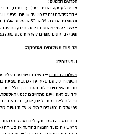
הפרטים הקטנים:
• ביטול עסקה (החזר כספי): עד יומיים, בניכוי 5% לפי חוק.
• החלפה/החזרה לזיכוי: עד 14 יום (פריטי SALE: עד יומיים) — הפריט חדש, עם התווית, ללא שימוש.
• משלוח החזרה: ₪32 (₪50 מאזור אילת) · החלפה: ₪60 (כולל איסוף + משלוח חדש).
• איסוף עצמי מהחנות ביבנה: חינם, בתיאום טל
שימי לב: גוונים עשויים להיראות מעט שונה ממ
מדיניות משלוחים ואספקה:
1. משלוחים:
משלוח עד הבית
– משלוח באמצעות שליח עד
המשלוח יגיע עם שליח עד לכתובת שציינת בה
חברת השליחים שלנו נוהגת בדרך כלל לספק את המשלוחים עד 3 ימי עסקים, וליישובים, מו
יחד עם זאת, איננו מתחייבים לזמני האספקה,
השילוח לא נכנסת כל יום, או עיכובים אחרים
(ימי עסקים נחשבים לימים א' עד ה' ואינם כול
ביום המסירה הצפוי תקבלי הודעה סמס מחבר
מראש את מועד ההגעה בהודעה או בשיחה (אם 
באחריותך לוודא כי מספר הטלפון שהזנת בהזמ