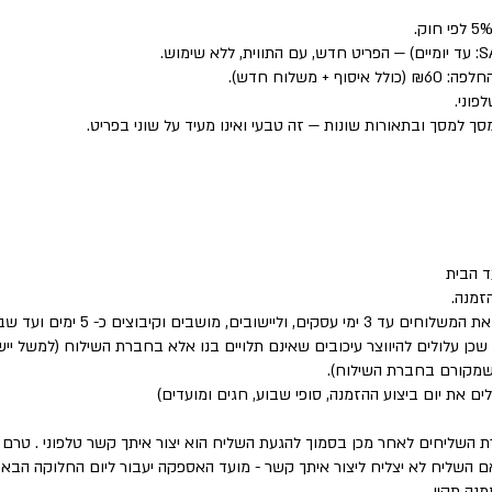
פוני.
סך למסך ובתאורות שונות — זה טבעי ואינו מעיד על שוני בפריט.
 הבית
זמנה.
שבים וקיבוצים כ- 5 ימים ועד שבוע.
 שכן עלולים להיווצר עיכובים שאינם תלויים בנו אלא בחברת השילוח (למשל י
 שמקורם בחברת השילוח).
לים את יום ביצוע ההזמנה, סופי שבוע, חגים ומועדים)
ת השליחים לאחר מכן בסמוך להגעת השליח הוא יצור איתך קשר טלפוני . טר
השליח לא יצליח ליצור איתך קשר - מועד האספקה יעבור ליום החלוקה הבא 
נה תקין.