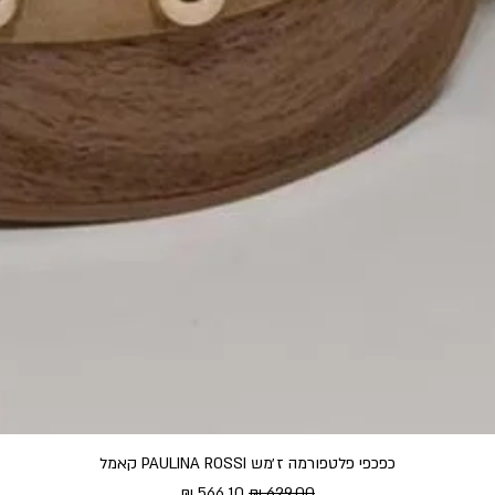
כפכפי פלטפורמה ז׳מש PAULINA ROSSI קאמל
מחיר רגיל
מחיר מבצע