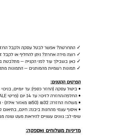
✓ התחרטת? אפשר לבטל עסקה ולקבל החזר כספי לאמצע
✓ רוצה מידה אחרת? ניתן להחליף או לקבל זיכוי — ע
✓ כאן בשבילך עוד לפני הקנייה — מתלבטת בין
✓ תמונות רשמיות מהמותגים — התמונות מתקב
הפרטים הקטנים:
• ביטול עסקה (החזר כספי): עד יומיים, בניכוי 5% לפי חוק.
• החלפה/החזרה לזיכוי: עד 14 יום (פריטי SALE: עד יומיים) — הפריט חדש, עם התווית, ללא שימוש.
• משלוח החזרה: ₪32 (₪50 מאזור אילת) · החלפה: ₪60 (כולל איסוף + משלוח חדש).
• איסוף עצמי מהחנות ביבנה: חינם, בתיאום טל
שימי לב: גוונים עשויים להיראות מעט שונה ממ
מדיניות משלוחים ואספקה: