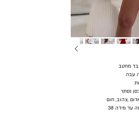
מבד מחטב
ה עבה
ת
סן נסתר
אדום ,צהוב, חום