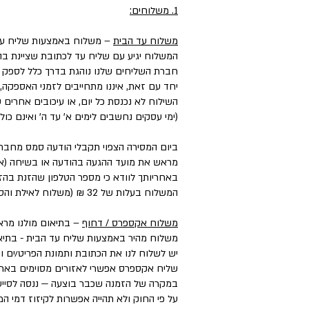
1. משלוחים:
משלוח עד הבית
– משלוח באמצעות שליח עד
המשלוח יגיע עם שליח עד לכתובת שציינת בה
חברת השליחים שלנו נוהגת בדרך כלל לספק את המשלוחים עד 3 ימי עסקים, וליישובים, מו
יחד עם זאת, איננו מתחייבים לזמני האספקה,
השילוח לא נכנסת כל יום, או עיכובים אחרים
(ימי עסקים נחשבים לימים א' עד ה' ואינם כול
ביום המסירה הצפוי תקבלי הודעה סמס מחבר
מראש את מועד ההגעה בהודעה או בשיחה (אם 
באחריותך לוודא כי מספר הטלפון שהזנת בהזמ
המשלוח בעלות של 32 ₪ (משלוח לאילת והסביבה בעלות של ₪50).
משלוח אקספרס / דחוף
– בתיאום מולנו מראש בטל
משלוח מהיר באמצעות שליח עד הבית - בתיאו
יש לשלוח לנו את הכתובת ותמונת הפריט/ים ו
שליח אקספרס אפשרי לאזורים מסוימים בארץ, במחיר הנע בין ₪50 ל-₪100 בהתאם
במקרה של הזמנה שכבר בוצעה — ננסה לסייע
על פי החוק ולא תהייה אפשרות לקיזוז דמי 