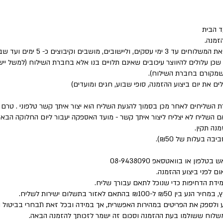
 הבית
זמנה.
שבים וקיבוצים כ- 5 ימים ועד שבוע.
 שכן עלולים להיווצר עיכובים שאינם תלויים בנו אלא בחברת השילוח (למשל י
 שמקורם בחברת השילוח).
לים את יום ביצוע ההזמנה, סופי שבוע, חגים ומועדים)
ת השליחים לאחר מכן בסמוך להגעת השליח הוא יצור איתך קשר טלפוני . טר
השליח לא יצליח ליצור איתך קשר - מועד האספקה יעבור ליום החלוקה הבא 
נה תקין.
פון או בוואטסאפ 08-9438090
ם לפני ביצוע ההזמנה.
מידת הדחיפות כדי שנוכל לתאם עבורך שליח.
 לאזור בתשלום ישירות לשליח.
 ולספק את הפריטים במהירות האפשרית, אך במידה ובכל זאת תבחרי בביטול 
המשלוח ששולמו בעת ההזמנה וסכום זה ישמר לזכותך להזמנה הבאה.