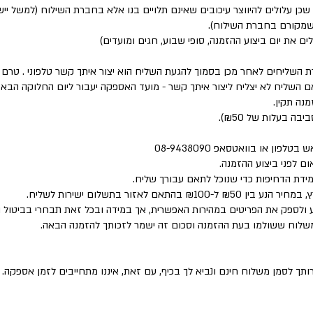
 שכן עלולים להיווצר עיכובים שאינם תלויים בנו אלא בחברת השילוח (למשל י
 שמקורם בחברת השילוח).
לים את יום ביצוע ההזמנה, סופי שבוע, חגים ומועדים)
ת השליחים לאחר מכן בסמוך להגעת השליח הוא יצור איתך קשר טלפוני . טר
השליח לא יצליח ליצור איתך קשר - מועד האספקה יעבור ליום החלוקה הבא 
נה תקין.
פון או בוואטסאפ 08-9438090
ם לפני ביצוע ההזמנה.
מידת הדחיפות כדי שנוכל לתאם עבורך שליח.
 לאזור בתשלום ישירות לשליח.
 ולספק את הפריטים במהירות האפשרית, אך במידה ובכל זאת תבחרי בביטול 
המשלוח ששולמו בעת ההזמנה וסכום זה ישמר לזכותך להזמנה הבאה.
ותך לסמן משלוח חינם ונביא לך בכיף, עם זאת, איננו מתחייבים לזמן אספקה.