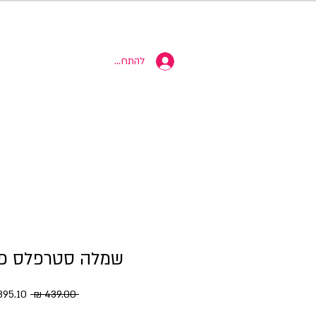
10% הנחה
להתחברות
שמלה סטרפלס פס
מחיר רגי
 ‏439.00 ‏₪ 