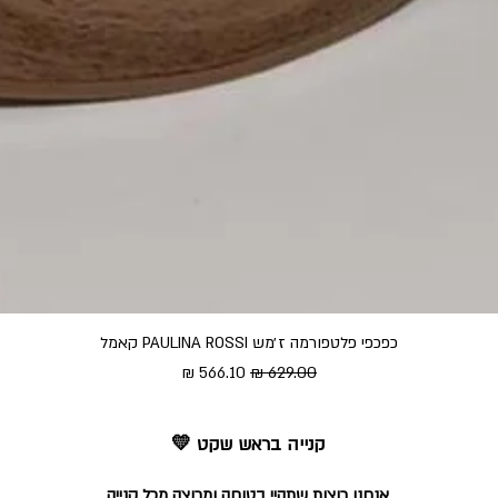
כפכפי פלטפורמה ז׳מש PAULINA ROSSI קאמל
מחיר רגיל
מחיר מבצע
קנייה בראש שקט 💛
אנחנו רוצות שתהיי בטוחה ומרוצה מכל קנייה