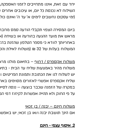
יחד עם זאת, איננו מתחייבים לזמני האספקה,
השילוח לא נכנסת כל יום, או עיכובים אחרים
(ימי עסקים נחשבים לימים א' עד ה' ואינם כול
ביום המסירה הצפוי תקבלי הודעה סמס מחבר
מראש את מועד ההגעה בהודעה או בשיחה (אם 
באחריותך לוודא כי מספר הטלפון שהזנת בהזמ
המשלוח בעלות של 32 ₪ (משלוח לאילת והסביבה בעלות של ₪50).
משלוח אקספרס / דחוף
– בתיאום מולנו מראש בטל
משלוח מהיר באמצעות שליח עד הבית - בתיאו
יש לשלוח לנו את הכתובת ותמונת הפריט/ים ו
שליח אקספרס אפשרי לאזורים מסוימים בארץ, במחיר הנע בין ₪50 ל-₪100 בהתאם
במקרה של הזמנה שכבר בוצעה — ננסה לסייע
על פי החוק ולא תהייה אפשרות לקיזוז דמי 
משלוח חינם – יבנה / בן זכאי
אם הינך תושבת יבנה ו/או בן זכאי, יש באפשר
2. איסוף עצמי - חינם