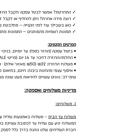
✓ התחרטת? אפשר לבטל עסקה ולקבל החזר כספי לאמצע
✓ רוצה מידה אחרת? ניתן להחליף או לקבל זיכוי — ע
✓ כאן בשבילך עוד לפני הקנייה — מתלבטת בין
✓ תמונות רשמיות מהמותגים — התמונות מתקב
הפרטים הקטנים:
• ביטול עסקה (החזר כספי): עד יומיים, בניכוי 5% לפי חוק.
• החלפה/החזרה לזיכוי: עד 14 יום (פריטי SALE: עד יומיים) — הפריט חדש, עם התווית, ללא שימוש.
• משלוח החזרה: ₪32 (₪50 מאזור אילת) · החלפה: ₪60 (כולל איסוף + משלוח חדש).
• איסוף עצמי מהחנות ביבנה: חינם, בתיאום טל
שימי לב: גוונים עשויים להיראות מעט שונה ממ
מדיניות משלוחים ואספקה:
1. משלוחים:
משלוח עד הבית
– משלוח באמצעות שליח עד
המשלוח יגיע עם שליח עד לכתובת שציינת בה
חברת השליחים שלנו נוהגת בדרך כלל לספק את המשלוחים עד 3 ימי עסקים, וליישובים, מו