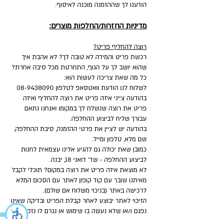
הודענו לך שההזמנה מוכנה לאיסוף.
מדיניות החזרות/החלפות מוצרים:
רוצה להחליף פריט?
רכשת פריט והמידה לא טובה לך? לא אהבת איך
שהוא יושב לך על הגוף, התחרטת מכל סיבה אחרת?
כל מה שאת צריכה לעשות הוא:
לשלוח לנו הודעת וואטסאפ לטלפון
08-9438090
בהודעה צייני איזה פריט את רוצה להחליף ואיזה
פריט את רוצה שנשלח לך במקומו ואנחנו נתאם
עבורך שליח לביצוע ההחלפה.
בהודעה יש לציין את פרטי ההזמנה, סיבת ההחלפה,
שם מלא, טלפון ומייל.
כמובן שאת יכולה גם להגיע אלינו עצמאית לחנות
לביצוע ההחלפה - שד' דואני 18, יבנה.
לא מוצאת איזה פריט את רוצה במקום? תוכלי לקבל
מאיתנו שובר עם קוד קופון לאתר עם הסכום המלא
לרכישה באתר (בניכוי משלוח אם שולם).
הזיכוי לאתר יבוצע לאחר קבלת הפריט ובדיקה שאינו
נפגם ו/או שלא נעשה בו שימוש או נגרם לו נזק.