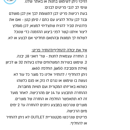
הזיכוי ניתן לשימוש בחנות או באתר שלנו.
שימי לב לגבי פריטים לבנים:
בעת רכישת פריט לבן לתשומת לבך אין לבן מושלם
ובגד לבן עלול להגיע עם כתם / סימן קטן - ואם את
פדנטית סביר להניח שתצליחי למצוא, לכן מומלץ
ליצור איתנו קשר לפני ביצוע ההזמנה כדי שנוכל
לשלוח לך תמונות ובהתאם תחליטי אם לבצע או לא.
איך את יכולה להחליף/להחזיר פריט:
1. החזרה עצמאית לחנות - שד' דואני 18, יבנה.
2. שימוש בשירות המשלוחים שלנו בעלות 32 ₪ לכיוון
(אילת והסביבה ₪50), החלפה ₪60.
ניתן להחליף / להחזיר אלינו כל מוצר כל עוד לא
נעשה בו שימוש או נגרם לו נזק או פגם כלשהו
כשהוא באריזתו המקורית ועם תוויות מחוברות.
ההחזרה תתבצע עד 14 יום מהרכישה. לאחר מועד
זה לא תתאפשר החלפה או החזרה של מוצרים.
מוצרים שנרכשו במבצע ניתנים להחזרה עד 2 ימים
מיום הרכישה.
פריטים שנרכשו מקטגוריית OUTLET לא ניתן להחזיר
או להחליף.