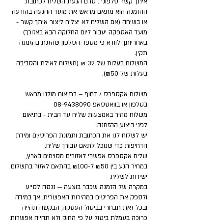
איתך קשר טלפוני . טרם הגעת השליח לכתובת
ההזמנה הוא מתאם מראש את מועד ההגעה בהודעה
או בשיחה (אם השליח לא יצליח ליצור איתך קשר -
מועד האספקה יעבור ליום החלוקה הבא באזורך)
באחריותך לוודא כי מספר הטלפון שהזנת בהזמנה
תקין.
המשלוח בעלות של 32 ₪ (משלוח לאילת והסביבה
בעלות של ₪50).
משלוח אקספרס / דחוף
– בתיאום מולנו מראש
בטלפון או בוואטסאפ
08-9438090
משלוח מהיר באמצעות שליח עד הבית - בתיאום
לפני ביצוע ההזמנה.
יש לשלוח לנו את הכתובת ותמונת הפריט/ים ומידת
הדחיפות כדי שנוכל לתאם עבורך שליח.
שליח אקספרס אפשרי לאזורים מסוימים בארץ,
במחיר הנע בין ₪50 ל-₪100 בהתאם לאזור בתשלום
ישירות לשליח.
במקרה של הזמנה שכבר בוצעה — ננסה לסייע
ולספק את הפריטים במהירות האפשרית, אך במידה
ובכל זאת תבחרי בביטול העסקה, הבקשה תהייה
כרוכה בעמלת ביטול על פי החוק ולא תהייה אפשרות