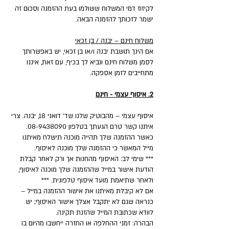
לקיזוז דמי המשלוח ששולמו בעת ההזמנה וסכום זה
ישמר לזכותך להזמנה הבאה.
משלוח חינם – יבנה / בן זכאי
אם הינך תושבת יבנה ו/או בן זכאי, יש באפשרותך
לסמן משלוח חינם ונביא לך בכיף, עם זאת, איננו
מתחייבים לזמן אספקה.
2. איסוף עצמי - חינם
איסוף עצמי – מהבוטיק שלנו שד' דואני 18, יבנה. צרי
איתנו קשר טרם הגעתך בטלפון 08-9438090.
כאשר ההזמנה שלך תהייה מוכנה תישלח מאיתנו
מייל המאשר כי ההזמנה שלך מוכנה לאיסוף.
*** שימי לב: האיסוף מהחנות אך ורק לאחר קבלת
הודעת אישור במייל שההזמנה שלך מוכנה לאיסוף,
ולאחר שתיאמת מועד איסוף טלפונית. ***
אם לא קיבלת מאיתנו את אישור ההזמנה במייל –
כנראה שגם לא יתקבל אצלך אישור האיסוף; יש
לוודא שכתובת המייל שהזנת תקינה.
הבהרה: זמני ההחלפה או החזרה ייחשבו מהיום בו