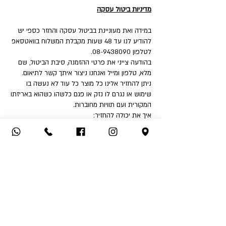
מדיניות ביטול עסקה
במידה ואת מעוניינת בביטול עסקה והחזר כספי יש
להודיע לנו עד 48 שעות מקבלת המשלוח בוואטסאפ
לטלפון 08-9438090.
בהודעה צייני את פרטי ההזמנה, סיבת הביטול, שם
מלא, טלפון ומייל ואנחנו ניצור איתך קשר לתיאום.
ניתן להחזיר אלינו כל מוצר כל עוד לא נעשה בו
שימוש או נגרם לו נזק או פגם כלשהו כשהוא באריזתו
המקורית ועם תוויות מחוברות.
איך את יכולה להחזיר:
1. החזרה עצמאית לחנות - שד' דואני 18, יבנה.
2. שימוש בשירות המשלוחים שלנו בעלות ₪32 לכיוון
(אילת והסביבה ₪50).
לאחר קבלת הפריט ובדיקה שאינו נפגם או שלא
נעשה בו שימוש - תקבלי החזר כספי לאמצעי תשלום
ממנו בוצעה העסקה.
החזר כספי יבוצע בהתאם לחוק הגנת הצרכן בניכוי
5% או 100 ₪ הזול מבינהם ובניכוי דמי המשלוח אם
שולמו.
אין אפשרות לבצע החזר כספי לאמצעי תשלום שהוא