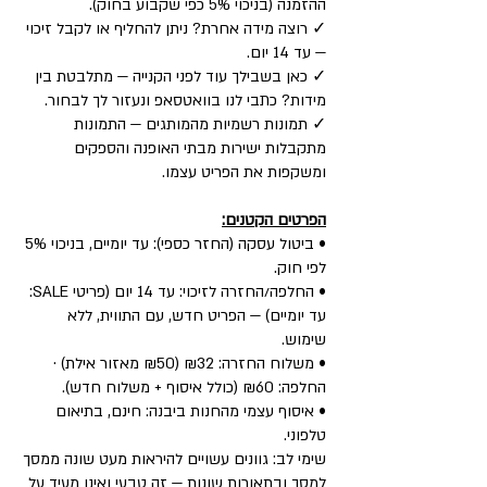
ההזמנה (בניכוי 5% כפי שקבוע בחוק).
✓ רוצה מידה אחרת? ניתן להחליף או לקבל זיכוי
— עד 14 יום.
✓ כאן בשבילך עוד לפני הקנייה — מתלבטת בין
מידות? כתבי לנו בוואטסאפ ונעזור לך לבחור.
✓ תמונות רשמיות מהמותגים — התמונות
מתקבלות ישירות מבתי האופנה והספקים
ומשקפות את הפריט עצמו.
הפרטים הקטנים:
• ביטול עסקה (החזר כספי): עד יומיים, בניכוי 5%
לפי חוק.
• החלפה/החזרה לזיכוי: עד 14 יום (פריטי SALE:
עד יומיים) — הפריט חדש, עם התווית, ללא
שימוש.
• משלוח החזרה: ₪32 (₪50 מאזור אילת) ·
החלפה: ₪60 (כולל איסוף + משלוח חדש).
• איסוף עצמי מהחנות ביבנה: חינם, בתיאום
טלפוני.
שימי לב: גוונים עשויים להיראות מעט שונה ממסך
למסך ובתאורות שונות — זה טבעי ואינו מעיד על