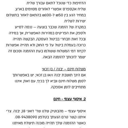
הדחיפות כדי שנוכל לתאם עבורך שליח.
שליח אקספרס אפשרי לאזורים מסוימים בארץ,
במחיר הנע בין ₪50 ל-₪100 בהתאם לאזור בתשלום
ישירות לשליח.
במקרה של הזמנה שכבר בוצעה — ננסה לסייע
ולספק את הפריטים במהירות האפשרית, אך במידה
ובכל זאת תבחרי בביטול העסקה, הבקשה תהייה
כרוכה בעמלת ביטול על פי החוק ולא תהייה אפשרות
לקיזוז דמי המשלוח ששולמו בעת ההזמנה וסכום זה
ישמר לזכותך להזמנה הבאה.
משלוח חינם – יבנה / בן זכאי
אם הינך תושבת יבנה ו/או בן זכאי, יש באפשרותך
לסמן משלוח חינם ונביא לך בכיף, עם זאת, איננו
מתחייבים לזמן אספקה.
2. איסוף עצמי - חינם
איסוף עצמי – מהבוטיק שלנו שד' דואני 18, יבנה. צרי
איתנו קשר טרם הגעתך בטלפון 08-9438090.
כאשר ההזמנה שלך תהייה מוכנה תישלח מאיתנו