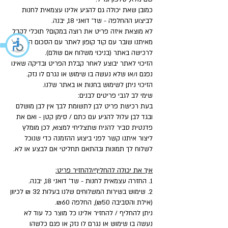
כמובן שאת יכולה גם להגיע אלינו עצמאית לחנות
לביצוע ההחלפה - שד' דואני 18, יבנה.
לא מוצאת איזה פריט את רוצה במקום? תוכלי לקבל
מאיתנו שובר עם קוד קופון לאתר עם הסכום המלא
לרכישה באתר (בניכוי משלוח אם שולם).
הזיכוי לאתר יבוצע לאחר קבלת הפריט ובדיקה שאינו
נפגם ו/או שלא נעשה בו שימוש או נגרם לו נזק.
הזיכוי ניתן לשימוש בחנות או באתר שלנו.
שימי לב לגבי פריטים לבנים:
בעת רכישת פריט לבן לתשומת לבך אין לבן מושלם
ובגד לבן עלול להגיע עם כתם / סימן קטן - ואם את
פדנטית סביר להניח שתצליחי למצוא, לכן מומלץ
ליצור איתנו קשר לפני ביצוע ההזמנה כדי שנוכל
לשלוח לך תמונות ובהתאם תחליטי אם לבצע או לא.
איך את יכולה להחליף/להחזיר פריט:
1. החזרה עצמאית לחנות - שד' דואני 18, יבנה.
2. שימוש בשירות המשלוחים שלנו בעלות 32 ₪ לכיוון
(אילת והסביבה ₪50), החלפה ₪60.
ניתן להחליף / להחזיר אלינו כל מוצר כל עוד לא
נעשה בו שימוש או נגרם לו נזק או פגם כלשהו