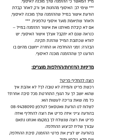
מייל המאשר כי ההזמנה שלך מוכנה לאיסוף.
*** שימי לב: האיסוף מהחנות אך ורק לאחר קבלת
הודעת אישור במייל שההזמנה שלך מוכנה לאיסוף,
ולאחר שתיאמת מועד איסוף טלפונית. ***
אם לא קיבלת מאיתנו את אישור ההזמנה במייל –
כנראה שגם לא יתקבל אצלך אישור האיסוף; יש
לוודא שכתובת המייל שהזנת תקינה.
הבהרה: זמני ההחלפה או החזרה ייחשבו מהיום בו
הודענו לך שההזמנה מוכנה לאיסוף.
מדיניות החזרות/החלפות מוצרים:
רוצה להחליף פריט?
רכשת פריט והמידה לא טובה לך? לא אהבת איך
שהוא יושב לך על הגוף, התחרטת מכל סיבה אחרת?
כל מה שאת צריכה לעשות הוא:
לשלוח לנו הודעת וואטסאפ לטלפון
08-9438090
בהודעה צייני איזה פריט את רוצה להחליף ואיזה
פריט את רוצה שנשלח לך במקומו ואנחנו נתאם
עבורך שליח לביצוע ההחלפה.
בהודעה יש לציין את פרטי ההזמנה, סיבת ההחלפה,
שם מלא, טלפון ומייל.