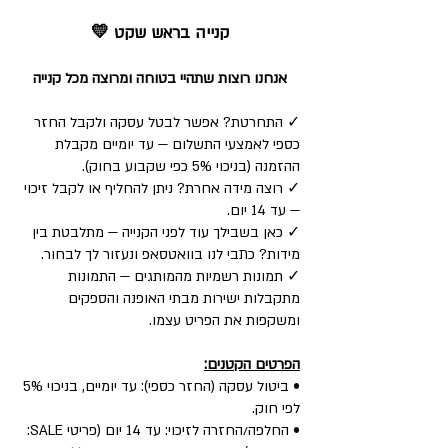
קנייה בראש שקט 💛
אנחנו רוצות שתהיי בטוחה ומרוצה מכל קנייה
✓ התחרטת? אפשר לבטל עסקה ולקבל החזר
כספי לאמצעי התשלום — עד יומיים מקבלת
ההזמנה (בניכוי 5% כפי שקבוע בחוק).
✓ רוצה מידה אחרת? ניתן להחליף או לקבל זיכוי
— עד 14 יום.
✓ כאן בשבילך עוד לפני הקנייה — מתלבטת בין
מידות? כתבי לנו בוואטסאפ ונעזור לך לבחור.
✓ תמונות רשמיות מהמותגים — התמונות
מתקבלות ישירות מבתי האופנה והספקים
ומשקפות את הפריט עצמו.
הפרטים הקטנים:
• ביטול עסקה (החזר כספי): עד יומיים, בניכוי 5%
לפי חוק.
• החלפה/החזרה לזיכוי: עד 14 יום (פריטי SALE: