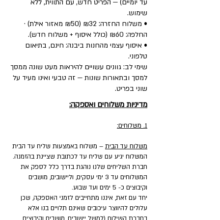
עד יומיים) — הפריט חדש, עם התווית, ללא
שימוש.
• משלוח החזרה: ₪32 (₪50 מאזור אילת) ·
החלפה: ₪60 (כולל איסוף + משלוח חדש).
• איסוף עצמי מהחנות ביבנה: חינם, בתיאום
טלפוני.
שימי לב: גוונים עשויים להיראות מעט שונה ממסך
למסך ובתאורות שונות — זה טבעי ואינו מעיד על
שוני בפריט.
מדיניות משלוחים ואספקה:
1. משלוחים:
משלוח עד הבית
– משלוח באמצעות שליח עד הבית
המשלוח יגיע עם שליח עד לכתובת שציינת בהזמנה.
חברת השליחים שלנו נוהגת בדרך כלל לספק את
המשלוחים עד 3 ימי עסקים, וליישובים, מושבים
וקיבוצים כ- 5 ימים ועד שבוע.
יחד עם זאת, איננו מתחייבים לזמני האספקה, שכן
עלולים להיווצר עיכובים שאינם תלויים בנו אלא
בחברת השילוח (למשל יישובים, מושבים וקיבוצים