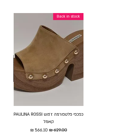
Back in stock
כפכפי פלטפורמה ז׳מש PAULINA ROSSI
כפכ
קאמל
מחיר רגיל
מחיר מבצע