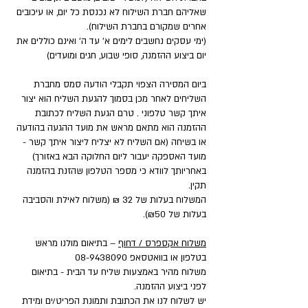
שאליהם חברת השילוח לא נכנסת כל יום, או עיכובים
אחרים שמקורם בחברת השילוח).
(ימי עסקים נחשבים לימים א' עד ה' ואינם כוללים את
יום ביצוע ההזמנה, סופי שבוע, חגים ומועדים)
ביום המסירה הצפוי תקבלי הודעה סמס מחברת
השליחים לאחר מכן בסמוך להגעת השליח הוא יצור
איתך קשר טלפוני . טרם הגעת השליח לכתובת
ההזמנה הוא מתאם מראש את מועד ההגעה בהודעה
או בשיחה (אם השליח לא יצליח ליצור איתך קשר -
מועד האספקה יעבור ליום החלוקה הבא באזורך)
באחריותך לוודא כי מספר הטלפון שהזנת בהזמנה
תקין.
המשלוח בעלות של 32 ₪ (משלוח לאילת והסביבה
בעלות של ₪50).
משלוח אקספרס / דחוף
– בתיאום מולנו מראש
בטלפון או בוואטסאפ
08-9438090
משלוח מהיר באמצעות שליח עד הבית - בתיאום
לפני ביצוע ההזמנה.
יש לשלוח לנו את הכתובת ותמונת הפריט/ים ומידת