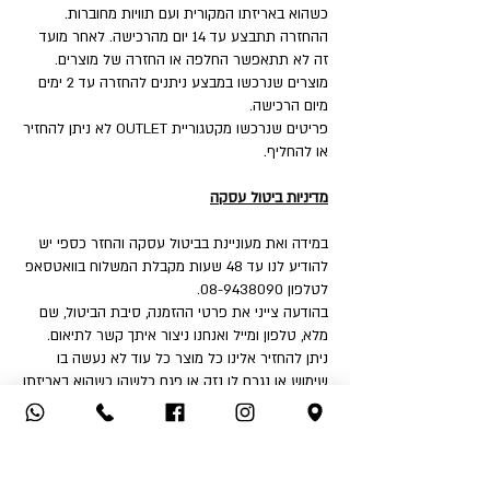
כשהוא באריזתו המקורית ועם תוויות מחוברות.
ההחזרה תתבצע עד 14 יום מהרכישה. לאחר מועד
זה לא תתאפשר החלפה או החזרה של מוצרים.
מוצרים שנרכשו במבצע ניתנים להחזרה עד 2 ימים
מיום הרכישה.
פריטים שנרכשו מקטגוריית OUTLET לא ניתן להחזיר
או להחליף.
מדיניות ביטול עסקה
במידה ואת מעוניינת בביטול עסקה והחזר כספי יש
להודיע לנו עד 48 שעות מקבלת המשלוח בוואטסאפ
לטלפון 08-9438090.
בהודעה צייני את פרטי ההזמנה, סיבת הביטול, שם
מלא, טלפון ומייל ואנחנו ניצור איתך קשר לתיאום.
ניתן להחזיר אלינו כל מוצר כל עוד לא נעשה בו
שימוש או נגרם לו נזק או פגם כלשהו כשהוא באריזתו
המקורית ועם תוויות מחוברות.
איך את יכולה להחזיר:
1. החזרה עצמאית לחנות - שד' דואני 18, יבנה.
2. שימוש בשירות המשלוחים שלנו בעלות ₪32 לכיוון