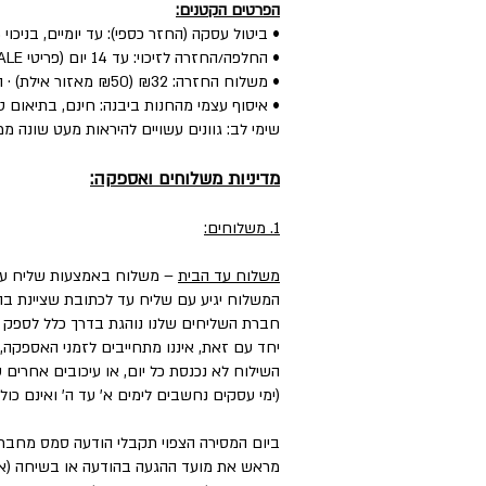
הפרטים הקטנים:
• ביטול עסקה (החזר כספי): עד יומיים, בניכוי 5% לפי חוק.
• החלפה/החזרה לזיכוי: עד 14 יום (פריטי SALE: עד יומיים) — הפריט חדש, עם התווית, ללא שימוש.
• משלוח החזרה: ₪32 (₪50 מאזור אילת) · החלפה: ₪60 (כולל איסוף + משלוח חדש).
• איסוף עצמי מהחנות ביבנה: חינם, בתיאום טל
שימי לב: גוונים עשויים להיראות מעט שונה ממ
מדיניות משלוחים ואספקה:
1. משלוחים:
משלוח עד הבית
– משלוח באמצעות שליח עד
המשלוח יגיע עם שליח עד לכתובת שציינת בה
חברת השליחים שלנו נוהגת בדרך כלל לספק את המשלוחים עד 3 ימי עסקים, וליישובים, מו
יחד עם זאת, איננו מתחייבים לזמני האספקה,
השילוח לא נכנסת כל יום, או עיכובים אחרים
(ימי עסקים נחשבים לימים א' עד ה' ואינם כול
ביום המסירה הצפוי תקבלי הודעה סמס מחבר
מראש את מועד ההגעה בהודעה או בשיחה (אם 