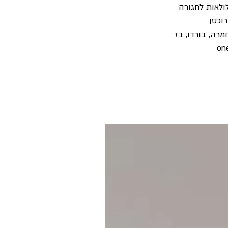
לולאות לחגורה
רוכסן
חמרה, בורדו, בז