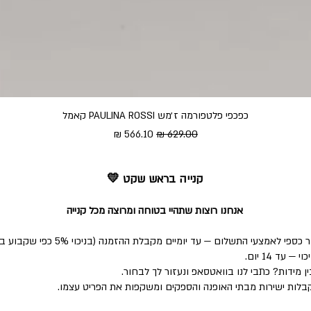
כפכפי פלטפורמה ז׳מש PAULINA ROSSI קאמל
מחיר רגיל
מחיר מבצע
קנייה בראש שקט 💛
אנחנו רוצות שתהיי בטוחה ומרוצה מכל קנייה
י התשלום — עד יומיים מקבלת ההזמנה (בניכוי 5% כפי שקבוע בחוק).
ד 14 יום.
 מידות? כתבי לנו בוואטסאפ ונעזור לך לבחור.
לות ישירות מבתי האופנה והספקים ומשקפות את הפריט עצמו.