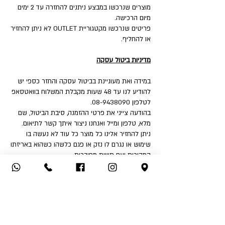
מוצרים שנרכשו במבצע ניתנים להחזרה עד 2 ימים
מיום הרכישה.
פריטים שנרכשו מקטגוריית OUTLET לא ניתן להחזיר
או להחליף.
מדיניות ביטול עסקה
במידה ואת מעוניינת בביטול עסקה והחזר כספי יש
להודיע לנו עד 48 שעות מקבלת המשלוח בוואטסאפ
לטלפון 08-9438090.
בהודעה צייני את פרטי ההזמנה, סיבת הביטול, שם
מלא, טלפון ומייל ואנחנו ניצור איתך קשר לתיאום.
ניתן להחזיר אלינו כל מוצר כל עוד לא נעשה בו
שימוש או נגרם לו נזק או פגם כלשהו כשהוא באריזתו
המקורית ועם תוויות מחוברות.
איך את יכולה להחזיר:
1. החזרה עצמאית לחנות - שד' דואני 18, יבנה.
2. שימוש בשירות המשלוחים שלנו בעלות ₪32 לכיוון
(אילת והסביבה ₪50).
לאחר קבלת הפריט ובדיקה שאינו נפגם או שלא
נעשה בו שימוש - תקבלי החזר כספי לאמצעי תשלום