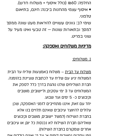
החלפה: ₪60 (כולל איסוף + משלוח חדש).
• איסוף עצמי מהחנות ביבנה: חינם, בתיאום
טלפוני.
שימי לב: גוונים עשויים להיראות מעט שונה ממסך
למסך ובתאורות שונות — זה טבעי ואינו מעיד על
שוני בפריט.
מדיניות משלוחים ואספקה:
1. משלוחים:
משלוח עד הבית
– משלוח באמצעות שליח עד הבית
המשלוח יגיע עם שליח עד לכתובת שציינת בהזמנה.
חברת השליחים שלנו נוהגת בדרך כלל לספק את
המשלוחים עד 3 ימי עסקים, וליישובים, מושבים
וקיבוצים כ- 5 ימים ועד שבוע.
יחד עם זאת, איננו מתחייבים לזמני האספקה, שכן
עלולים להיווצר עיכובים שאינם תלויים בנו אלא
בחברת השילוח (למשל יישובים, מושבים וקיבוצים
שאליהם חברת השילוח לא נכנסת כל יום, או עיכובים
אחרים שמקורם בחברת השילוח).
(ימי עסקים נחשבים לימים א' עד ה' ואינם כוללים את