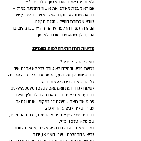
ולאחר שתיאמת מועד איסוף טלפונית. ***
אם לא קיבלת מאיתנו את אישור ההזמנה במייל –
כנראה שגם לא יתקבל אצלך אישור האיסוף; יש
לוודא שכתובת המייל שהזנת תקינה.
הבהרה: זמני ההחלפה או החזרה ייחשבו מהיום בו
הודענו לך שההזמנה מוכנה לאיסוף.
מדיניות החזרות/החלפות מוצרים:
רוצה להחליף פריט?
רכשת פריט והמידה לא טובה לך? לא אהבת איך
שהוא יושב לך על הגוף, התחרטת מכל סיבה אחרת?
כל מה שאת צריכה לעשות הוא:
לשלוח לנו הודעת וואטסאפ לטלפון
08-9438090
בהודעה צייני איזה פריט את רוצה להחליף ואיזה
פריט את רוצה שנשלח לך במקומו ואנחנו נתאם
עבורך שליח לביצוע ההחלפה.
בהודעה יש לציין את פרטי ההזמנה, סיבת ההחלפה,
שם מלא, טלפון ומייל.
כמובן שאת יכולה גם להגיע אלינו עצמאית לחנות
לביצוע ההחלפה - שד' דואני 18, יבנה.