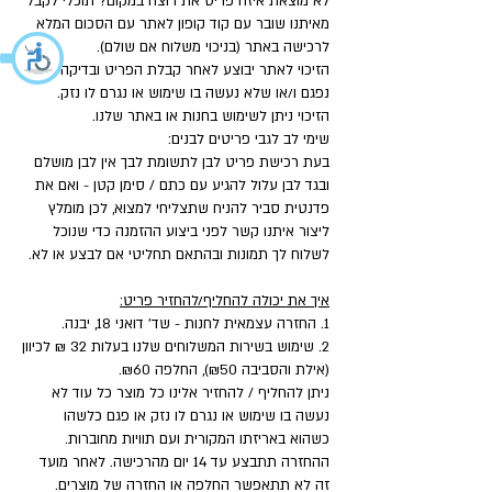
לא מוצאת איזה פריט את רוצה במקום? תוכלי לקבל
מאיתנו שובר עם קוד קופון לאתר עם הסכום המלא
לרכישה באתר (בניכוי משלוח אם שולם).
הזיכוי לאתר יבוצע לאחר קבלת הפריט ובדיקה שאינו
נפגם ו/או שלא נעשה בו שימוש או נגרם לו נזק.
הזיכוי ניתן לשימוש בחנות או באתר שלנו.
שימי לב לגבי פריטים לבנים:
בעת רכישת פריט לבן לתשומת לבך אין לבן מושלם
ובגד לבן עלול להגיע עם כתם / סימן קטן - ואם את
פדנטית סביר להניח שתצליחי למצוא, לכן מומלץ
ליצור איתנו קשר לפני ביצוע ההזמנה כדי שנוכל
לשלוח לך תמונות ובהתאם תחליטי אם לבצע או לא.
איך את יכולה להחליף/להחזיר פריט:
1. החזרה עצמאית לחנות - שד' דואני 18, יבנה.
2. שימוש בשירות המשלוחים שלנו בעלות 32 ₪ לכיוון
(אילת והסביבה ₪50), החלפה ₪60.
ניתן להחליף / להחזיר אלינו כל מוצר כל עוד לא
נעשה בו שימוש או נגרם לו נזק או פגם כלשהו
כשהוא באריזתו המקורית ועם תוויות מחוברות.
ההחזרה תתבצע עד 14 יום מהרכישה. לאחר מועד
זה לא תתאפשר החלפה או החזרה של מוצרים.