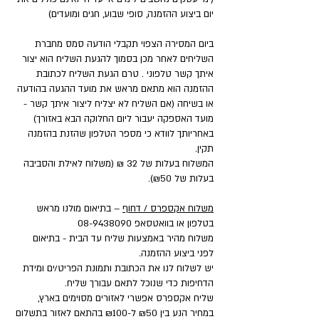
יום ביצוע ההזמנה, סופי שבוע, חגים ומועדים)
ביום המסירה הצפוי תקבלי הודעה סמס מחברת
השליחים לאחר מכן בסמוך להגעת השליח הוא יצור
איתך קשר טלפוני . טרם הגעת השליח לכתובת
ההזמנה הוא מתאם מראש את מועד ההגעה בהודעה
או בשיחה (אם השליח לא יצליח ליצור איתך קשר -
מועד האספקה יעבור ליום החלוקה הבא באזורך)
באחריותך לוודא כי מספר הטלפון שהזנת בהזמנה
תקין.
המשלוח בעלות של 32 ₪ (משלוח לאילת והסביבה
בעלות של ₪50).
משלוח אקספרס / דחוף
– בתיאום מולנו מראש
בטלפון או בוואטסאפ
08-9438090
משלוח מהיר באמצעות שליח עד הבית - בתיאום
לפני ביצוע ההזמנה.
יש לשלוח לנו את הכתובת ותמונת הפריט/ים ומידת
הדחיפות כדי שנוכל לתאם עבורך שליח.
שליח אקספרס אפשרי לאזורים מסוימים בארץ,
במחיר הנע בין ₪50 ל-₪100 בהתאם לאזור בתשלום