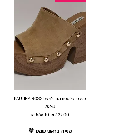
כפכפי פלטפורמה ז׳מש PAULINA ROSSI
כפכ
קאמל
מחיר רגיל
מחיר מבצע
קנייה בראש שקט 💛