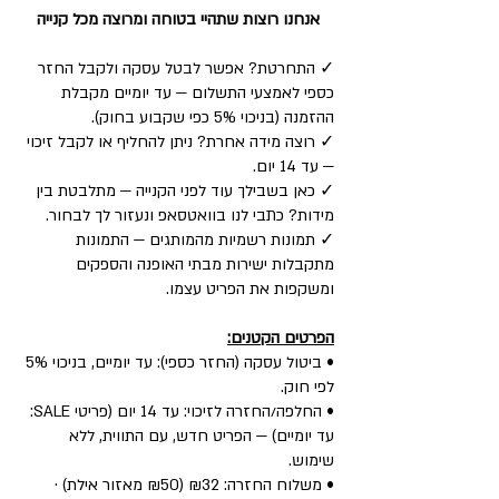
אנחנו רוצות שתהיי בטוחה ומרוצה מכל קנייה
✓ התחרטת? אפשר לבטל עסקה ולקבל החזר
כספי לאמצעי התשלום — עד יומיים מקבלת
ההזמנה (בניכוי 5% כפי שקבוע בחוק).
✓ רוצה מידה אחרת? ניתן להחליף או לקבל זיכוי
— עד 14 יום.
✓ כאן בשבילך עוד לפני הקנייה — מתלבטת בין
מידות? כתבי לנו בוואטסאפ ונעזור לך לבחור.
✓ תמונות רשמיות מהמותגים — התמונות
מתקבלות ישירות מבתי האופנה והספקים
ומשקפות את הפריט עצמו.
הפרטים הקטנים:
• ביטול עסקה (החזר כספי): עד יומיים, בניכוי 5%
לפי חוק.
• החלפה/החזרה לזיכוי: עד 14 יום (פריטי SALE:
עד יומיים) — הפריט חדש, עם התווית, ללא
שימוש.
• משלוח החזרה: ₪32 (₪50 מאזור אילת) ·