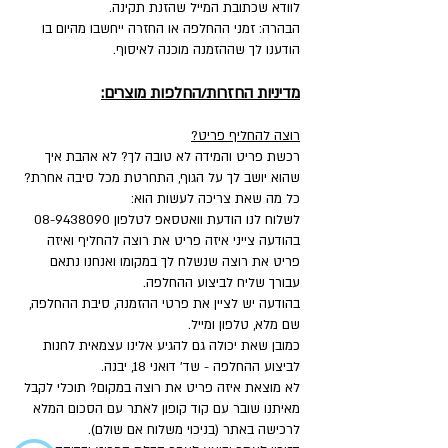
לוודא שכתובת המייל שהזנת תקינה.
הבהרה: זמני ההחלפה או החזרה ייחשבו מהיום בו
הודענו לך שההזמנה מוכנה לאיסוף.
מדיניות החזרות/החלפות מוצרים:
רוצה להחליף פריט?
רכשת פריט והמידה לא טובה לך? לא אהבת איך
שהוא יושב לך על הגוף, התחרטת מכל סיבה אחרת?
כל מה שאת צריכה לעשות הוא:
לשלוח לנו הודעת וואטסאפ לטלפון
08-9438090
בהודעה צייני איזה פריט את רוצה להחליף ואיזה
פריט את רוצה שנשלח לך במקומו ואנחנו נתאם
עבורך שליח לביצוע ההחלפה.
בהודעה יש לציין את פרטי ההזמנה, סיבת ההחלפה,
שם מלא, טלפון ומייל.
כמובן שאת יכולה גם להגיע אלינו עצמאית לחנות
לביצוע ההחלפה - שד' דואני 18, יבנה.
לא מוצאת איזה פריט את רוצה במקום? תוכלי לקבל
מאיתנו שובר עם קוד קופון לאתר עם הסכום המלא
לרכישה באתר (בניכוי משלוח אם שולם).