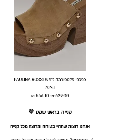
כפכפי פלטפורמה ז׳מש PAULINA ROSSI
כפכ
קאמל
מחיר רגיל
מחיר מבצע
קנייה בראש שקט 💛
אנחנו רוצות שתהיי בטוחה ומרוצה מכל קנייה