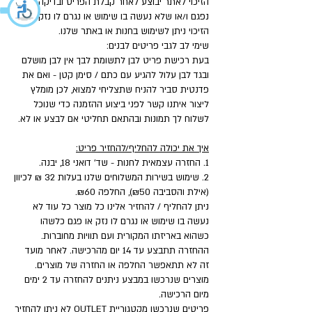
הזיכוי לאתר יבוצע לאחר קבלת הפריט ובדיקה שאינו
נפגם ו/או שלא נעשה בו שימוש או נגרם לו נזק.
הזיכוי ניתן לשימוש בחנות או באתר שלנו.
שימי לב לגבי פריטים לבנים:
בעת רכישת פריט לבן לתשומת לבך אין לבן מושלם
ובגד לבן עלול להגיע עם כתם / סימן קטן - ואם את
פדנטית סביר להניח שתצליחי למצוא, לכן מומלץ
ליצור איתנו קשר לפני ביצוע ההזמנה כדי שנוכל
לשלוח לך תמונות ובהתאם תחליטי אם לבצע או לא.
איך את יכולה להחליף/להחזיר פריט:
1. החזרה עצמאית לחנות - שד' דואני 18, יבנה.
2. שימוש בשירות המשלוחים שלנו בעלות 32 ₪ לכיוון
(אילת והסביבה ₪50), החלפה ₪60.
ניתן להחליף / להחזיר אלינו כל מוצר כל עוד לא
נעשה בו שימוש או נגרם לו נזק או פגם כלשהו
כשהוא באריזתו המקורית ועם תוויות מחוברות.
ההחזרה תתבצע עד 14 יום מהרכישה. לאחר מועד
זה לא תתאפשר החלפה או החזרה של מוצרים.
מוצרים שנרכשו במבצע ניתנים להחזרה עד 2 ימים
מיום הרכישה.
פריטים שנרכשו מקטגוריית OUTLET לא ניתן להחזיר