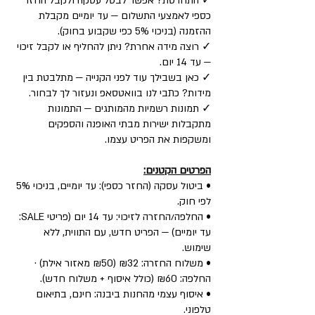
✓ התחרטת? אפשר לבטל עסקה ולקבל החזר
כספי לאמצעי התשלום — עד יומיים מקבלת
ההזמנה (בניכוי 5% כפי שקבוע בחוק).
✓ רוצה מידה אחרת? ניתן להחליף או לקבל זיכוי
— עד 14 יום.
✓ כאן בשבילך עוד לפני הקנייה — מתלבטת בין
מידות? כתבי לנו בוואטסאפ ונעזור לך לבחור.
✓ תמונות רשמיות מהמותגים — התמונות
מתקבלות ישירות מבתי האופנה והספקים
ומשקפות את הפריט עצמו.
הפרטים הקטנים:
• ביטול עסקה (החזר כספי): עד יומיים, בניכוי 5%
לפי חוק.
• החלפה/החזרה לזיכוי: עד 14 יום (פריטי SALE:
עד יומיים) — הפריט חדש, עם התווית, ללא
שימוש.
• משלוח החזרה: ₪32 (₪50 מאזור אילת) ·
החלפה: ₪60 (כולל איסוף + משלוח חדש).
• איסוף עצמי מהחנות ביבנה: חינם, בתיאום
טלפוני.