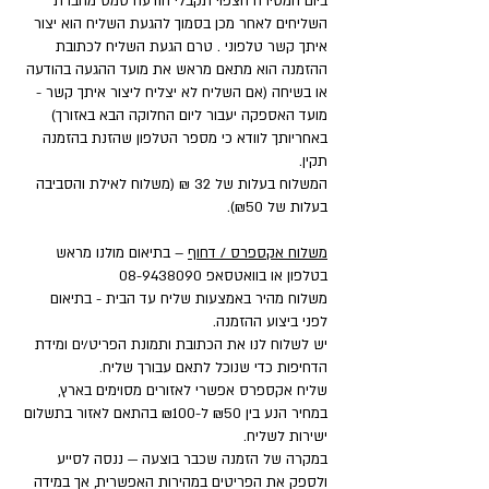
ביום המסירה הצפוי תקבלי הודעה סמס מחברת
השליחים לאחר מכן בסמוך להגעת השליח הוא יצור
איתך קשר טלפוני . טרם הגעת השליח לכתובת
ההזמנה הוא מתאם מראש את מועד ההגעה בהודעה
או בשיחה (אם השליח לא יצליח ליצור איתך קשר -
מועד האספקה יעבור ליום החלוקה הבא באזורך)
באחריותך לוודא כי מספר הטלפון שהזנת בהזמנה
תקין.
המשלוח בעלות של 32 ₪ (משלוח לאילת והסביבה
בעלות של ₪50).
משלוח אקספרס / דחוף
– בתיאום מולנו מראש
בטלפון או בוואטסאפ
08-9438090
משלוח מהיר באמצעות שליח עד הבית - בתיאום
לפני ביצוע ההזמנה.
יש לשלוח לנו את הכתובת ותמונת הפריט/ים ומידת
הדחיפות כדי שנוכל לתאם עבורך שליח.
שליח אקספרס אפשרי לאזורים מסוימים בארץ,
במחיר הנע בין ₪50 ל-₪100 בהתאם לאזור בתשלום
ישירות לשליח.
במקרה של הזמנה שכבר בוצעה — ננסה לסייע
ולספק את הפריטים במהירות האפשרית, אך במידה