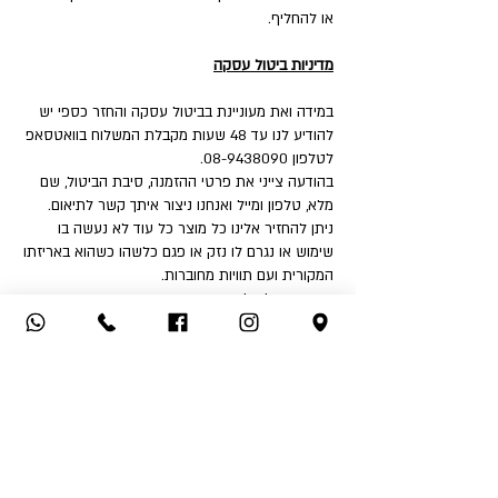
או להחליף.
מדיניות ביטול עסקה
במידה ואת מעוניינת בביטול עסקה והחזר כספי יש
להודיע לנו עד 48 שעות מקבלת המשלוח בוואטסאפ
לטלפון 08-9438090.
בהודעה צייני את פרטי ההזמנה, סיבת הביטול, שם
מלא, טלפון ומייל ואנחנו ניצור איתך קשר לתיאום.
ניתן להחזיר אלינו כל מוצר כל עוד לא נעשה בו
שימוש או נגרם לו נזק או פגם כלשהו כשהוא באריזתו
המקורית ועם תוויות מחוברות.
איך את יכולה להחזיר:
1. החזרה עצמאית לחנות - שד' דואני 18, יבנה.
2. שימוש בשירות המשלוחים שלנו בעלות ₪32 לכיוון
(אילת והסביבה ₪50).
לאחר קבלת הפריט ובדיקה שאינו נפגם או שלא
נעשה בו שימוש - תקבלי החזר כספי לאמצעי תשלום
ממנו בוצעה העסקה.
החזר כספי יבוצע בהתאם לחוק הגנת הצרכן בניכוי
5% או 100 ₪ הזול מבינהם ובניכוי דמי המשלוח אם