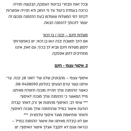
ובכל זאת תבחרי בביטול העסקה, הבקשה תהייה
כרוכה בעמלת ביטול על פי החוק ולא תהייה אפשרות
לקיזוז דמי המשלוח ששולמו בעת ההזמנה וסכום זה
ישמר לזכותך להזמנה הבאה.
משלוח חינם – יבנה / בן זכאי
אם הינך תושבת יבנה ו/או בן זכאי, יש באפשרותך
לסמן משלוח חינם ונביא לך בכיף, עם זאת, איננו
מתחייבים לזמן אספקה.
2. איסוף עצמי - חינם
איסוף עצמי – מהבוטיק שלנו שד' דואני 18, יבנה. צרי
איתנו קשר טרם הגעתך בטלפון 08-9438090.
כאשר ההזמנה שלך תהייה מוכנה תישלח מאיתנו
מייל המאשר כי ההזמנה שלך מוכנה לאיסוף.
*** שימי לב: האיסוף מהחנות אך ורק לאחר קבלת
הודעת אישור במייל שההזמנה שלך מוכנה לאיסוף,
ולאחר שתיאמת מועד איסוף טלפונית. ***
אם לא קיבלת מאיתנו את אישור ההזמנה במייל –
כנראה שגם לא יתקבל אצלך אישור האיסוף; יש