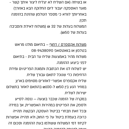
או בשיחה (אם השליח לא יצליח ליצור איתך קשר -
מועד האספקה יעבור ליום החלוקה הבא באזורך)
באחריותך לוודא כי מספר הטלפון שהזנת בהזמנה
תקין.
המשלוח בעלות של 32 ₪ (משלוח לאילת והסביבה
בעלות של ₪50).
משלוח אקספרס / דחוף
– בתיאום מולנו מראש
בטלפון או בוואטסאפ
08-9438090
משלוח מהיר באמצעות שליח עד הבית - בתיאום
לפני ביצוע ההזמנה.
יש לשלוח לנו את הכתובת ותמונת הפריט/ים ומידת
הדחיפות כדי שנוכל לתאם עבורך שליח.
שליח אקספרס אפשרי לאזורים מסוימים בארץ,
במחיר הנע בין ₪50 ל-₪100 בהתאם לאזור בתשלום
ישירות לשליח.
במקרה של הזמנה שכבר בוצעה — ננסה לסייע
ולספק את הפריטים במהירות האפשרית, אך במידה
ובכל זאת תבחרי בביטול העסקה, הבקשה תהייה
כרוכה בעמלת ביטול על פי החוק ולא תהייה אפשרות
לקיזוז דמי המשלוח ששולמו בעת ההזמנה וסכום זה