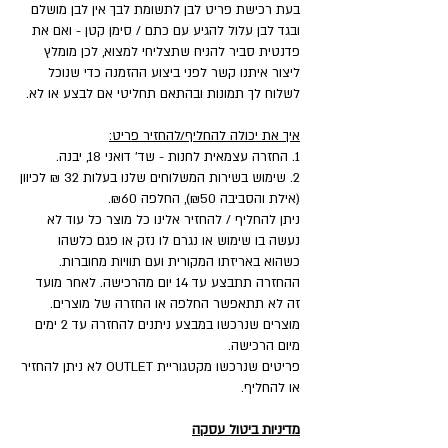
בעת רכישת פריט לבן לתשומת לבך אין לבן מושלם
ובגד לבן עלול להגיע עם כתם / סימן קטן - ואם את
פדנטית סביר להניח שתצליחי למצוא, לכן מומלץ
ליצור איתנו קשר לפני ביצוע ההזמנה כדי שנוכל
לשלוח לך תמונות ובהתאם תחליטי אם לבצע או לא.
איך את יכולה להחליף/להחזיר פריט:
1. החזרה עצמאית לחנות - שד' דואני 18, יבנה.
2. שימוש בשירות המשלוחים שלנו בעלות 32 ₪ לכיוון
(אילת והסביבה ₪50), החלפה ₪60.
ניתן להחליף / להחזיר אלינו כל מוצר כל עוד לא
נעשה בו שימוש או נגרם לו נזק או פגם כלשהו
כשהוא באריזתו המקורית ועם תוויות מחוברות.
ההחזרה תתבצע עד 14 יום מהרכישה. לאחר מועד
זה לא תתאפשר החלפה או החזרה של מוצרים.
מוצרים שנרכשו במבצע ניתנים להחזרה עד 2 ימים
מיום הרכישה.
פריטים שנרכשו מקטגוריית OUTLET לא ניתן להחזיר
או להחליף.
מדיניות ביטול עסקה