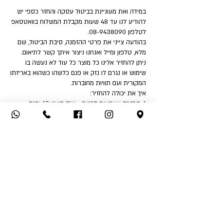
במידה ואת מעוניינת בביטול עסקה והחזר כספי יש
להודיע לנו עד 48 שעות מקבלת המשלוח בוואטסאפ
לטלפון 08-9438090.
בהודעה צייני את פרטי ההזמנה, סיבת הביטול, שם
מלא, טלפון ומייל ואנחנו ניצור איתך קשר לתיאום.
ניתן להחזיר אלינו כל מוצר כל עוד לא נעשה בו
שימוש או נגרם לו נזק או פגם כלשהו כשהוא באריזתו
המקורית ועם תוויות מחוברות.
איך את יכולה להחזיר:
1. החזרה עצמאית לחנות - שד' דואני 18, יבנה.
2. שימוש בשירות המשלוחים שלנו בעלות ₪32 לכיוון
(אילת והסביבה ₪50).
לאחר קבלת הפריט ובדיקה שאינו נפגם או שלא
נעשה בו שימוש - תקבלי החזר כספי לאמצעי תשלום
ממנו בוצעה העסקה.
החזר כספי יבוצע בהתאם לחוק הגנת הצרכן בניכוי
5% או 100 ₪ הזול מבינהם ובניכוי דמי המשלוח אם
שולמו.
אין אפשרות לבצע החזר כספי לאמצעי תשלום שהוא
שונה מאמצעי התשלום בו בוצעה העסקה.
*בכל מקרה דמי המשלוח אינם ניתנים להחזר כספי