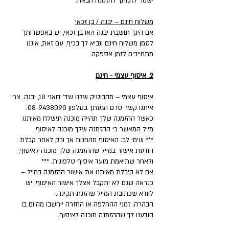
ישמר לזכותך להזמנה הבאה.
משלוח חינם – יבנה / בן זכאי
אם הינך תושבת יבנה ו/או בן זכאי, יש באפשרותך
לסמן משלוח חינם ונביא לך בכיף, עם זאת, איננו
מתחייבים לזמן אספקה.
2. איסוף עצמי - חינם
איסוף עצמי – מהבוטיק שלנו שד' דואני 18, יבנה. צרי
איתנו קשר טרם הגעתך בטלפון 08-9438090.
כאשר ההזמנה שלך תהייה מוכנה תישלח מאיתנו
מייל המאשר כי ההזמנה שלך מוכנה לאיסוף.
*** שימי לב: האיסוף מהחנות אך ורק לאחר קבלת
הודעת אישור במייל שההזמנה שלך מוכנה לאיסוף,
ולאחר שתיאמת מועד איסוף טלפונית. ***
אם לא קיבלת מאיתנו את אישור ההזמנה במייל –
כנראה שגם לא יתקבל אצלך אישור האיסוף; יש
לוודא שכתובת המייל שהזנת תקינה.
הבהרה: זמני ההחלפה או החזרה ייחשבו מהיום בו
הודענו לך שההזמנה מוכנה לאיסוף.