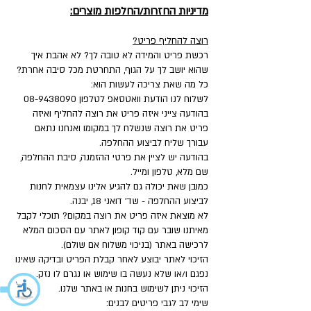
מדיניות החזרות/החלפות מוצרים:
רוצה להחליף פריט?
רכשת פריט והמידה לא טובה לך? לא אהבת איך
שהוא יושב לך על הגוף, התחרטת מכל סיבה אחרת?
כל מה שאת צריכה לעשות הוא:
לשלוח לנו הודעת וואטסאפ לטלפון
08-9438090
בהודעה צייני איזה פריט את רוצה להחליף ואיזה
פריט את רוצה שנשלח לך במקומו ואנחנו נתאם
עבורך שליח לביצוע ההחלפה.
בהודעה יש לציין את פרטי ההזמנה, סיבת ההחלפה,
שם מלא, טלפון ומייל.
כמובן שאת יכולה גם להגיע אלינו עצמאית לחנות
לביצוע ההחלפה - שד' דואני 18, יבנה.
לא מוצאת איזה פריט את רוצה במקום? תוכלי לקבל
מאיתנו שובר עם קוד קופון לאתר עם הסכום המלא
לרכישה באתר (בניכוי משלוח אם שולם).
הזיכוי לאתר יבוצע לאחר קבלת הפריט ובדיקה שאינו
נפגם ו/או שלא נעשה בו שימוש או נגרם לו נזק.
הזיכוי ניתן לשימוש בחנות או באתר שלנו.
שימי לב לגבי פריטים לבנים: