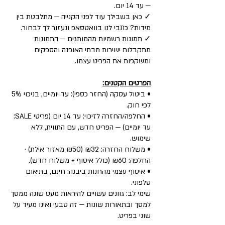
— עד 14 יום.
✓ כאן בשבילך עוד לפני הקנייה — מתלבטת בין
מידות? כתבי לנו בוואטסאפ ונעזור לך לבחור.
✓ תמונות רשמיות מהמותגים — התמונות
מתקבלות ישירות מבתי האופנה והספקים
ומשקפות את הפריט עצמו.
הפרטים הקטנים:
• ביטול עסקה (החזר כספי): עד יומיים, בניכוי 5%
לפי חוק.
• החלפה/החזרה לזיכוי: עד 14 יום (פריטי SALE:
עד יומיים) — הפריט חדש, עם התווית, ללא
שימוש.
• משלוח החזרה: ₪32 (₪50 מאזור אילת) ·
החלפה: ₪60 (כולל איסוף + משלוח חדש).
• איסוף עצמי מהחנות ביבנה: חינם, בתיאום
טלפוני.
שימי לב: גוונים עשויים להיראות מעט שונה ממסך
למסך ובתאורות שונות — זה טבעי ואינו מעיד על
שוני בפריט.