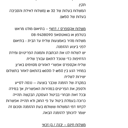
תקין.
המשלוח בעלות של 32 ₪ (משלוח לאילת והסביבה
בעלות של ₪50).
משלוח אקספרס / דחוף
– בתיאום מולנו מראש
בטלפון או בוואטסאפ
08-9438090
משלוח מהיר באמצעות שליח עד הבית - בתיאום
לפני ביצוע ההזמנה.
יש לשלוח לנו את הכתובת ותמונת הפריט/ים ומידת
הדחיפות כדי שנוכל לתאם עבורך שליח.
שליח אקספרס אפשרי לאזורים מסוימים בארץ,
במחיר הנע בין ₪50 ל-₪100 בהתאם לאזור בתשלום
ישירות לשליח.
במקרה של הזמנה שכבר בוצעה — ננסה לסייע
ולספק את הפריטים במהירות האפשרית, אך במידה
ובכל זאת תבחרי בביטול העסקה, הבקשה תהייה
כרוכה בעמלת ביטול על פי החוק ולא תהייה אפשרות
לקיזוז דמי המשלוח ששולמו בעת ההזמנה וסכום זה
ישמר לזכותך להזמנה הבאה.
משלוח חינם – יבנה / בן זכאי