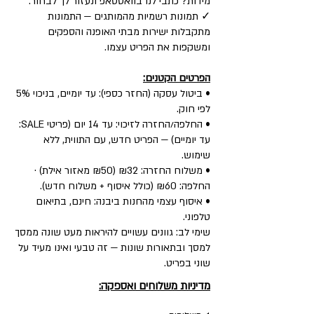
מידות? כתבי לנו בוואטסאפ ונעזור לך לבחור.
✓ תמונות רשמיות מהמותגים — התמונות
מתקבלות ישירות מבתי האופנה והספקים
ומשקפות את הפריט עצמו.
הפרטים הקטנים:
• ביטול עסקה (החזר כספי): עד יומיים, בניכוי 5%
לפי חוק.
• החלפה/החזרה לזיכוי: עד 14 יום (פריטי SALE:
עד יומיים) — הפריט חדש, עם התווית, ללא
שימוש.
• משלוח החזרה: ₪32 (₪50 מאזור אילת) ·
החלפה: ₪60 (כולל איסוף + משלוח חדש).
• איסוף עצמי מהחנות ביבנה: חינם, בתיאום
טלפוני.
שימי לב: גוונים עשויים להיראות מעט שונה ממסך
למסך ובתאורות שונות — זה טבעי ואינו מעיד על
שוני בפריט.
מדיניות משלוחים ואספקה: