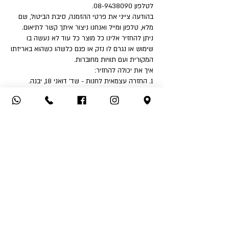
לטלפון 08-9438090.
בהודעה צייני את פרטי ההזמנה, סיבת הביטול, שם
מלא, טלפון ומייל ואנחנו ניצור איתך קשר לתיאום.
ניתן להחזיר אלינו כל מוצר כל עוד לא נעשה בו
שימוש או נגרם לו נזק או פגם כלשהו כשהוא באריזתו
המקורית ועם תוויות מחוברות.
איך את יכולה להחזיר:
1. החזרה עצמאית לחנות - שד' דואני 18, יבנה.
2. שימוש בשירות המשלוחים שלנו בעלות ₪32 לכיוון
(אילת והסביבה ₪50).
לאחר קבלת הפריט ובדיקה שאינו נפגם או שלא
נעשה בו שימוש - תקבלי החזר כספי לאמצעי תשלום
ממנו בוצעה העסקה.
החזר כספי יבוצע בהתאם לחוק הגנת הצרכן בניכוי
5% או 100 ₪ הזול מבינהם ובניכוי דמי המשלוח אם
שולמו.
אין אפשרות לבצע החזר כספי לאמצעי תשלום שהוא
שונה מאמצעי התשלום בו בוצעה העסקה.
*בכל מקרה דמי המשלוח אינם ניתנים להחזר כספי
*ברכה שומרת לעצמה את הזכות לשנות את התקנון
ללא התראה מוקדמת ובכל עת.