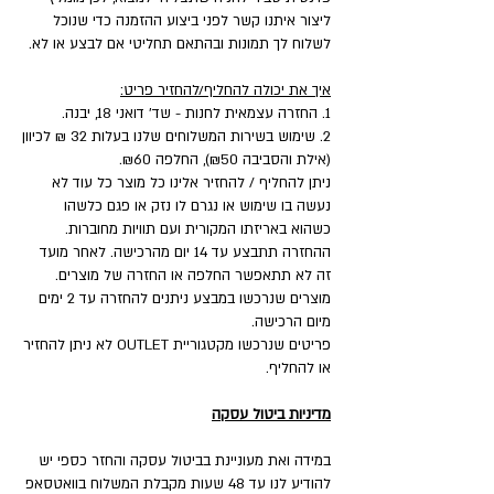
ליצור איתנו קשר לפני ביצוע ההזמנה כדי שנוכל
לשלוח לך תמונות ובהתאם תחליטי אם לבצע או לא.
איך את יכולה להחליף/להחזיר פריט:
1. החזרה עצמאית לחנות - שד' דואני 18, יבנה.
2. שימוש בשירות המשלוחים שלנו בעלות 32 ₪ לכיוון
(אילת והסביבה ₪50), החלפה ₪60.
ניתן להחליף / להחזיר אלינו כל מוצר כל עוד לא
נעשה בו שימוש או נגרם לו נזק או פגם כלשהו
כשהוא באריזתו המקורית ועם תוויות מחוברות.
ההחזרה תתבצע עד 14 יום מהרכישה. לאחר מועד
זה לא תתאפשר החלפה או החזרה של מוצרים.
מוצרים שנרכשו במבצע ניתנים להחזרה עד 2 ימים
מיום הרכישה.
פריטים שנרכשו מקטגוריית OUTLET לא ניתן להחזיר
או להחליף.
מדיניות ביטול עסקה
במידה ואת מעוניינת בביטול עסקה והחזר כספי יש
להודיע לנו עד 48 שעות מקבלת המשלוח בוואטסאפ