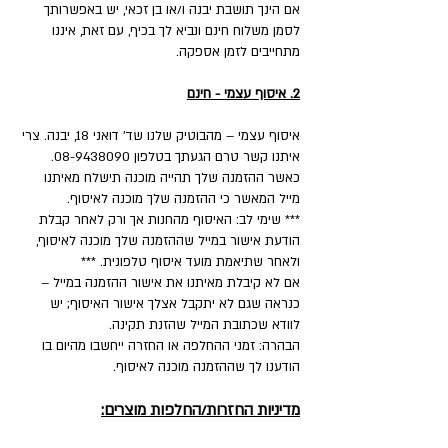
אם הינך תושבת יבנה ו/או בן זכאי, יש באפשרותך
לסמן משלוח חינם ונביא לך בכיף, עם זאת, איננו
מתחייבים לזמן אספקה.
2. איסוף עצמי - חינם
איסוף עצמי – מהבוטיק שלנו שד' דואני 18, יבנה. צרי
איתנו קשר טרם הגעתך בטלפון 08-9438090.
כאשר ההזמנה שלך תהייה מוכנה תישלח מאיתנו
מייל המאשר כי ההזמנה שלך מוכנה לאיסוף.
*** שימי לב: האיסוף מהחנות אך ורק לאחר קבלת
הודעת אישור במייל שההזמנה שלך מוכנה לאיסוף,
ולאחר שתיאמת מועד איסוף טלפונית. ***
אם לא קיבלת מאיתנו את אישור ההזמנה במייל –
כנראה שגם לא יתקבל אצלך אישור האיסוף; יש
לוודא שכתובת המייל שהזנת תקינה.
הבהרה: זמני ההחלפה או החזרה ייחשבו מהיום בו
הודענו לך שההזמנה מוכנה לאיסוף.
מדיניות החזרות/החלפות מוצרים: