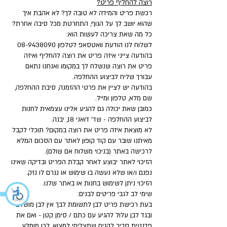
רוצה להחליף פריט?
רכשת פריט והמידה לא טובה לך? לא אהבת איך
שהוא יושב לך על הגוף, התחרטת מכל סיבה אחרת?
כל מה שאת צריכה לעשות הוא:
לשלוח לנו הודעת וואטסאפ לטלפון
08-9438090
בהודעה צייני איזה פריט את רוצה להחליף ואיזה
פריט את רוצה שנשלח לך במקומו ואנחנו נתאם
עבורך שליח לביצוע ההחלפה.
בהודעה יש לציין את פרטי ההזמנה, סיבת ההחלפה,
שם מלא, טלפון ומייל.
כמובן שאת יכולה גם להגיע אלינו עצמאית לחנות
לביצוע ההחלפה - שד' דואני 18, יבנה.
לא מוצאת איזה פריט את רוצה במקום? תוכלי לקבל
מאיתנו שובר עם קוד קופון לאתר עם הסכום המלא
לרכישה באתר (בניכוי משלוח אם שולם).
הזיכוי לאתר יבוצע לאחר קבלת הפריט ובדיקה שאינו
נפגם ו/או שלא נעשה בו שימוש או נגרם לו נזק.
הזיכוי ניתן לשימוש בחנות או באתר שלנו.
שימי לב לגבי פריטים לבנים:
בעת רכישת פריט לבן לתשומת לבך אין לבן מושלם
ובגד לבן עלול להגיע עם כתם / סימן קטן - ואם את
פדנטית סביר להניח שתצליחי למצוא, לכן מומלץ