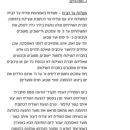
1. משלוחים:
משלוח עד הבית
– משלוח באמצעות שליח עד הבית
המשלוח יגיע עם שליח עד לכתובת שציינת בהזמנה.
חברת השליחים שלנו נוהגת בדרך כלל לספק את
המשלוחים עד 3 ימי עסקים, וליישובים, מושבים
וקיבוצים כ- 5 ימים ועד שבוע.
יחד עם זאת, איננו מתחייבים לזמני האספקה, שכן
עלולים להיווצר עיכובים שאינם תלויים בנו אלא
בחברת השילוח (למשל יישובים, מושבים וקיבוצים
שאליהם חברת השילוח לא נכנסת כל יום, או עיכובים
אחרים שמקורם בחברת השילוח).
(ימי עסקים נחשבים לימים א' עד ה' ואינם כוללים את
יום ביצוע ההזמנה, סופי שבוע, חגים ומועדים)
ביום המסירה הצפוי תקבלי הודעה סמס מחברת
השליחים לאחר מכן בסמוך להגעת השליח הוא יצור
איתך קשר טלפוני . טרם הגעת השליח לכתובת
ההזמנה הוא מתאם מראש את מועד ההגעה בהודעה
או בשיחה (אם השליח לא יצליח ליצור איתך קשר -
מועד האספקה יעבור ליום החלוקה הבא באזורך)
באחריותך לוודא כי מספר הטלפון שהזנת בהזמנה