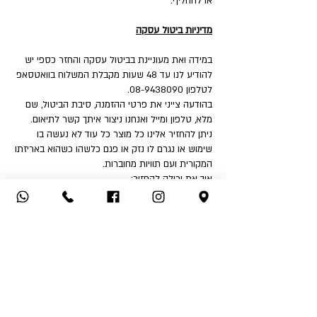
או להחליף.
מדיניות ביטול עסקה
במידה ואת מעוניינת בביטול עסקה והחזר כספי יש
להודיע לנו עד 48 שעות מקבלת המשלוח בוואטסאפ
לטלפון 08-9438090.
בהודעה צייני את פרטי ההזמנה, סיבת הביטול, שם
מלא, טלפון ומייל ואנחנו ניצור איתך קשר לתיאום.
ניתן להחזיר אלינו כל מוצר כל עוד לא נעשה בו
שימוש או נגרם לו נזק או פגם כלשהו כשהוא באריזתו
המקורית ועם תוויות מחוברות.
איך את יכולה להחזיר:
1. החזרה עצמאית לחנות - שד' דואני 18, יבנה.
2. שימוש בשירות המשלוחים שלנו בעלות ₪32 לכיוון
(אילת והסביבה ₪50).
לאחר קבלת הפריט ובדיקה שאינו נפגם או שלא
נעשה בו שימוש - תקבלי החזר כספי לאמצעי תשלום
ממנו בוצעה העסקה.
החזר כספי יבוצע בהתאם לחוק הגנת הצרכן בניכוי
5% או 100 ₪ הזול מבינהם ובניכוי דמי המשלוח אם
שולמו.