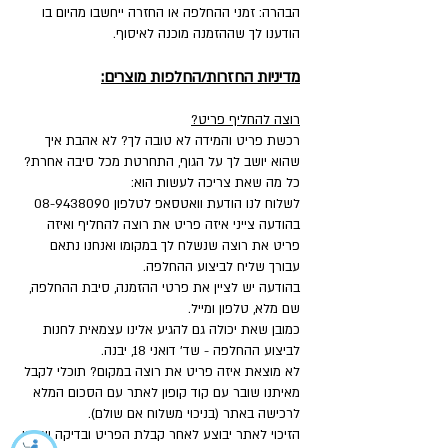
הבהרה: זמני ההחלפה או החזרה ייחשבו מהיום בו
הודענו לך שההזמנה מוכנה לאיסוף.
מדיניות החזרות/החלפות מוצרים:
רוצה להחליף פריט?
רכשת פריט והמידה לא טובה לך? לא אהבת איך
שהוא יושב לך על הגוף, התחרטת מכל סיבה אחרת?
כל מה שאת צריכה לעשות הוא:
לשלוח לנו הודעת וואטסאפ לטלפון
08-9438090
בהודעה צייני איזה פריט את רוצה להחליף ואיזה
פריט את רוצה שנשלח לך במקומו ואנחנו נתאם
עבורך שליח לביצוע ההחלפה.
בהודעה יש לציין את פרטי ההזמנה, סיבת ההחלפה,
שם מלא, טלפון ומייל.
כמובן שאת יכולה גם להגיע אלינו עצמאית לחנות
לביצוע ההחלפה - שד' דואני 18, יבנה.
לא מוצאת איזה פריט את רוצה במקום? תוכלי לקבל
מאיתנו שובר עם קוד קופון לאתר עם הסכום המלא
לרכישה באתר (בניכוי משלוח אם שולם).
הזיכוי לאתר יבוצע לאחר קבלת הפריט ובדיקה שאינו