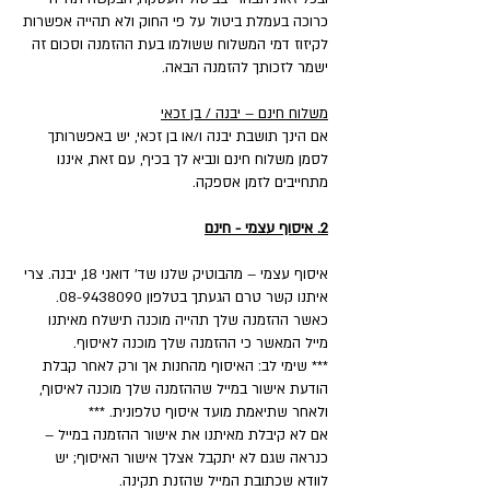
כרוכה בעמלת ביטול על פי החוק ולא תהייה אפשרות
לקיזוז דמי המשלוח ששולמו בעת ההזמנה וסכום זה
ישמר לזכותך להזמנה הבאה.
משלוח חינם – יבנה / בן זכאי
אם הינך תושבת יבנה ו/או בן זכאי, יש באפשרותך
לסמן משלוח חינם ונביא לך בכיף, עם זאת, איננו
מתחייבים לזמן אספקה.
2. איסוף עצמי - חינם
איסוף עצמי – מהבוטיק שלנו שד' דואני 18, יבנה. צרי
איתנו קשר טרם הגעתך בטלפון 08-9438090.
כאשר ההזמנה שלך תהייה מוכנה תישלח מאיתנו
מייל המאשר כי ההזמנה שלך מוכנה לאיסוף.
*** שימי לב: האיסוף מהחנות אך ורק לאחר קבלת
הודעת אישור במייל שההזמנה שלך מוכנה לאיסוף,
ולאחר שתיאמת מועד איסוף טלפונית. ***
אם לא קיבלת מאיתנו את אישור ההזמנה במייל –
כנראה שגם לא יתקבל אצלך אישור האיסוף; יש
לוודא שכתובת המייל שהזנת תקינה.