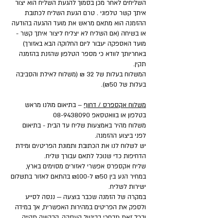
השליחים לאחר מכן בסמוך להגעת השליח הוא יצור
איתך קשר טלפוני . טרם הגעת השליח לכתובת
ההזמנה הוא מתאם מראש את מועד ההגעה בהודעה
או בשיחה (אם השליח לא יצליח ליצור איתך קשר -
מועד האספקה יעבור ליום החלוקה הבא באזורך)
באחריותך לוודא כי מספר הטלפון שהזנת בהזמנה
תקין.
המשלוח בעלות של 32 ₪ (משלוח לאילת והסביבה
בעלות של ₪50).
משלוח אקספרס / דחוף
– בתיאום מולנו מראש
בטלפון או בוואטסאפ
08-9438090
משלוח מהיר באמצעות שליח עד הבית - בתיאום
לפני ביצוע ההזמנה.
יש לשלוח לנו את הכתובת ותמונת הפריט/ים ומידת
הדחיפות כדי שנוכל לתאם עבורך שליח.
שליח אקספרס אפשרי לאזורים מסוימים בארץ,
במחיר הנע בין ₪50 ל-₪100 בהתאם לאזור בתשלום
ישירות לשליח.
במקרה של הזמנה שכבר בוצעה — ננסה לסייע
ולספק את הפריטים במהירות האפשרית, אך במידה
ובכל זאת תבחרי בביטול העסקה, הבקשה תהייה