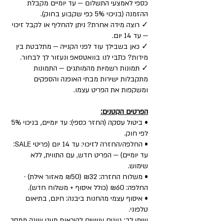
כספי לאמצעי התשלום — עד יומיים מקבלת
ההזמנה (בניכוי 5% כפי שקבוע בחוק).
✓ רוצה מידה אחרת? ניתן להחליף או לקבל זיכוי
— עד 14 יום.
✓ כאן בשבילך עוד לפני הקנייה — מתלבטת בין
מידות? כתבי לנו בוואטסאפ ונעזור לך לבחור.
✓ תמונות רשמיות מהמותגים — התמונות
מתקבלות ישירות מבתי האופנה והספקים
ומשקפות את הפריט עצמו.
הפרטים הקטנים:
• ביטול עסקה (החזר כספי): עד יומיים, בניכוי 5%
לפי חוק.
• החלפה/החזרה לזיכוי: עד 14 יום (פריטי SALE:
עד יומיים) — הפריט חדש, עם התווית, ללא
שימוש.
• משלוח החזרה: ₪32 (₪50 מאזור אילת) ·
החלפה: ₪60 (כולל איסוף + משלוח חדש).
• איסוף עצמי מהחנות ביבנה: חינם, בתיאום
טלפוני.
שימי לב: גוונים עשויים להיראות מעט שונה ממסך