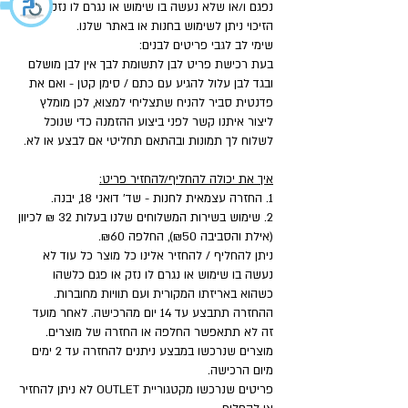
נפגם ו/או שלא נעשה בו שימוש או נגרם לו נזק.
הזיכוי ניתן לשימוש בחנות או באתר שלנו.
שימי לב לגבי פריטים לבנים:
בעת רכישת פריט לבן לתשומת לבך אין לבן מושלם
ובגד לבן עלול להגיע עם כתם / סימן קטן - ואם את
פדנטית סביר להניח שתצליחי למצוא, לכן מומלץ
ליצור איתנו קשר לפני ביצוע ההזמנה כדי שנוכל
לשלוח לך תמונות ובהתאם תחליטי אם לבצע או לא.
איך את יכולה להחליף/להחזיר פריט:
1. החזרה עצמאית לחנות - שד' דואני 18, יבנה.
2. שימוש בשירות המשלוחים שלנו בעלות 32 ₪ לכיוון
(אילת והסביבה ₪50), החלפה ₪60.
ניתן להחליף / להחזיר אלינו כל מוצר כל עוד לא
נעשה בו שימוש או נגרם לו נזק או פגם כלשהו
כשהוא באריזתו המקורית ועם תוויות מחוברות.
ההחזרה תתבצע עד 14 יום מהרכישה. לאחר מועד
זה לא תתאפשר החלפה או החזרה של מוצרים.
מוצרים שנרכשו במבצע ניתנים להחזרה עד 2 ימים
מיום הרכישה.
פריטים שנרכשו מקטגוריית OUTLET לא ניתן להחזיר