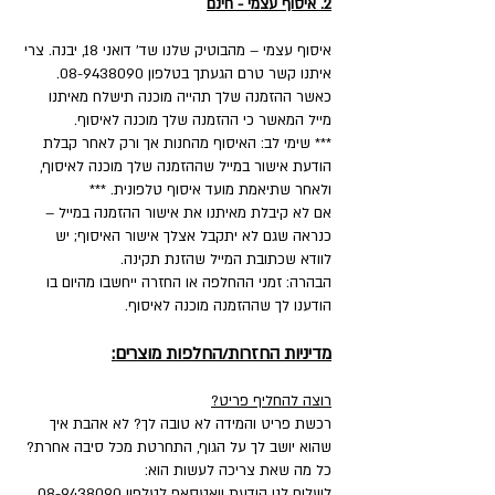
2. איסוף עצמי - חינם
איסוף עצמי – מהבוטיק שלנו שד' דואני 18, יבנה. צרי
איתנו קשר טרם הגעתך בטלפון 08-9438090.
כאשר ההזמנה שלך תהייה מוכנה תישלח מאיתנו
מייל המאשר כי ההזמנה שלך מוכנה לאיסוף.
*** שימי לב: האיסוף מהחנות אך ורק לאחר קבלת
הודעת אישור במייל שההזמנה שלך מוכנה לאיסוף,
ולאחר שתיאמת מועד איסוף טלפונית. ***
אם לא קיבלת מאיתנו את אישור ההזמנה במייל –
כנראה שגם לא יתקבל אצלך אישור האיסוף; יש
לוודא שכתובת המייל שהזנת תקינה.
הבהרה: זמני ההחלפה או החזרה ייחשבו מהיום בו
הודענו לך שההזמנה מוכנה לאיסוף.
מדיניות החזרות/החלפות מוצרים:
רוצה להחליף פריט?
רכשת פריט והמידה לא טובה לך? לא אהבת איך
שהוא יושב לך על הגוף, התחרטת מכל סיבה אחרת?
כל מה שאת צריכה לעשות הוא:
לשלוח לנו הודעת וואטסאפ לטלפון
08-9438090