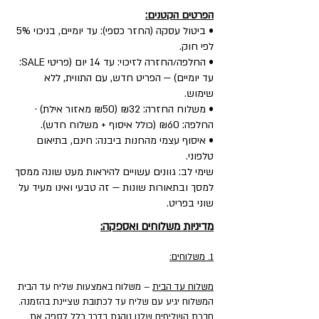
הפרטים הקטנים:
• ביטול עסקה (החזר כספי): עד יומיים, בניכוי 5%
לפי חוק.
• החלפה/החזרה לזיכוי: עד 14 יום (פריטי SALE:
עד יומיים) — הפריט חדש, עם התווית, ללא
שימוש.
• משלוח החזרה: ₪32 (₪50 מאזור אילת) ·
החלפה: ₪60 (כולל איסוף + משלוח חדש).
• איסוף עצמי מהחנות ביבנה: חינם, בתיאום
טלפוני.
שימי לב: גוונים עשויים להיראות מעט שונה ממסך
למסך ובתאורות שונות — זה טבעי ואינו מעיד על
שוני בפריט.
מדיניות משלוחים ואספקה:
1. משלוחים:
משלוח עד הבית
– משלוח באמצעות שליח עד הבית
המשלוח יגיע עם שליח עד לכתובת שציינת בהזמנה.
חברת השליחים שלנו נוהגת בדרך כלל לספק את