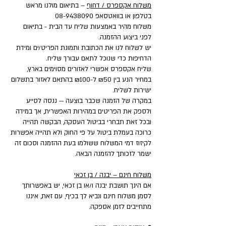
משלוח אקספרס / דחוף
– בתיאום מולנו מראש
בטלפון או בוואטסאפ
08-9438090
משלוח מהיר באמצעות שליח עד הבית - בתיאום
לפני ביצוע ההזמנה.
יש לשלוח לנו את הכתובת ותמונת הפריט/ים ומידת
הדחיפות כדי שנוכל לתאם עבורך שליח.
שליח אקספרס אפשרי לאזורים מסוימים בארץ,
במחיר הנע בין ₪50 ל-₪100 בהתאם לאזור בתשלום
ישירות לשליח.
במקרה של הזמנה שכבר בוצעה — ננסה לסייע
ולספק את הפריטים במהירות האפשרית, אך במידה
ובכל זאת תבחרי בביטול העסקה, הבקשה תהייה
כרוכה בעמלת ביטול על פי החוק ולא תהייה אפשרות
לקיזוז דמי המשלוח ששולמו בעת ההזמנה וסכום זה
ישמר לזכותך להזמנה הבאה.
משלוח חינם – יבנה / בן זכאי
אם הינך תושבת יבנה ו/או בן זכאי, יש באפשרותך
לסמן משלוח חינם ונביא לך בכיף, עם זאת, איננו
מתחייבים לזמן אספקה.