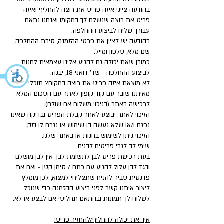
בהודעה צייני איזה פריט את רוצה להחליף ואיזה
פריט את רוצה שנשלח לך במקומו ואנחנו נתאם
עבורך שליח לביצוע ההחלפה.
בהודעה יש לציין את פרטי ההזמנה, סיבת ההחלפה,
שם מלא, טלפון ומייל.
כמובן שאת יכולה גם להגיע אלינו עצמאית לחנות
לביצוע ההחלפה - שד' דואני 18, יבנה.
לא מוצאת איזה פריט את רוצה במקום? תוכלי לקבל
מאיתנו שובר עם קוד קופון לאתר עם הסכום המלא
לרכישה באתר (בניכוי משלוח אם שולם).
הזיכוי לאתר יבוצע לאחר קבלת הפריט ובדיקה שאינו
נפגם ו/או שלא נעשה בו שימוש או נגרם לו נזק.
הזיכוי ניתן לשימוש בחנות או באתר שלנו.
שימי לב לגבי פריטים לבנים:
בעת רכישת פריט לבן לתשומת לבך אין לבן מושלם
ובגד לבן עלול להגיע עם כתם / סימן קטן - ואם את
פדנטית סביר להניח שתצליחי למצוא, לכן מומלץ
ליצור איתנו קשר לפני ביצוע ההזמנה כדי שנוכל
לשלוח לך תמונות ובהתאם תחליטי אם לבצע או לא.
איך את יכולה להחליף/להחזיר פריט: