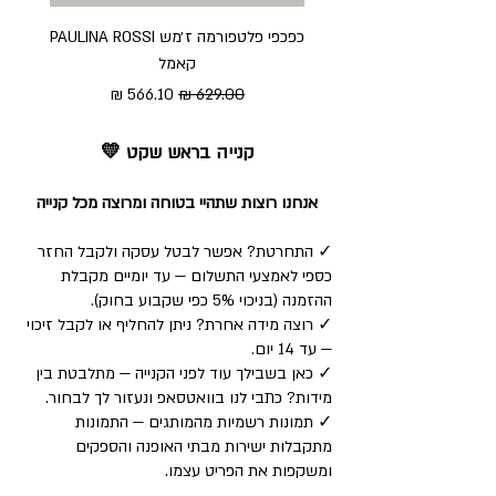
כפכפי פלטפורמה ז׳מש PAULINA ROSSI
כפכ
קאמל
מחיר רגיל
מחיר מבצע
קנייה בראש שקט 💛
אנחנו רוצות שתהיי בטוחה ומרוצה מכל קנייה
✓ התחרטת? אפשר לבטל עסקה ולקבל החזר
כספי לאמצעי התשלום — עד יומיים מקבלת
ההזמנה (בניכוי 5% כפי שקבוע בחוק).
✓ רוצה מידה אחרת? ניתן להחליף או לקבל זיכוי
— עד 14 יום.
✓ כאן בשבילך עוד לפני הקנייה — מתלבטת בין
מידות? כתבי לנו בוואטסאפ ונעזור לך לבחור.
✓ תמונות רשמיות מהמותגים — התמונות
מתקבלות ישירות מבתי האופנה והספקים
ומשקפות את הפריט עצמו.