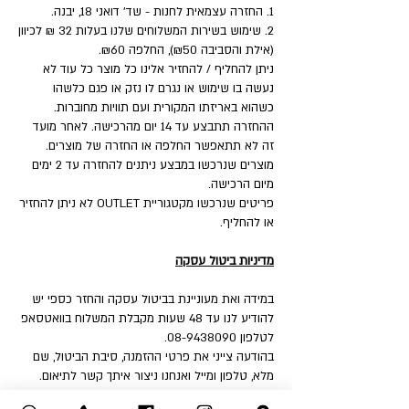
1. החזרה עצמאית לחנות - שד' דואני 18, יבנה.
2. שימוש בשירות המשלוחים שלנו בעלות 32 ₪ לכיוון
(אילת והסביבה ₪50), החלפה ₪60.
ניתן להחליף / להחזיר אלינו כל מוצר כל עוד לא
נעשה בו שימוש או נגרם לו נזק או פגם כלשהו
כשהוא באריזתו המקורית ועם תוויות מחוברות.
ההחזרה תתבצע עד 14 יום מהרכישה. לאחר מועד
זה לא תתאפשר החלפה או החזרה של מוצרים.
מוצרים שנרכשו במבצע ניתנים להחזרה עד 2 ימים
מיום הרכישה.
פריטים שנרכשו מקטגוריית OUTLET לא ניתן להחזיר
או להחליף.
מדיניות ביטול עסקה
במידה ואת מעוניינת בביטול עסקה והחזר כספי יש
להודיע לנו עד 48 שעות מקבלת המשלוח בוואטסאפ
לטלפון 08-9438090.
בהודעה צייני את פרטי ההזמנה, סיבת הביטול, שם
מלא, טלפון ומייל ואנחנו ניצור איתך קשר לתיאום.
ניתן להחזיר אלינו כל מוצר כל עוד לא נעשה בו