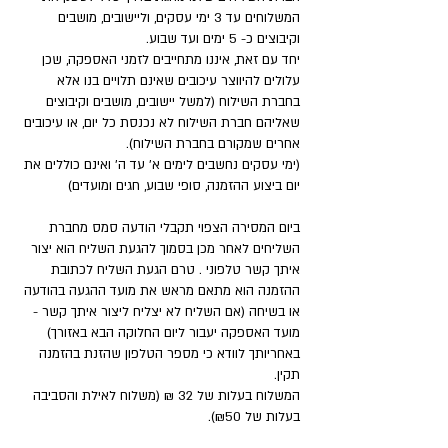
המשלוחים עד 3 ימי עסקים, וליישובים, מושבים
וקיבוצים כ- 5 ימים ועד שבוע.
יחד עם זאת, איננו מתחייבים לזמני האספקה, שכן
עלולים להיווצר עיכובים שאינם תלויים בנו אלא
בחברת השילוח (למשל יישובים, מושבים וקיבוצים
שאליהם חברת השילוח לא נכנסת כל יום, או עיכובים
אחרים שמקורם בחברת השילוח).
(ימי עסקים נחשבים לימים א' עד ה' ואינם כוללים את
יום ביצוע ההזמנה, סופי שבוע, חגים ומועדים)
ביום המסירה הצפוי תקבלי הודעה סמס מחברת
השליחים לאחר מכן בסמוך להגעת השליח הוא יצור
איתך קשר טלפוני . טרם הגעת השליח לכתובת
ההזמנה הוא מתאם מראש את מועד ההגעה בהודעה
או בשיחה (אם השליח לא יצליח ליצור איתך קשר -
מועד האספקה יעבור ליום החלוקה הבא באזורך)
באחריותך לוודא כי מספר הטלפון שהזנת בהזמנה
תקין.
המשלוח בעלות של 32 ₪ (משלוח לאילת והסביבה
בעלות של ₪50).