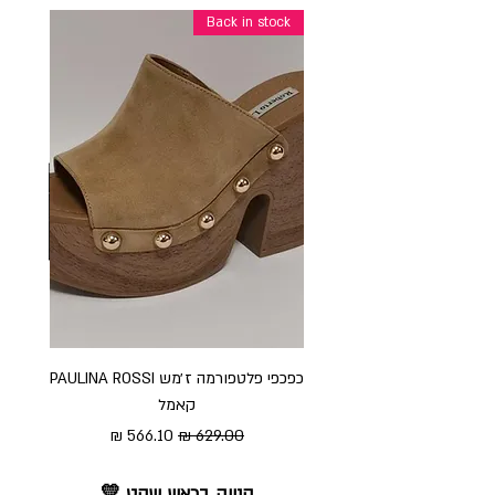
Back in stock
כפכפי פלטפורמה ז׳מש PAULINA ROSSI
כפכ
קאמל
מחיר רגיל
מחיר מבצע
קנייה בראש שקט 💛