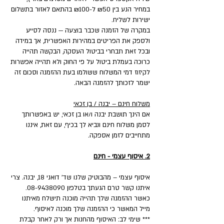
במחיר הנע בין ₪50 ל-₪100 בהתאם לאזור בתשלום
ישירות לשליח.
במקרה של הזמנה שכבר בוצעה — ננסה לסייע
ולספק את הפריטים במהירות האפשרית, אך במידה
ובכל זאת תבחרי בביטול העסקה, הבקשה תהייה
כרוכה בעמלת ביטול על פי החוק ולא תהייה אפשרות
לקיזוז דמי המשלוח ששולמו בעת ההזמנה וסכום זה
ישמר לזכותך להזמנה הבאה.
משלוח חינם – יבנה / בן זכאי
אם הינך תושבת יבנה ו/או בן זכאי, יש באפשרותך
לסמן משלוח חינם ונביא לך בכיף, עם זאת, איננו
מתחייבים לזמן אספקה.
2. איסוף עצמי - חינם
איסוף עצמי – מהבוטיק שלנו שד' דואני 18, יבנה. צרי
איתנו קשר טרם הגעתך בטלפון 08-9438090.
כאשר ההזמנה שלך תהייה מוכנה תישלח מאיתנו
מייל המאשר כי ההזמנה שלך מוכנה לאיסוף.
*** שימי לב: האיסוף מהחנות אך ורק לאחר קבלת