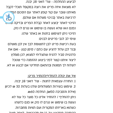
לביצוע ההחלפה - שד' דואני 18, יבנה.
לא מוצאת איזה פריט את רוצה במקום? תוכלי לקבל
מאיתנו שובר עם קוד קופון לאתר עם הסכום המלא
לרכישה באתר (בניכוי משלוח אם שולם).
הזיכוי לאתר יבוצע לאחר קבלת הפריט ובדיקה שאינו
נפגם ו/או שלא נעשה בו שימוש או נגרם לו נזק.
הזיכוי ניתן לשימוש בחנות או באתר שלנו.
שימי לב לגבי פריטים לבנים:
בעת רכישת פריט לבן לתשומת לבך אין לבן מושלם
ובגד לבן עלול להגיע עם כתם / סימן קטן - ואם את
פדנטית סביר להניח שתצליחי למצוא, לכן מומלץ
ליצור איתנו קשר לפני ביצוע ההזמנה כדי שנוכל
לשלוח לך תמונות ובהתאם תחליטי אם לבצע או לא.
איך את יכולה להחליף/להחזיר פריט:
1. החזרה עצמאית לחנות - שד' דואני 18, יבנה.
2. שימוש בשירות המשלוחים שלנו בעלות 32 ₪ לכיוון
(אילת והסביבה ₪50), החלפה ₪60.
ניתן להחליף / להחזיר אלינו כל מוצר כל עוד לא
נעשה בו שימוש או נגרם לו נזק או פגם כלשהו
כשהוא באריזתו המקורית ועם תוויות מחוברות.