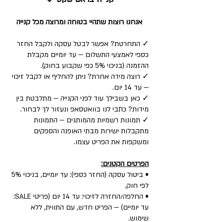
אנחנו רוצות שתהיי בטוחה ומרוצה מכל קנייה
✓ התחרטת? אפשר לבטל עסקה ולקבל החזר
כספי לאמצעי התשלום — עד יומיים מקבלת
ההזמנה (בניכוי 5% כפי שקבוע בחוק).
✓ רוצה מידה אחרת? ניתן להחליף או לקבל זיכוי
— עד 14 יום.
✓ כאן בשבילך עוד לפני הקנייה — מתלבטת בין
מידות? כתבי לנו בוואטסאפ ונעזור לך לבחור.
✓ תמונות רשמיות מהמותגים — התמונות
מתקבלות ישירות מבתי האופנה והספקים
ומשקפות את הפריט עצמו.
הפרטים הקטנים:
• ביטול עסקה (החזר כספי): עד יומיים, בניכוי 5%
לפי חוק.
• החלפה/החזרה לזיכוי: עד 14 יום (פריטי SALE:
עד יומיים) — הפריט חדש, עם התווית, ללא
שימוש.