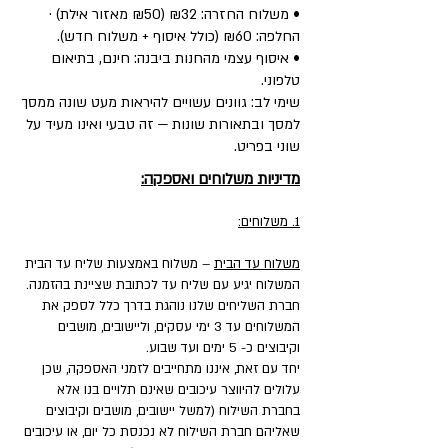
• משלוח החזרה: ₪32 (₪50 מאזור אילת) ·
החלפה: ₪60 (כולל איסוף + משלוח חדש).
• איסוף עצמי מהחנות ביבנה: חינם, בתיאום
טלפוני.
שימי לב: גוונים עשויים להיראות מעט שונה ממסך
למסך ובתאורות שונות — זה טבעי ואינו מעיד על
שוני בפריט.
מדיניות משלוחים ואספקה:
1. משלוחים:
משלוח עד הבית
– משלוח באמצעות שליח עד הבית
המשלוח יגיע עם שליח עד לכתובת שציינת בהזמנה.
חברת השליחים שלנו נוהגת בדרך כלל לספק את
המשלוחים עד 3 ימי עסקים, וליישובים, מושבים
וקיבוצים כ- 5 ימים ועד שבוע.
יחד עם זאת, איננו מתחייבים לזמני האספקה, שכן
עלולים להיווצר עיכובים שאינם תלויים בנו אלא
בחברת השילוח (למשל יישובים, מושבים וקיבוצים
שאליהם חברת השילוח לא נכנסת כל יום, או עיכובים