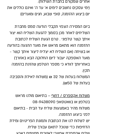
אחרים שמקורם בחברת השילוח).
(ימי עסקים נחשבים לימים א' עד ה' ואינם כוללים את
יום ביצוע ההזמנה, סופי שבוע, חגים ומועדים)
ביום המסירה הצפוי תקבלי הודעה סמס מחברת
השליחים לאחר מכן בסמוך להגעת השליח הוא יצור
איתך קשר טלפוני . טרם הגעת השליח לכתובת
ההזמנה הוא מתאם מראש את מועד ההגעה בהודעה
או בשיחה (אם השליח לא יצליח ליצור איתך קשר -
מועד האספקה יעבור ליום החלוקה הבא באזורך)
באחריותך לוודא כי מספר הטלפון שהזנת בהזמנה
תקין.
המשלוח בעלות של 32 ₪ (משלוח לאילת והסביבה
בעלות של ₪50).
משלוח אקספרס / דחוף
– בתיאום מולנו מראש
בטלפון או בוואטסאפ
08-9438090
משלוח מהיר באמצעות שליח עד הבית - בתיאום
לפני ביצוע ההזמנה.
יש לשלוח לנו את הכתובת ותמונת הפריט/ים ומידת
הדחיפות כדי שנוכל לתאם עבורך שליח.
שליח אקספרס אפשרי לאזורים מסוימים בארץ,