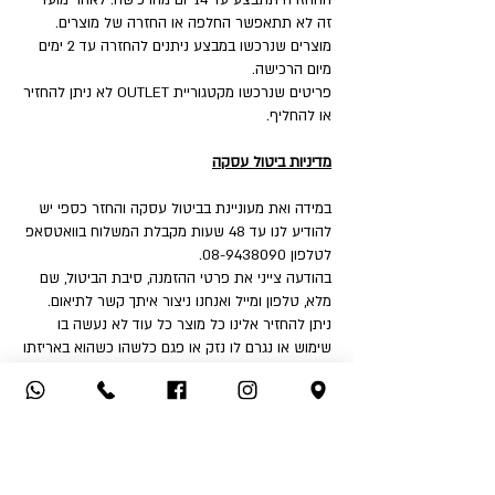
ההחזרה תתבצע עד 14 יום מהרכישה. לאחר מועד
זה לא תתאפשר החלפה או החזרה של מוצרים.
מוצרים שנרכשו במבצע ניתנים להחזרה עד 2 ימים
מיום הרכישה.
פריטים שנרכשו מקטגוריית OUTLET לא ניתן להחזיר
או להחליף.
מדיניות ביטול עסקה
במידה ואת מעוניינת בביטול עסקה והחזר כספי יש
להודיע לנו עד 48 שעות מקבלת המשלוח בוואטסאפ
לטלפון 08-9438090.
בהודעה צייני את פרטי ההזמנה, סיבת הביטול, שם
מלא, טלפון ומייל ואנחנו ניצור איתך קשר לתיאום.
ניתן להחזיר אלינו כל מוצר כל עוד לא נעשה בו
שימוש או נגרם לו נזק או פגם כלשהו כשהוא באריזתו
המקורית ועם תוויות מחוברות.
איך את יכולה להחזיר:
1. החזרה עצמאית לחנות - שד' דואני 18, יבנה.
2. שימוש בשירות המשלוחים שלנו בעלות ₪32 לכיוון
(אילת והסביבה ₪50).
לאחר קבלת הפריט ובדיקה שאינו נפגם או שלא