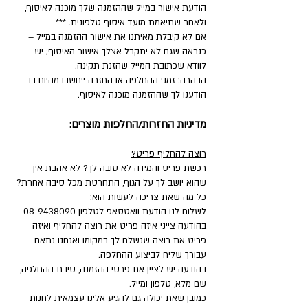
הודעת אישור במייל שההזמנה שלך מוכנה לאיסוף,
ולאחר שתיאמת מועד איסוף טלפונית. ***
אם לא קיבלת מאיתנו את אישור ההזמנה במייל –
כנראה שגם לא יתקבל אצלך אישור האיסוף; יש
לוודא שכתובת המייל שהזנת תקינה.
הבהרה: זמני ההחלפה או החזרה ייחשבו מהיום בו
הודענו לך שההזמנה מוכנה לאיסוף.
מדיניות החזרות/החלפות מוצרים:
רוצה להחליף פריט?
רכשת פריט והמידה לא טובה לך? לא אהבת איך
שהוא יושב לך על הגוף, התחרטת מכל סיבה אחרת?
כל מה שאת צריכה לעשות הוא:
לשלוח לנו הודעת וואטסאפ לטלפון
08-9438090
בהודעה צייני איזה פריט את רוצה להחליף ואיזה
פריט את רוצה שנשלח לך במקומו ואנחנו נתאם
עבורך שליח לביצוע ההחלפה.
בהודעה יש לציין את פרטי ההזמנה, סיבת ההחלפה,
שם מלא, טלפון ומייל.
כמובן שאת יכולה גם להגיע אלינו עצמאית לחנות