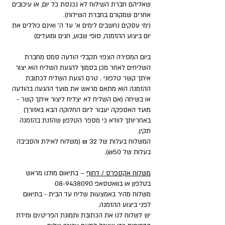
שאליהם חברת השילוח לא נכנסת כל יום, או עיכובים
אחרים שמקורם בחברת השילוח).
(ימי עסקים נחשבים לימים א' עד ה' ואינם כוללים את
יום ביצוע ההזמנה, סופי שבוע, חגים ומועדים)
ביום המסירה הצפוי תקבלי הודעה סמס מחברת
השליחים לאחר מכן בסמוך להגעת השליח הוא יצור
איתך קשר טלפוני . טרם הגעת השליח לכתובת
ההזמנה הוא מתאם מראש את מועד ההגעה בהודעה
או בשיחה (אם השליח לא יצליח ליצור איתך קשר -
מועד האספקה יעבור ליום החלוקה הבא באזורך)
באחריותך לוודא כי מספר הטלפון שהזנת בהזמנה
תקין.
המשלוח בעלות של 32 ₪ (משלוח לאילת והסביבה
בעלות של ₪50).
משלוח אקספרס / דחוף
– בתיאום מולנו מראש
בטלפון או בוואטסאפ
08-9438090
משלוח מהיר באמצעות שליח עד הבית - בתיאום
לפני ביצוע ההזמנה.
יש לשלוח לנו את הכתובת ותמונת הפריט/ים ומידת