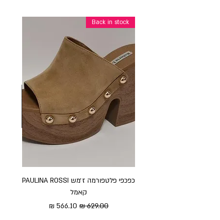
Back in stock
כפכפי פלטפורמה ז׳מש PAULINA ROSSI
כפכ
קאמל
מחיר רגיל
מחיר מבצע