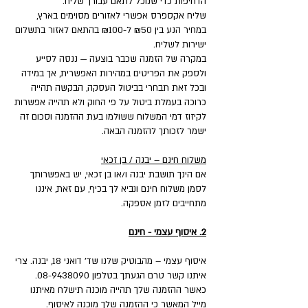
הדחיפות כדי שנוכל לתאם עבורך שליח.
שליח אקספרס אפשרי לאזורים מסוימים בארץ,
במחיר הנע בין ₪50 ל-₪100 בהתאם לאזור בתשלום
ישירות לשליח.
במקרה של הזמנה שכבר בוצעה — ננסה לסייע
ולספק את הפריטים במהירות האפשרית, אך במידה
ובכל זאת תבחרי בביטול העסקה, הבקשה תהייה
כרוכה בעמלת ביטול על פי החוק ולא תהייה אפשרות
לקיזוז דמי המשלוח ששולמו בעת ההזמנה וסכום זה
ישמר לזכותך להזמנה הבאה.
משלוח חינם – יבנה / בן זכאי
אם הינך תושבת יבנה ו/או בן זכאי, יש באפשרותך
לסמן משלוח חינם ונביא לך בכיף, עם זאת, איננו
מתחייבים לזמן אספקה.
2. איסוף עצמי - חינם
איסוף עצמי – מהבוטיק שלנו שד' דואני 18, יבנה. צרי
איתנו קשר טרם הגעתך בטלפון 08-9438090.
כאשר ההזמנה שלך תהייה מוכנה תישלח מאיתנו
מייל המאשר כי ההזמנה שלך מוכנה לאיסוף.