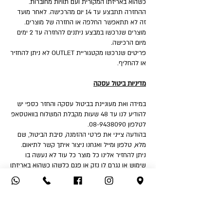
כשהוא באריזתו המקורית ועם תוויות מחוברות.
ההחזרה תתבצע עד 14 יום מהרכישה. לאחר מועד
זה לא תתאפשר החלפה או החזרה של מוצרים.
מוצרים שנרכשו במבצע ניתנים להחזרה עד 2 ימים
מיום הרכישה.
פריטים שנרכשו מקטגוריית OUTLET לא ניתן להחזיר
או להחליף.
מדיניות ביטול עסקה
במידה ואת מעוניינת בביטול עסקה והחזר כספי יש
להודיע לנו עד 48 שעות מקבלת המשלוח בוואטסאפ
לטלפון 08-9438090.
בהודעה צייני את פרטי ההזמנה, סיבת הביטול, שם
מלא, טלפון ומייל ואנחנו ניצור איתך קשר לתיאום.
ניתן להחזיר אלינו כל מוצר כל עוד לא נעשה בו
שימוש או נגרם לו נזק או פגם כלשהו כשהוא באריזתו
המקורית ועם תוויות מחוברות.
איך את יכולה להחזיר:
1. החזרה עצמאית לחנות - שד' דואני 18, יבנה.
2. שימוש בשירות המשלוחים שלנו בעלות ₪32 לכיוון
(אילת והסביבה ₪50).