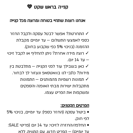
קנייה בראש שקט 💛
אנחנו רוצות שתהיי בטוחה ומרוצה מכל קנייה
✓ התחרטת? אפשר לבטל עסקה ולקבל החזר
כספי לאמצעי התשלום — עד יומיים מקבלת
ההזמנה (בניכוי 5% כפי שקבוע בחוק).
✓ רוצה מידה אחרת? ניתן להחליף או לקבל זיכוי
— עד 14 יום.
✓ כאן בשבילך עוד לפני הקנייה — מתלבטת בין
מידות? כתבי לנו בוואטסאפ ונעזור לך לבחור.
✓ תמונות רשמיות מהמותגים — התמונות
מתקבלות ישירות מבתי האופנה והספקים
ומשקפות את הפריט עצמו.
הפרטים הקטנים:
• ביטול עסקה (החזר כספי): עד יומיים, בניכוי 5%
לפי חוק.
• החלפה/החזרה לזיכוי: עד 14 יום (פריטי SALE:
עד יומיים) — הפריט חדש, עם התווית, ללא