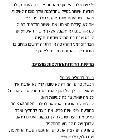
*** שימי לב: האיסוף מהחנות אך ורק לאחר קבלת
הודעת אישור במייל שההזמנה שלך מוכנה לאיסוף,
ולאחר שתיאמת מועד איסוף טלפונית. ***
אם לא קיבלת מאיתנו את אישור ההזמנה במייל –
כנראה שגם לא יתקבל אצלך אישור האיסוף; יש
לוודא שכתובת המייל שהזנת תקינה.
הבהרה: זמני ההחלפה או החזרה ייחשבו מהיום בו
הודענו לך שההזמנה מוכנה לאיסוף.
מדיניות החזרות/החלפות מוצרים:
רוצה להחליף פריט?
רכשת פריט והמידה לא טובה לך? לא אהבת איך
שהוא יושב לך על הגוף, התחרטת מכל סיבה אחרת?
כל מה שאת צריכה לעשות הוא:
לשלוח לנו הודעת וואטסאפ לטלפון
08-9438090
בהודעה צייני איזה פריט את רוצה להחליף ואיזה
פריט את רוצה שנשלח לך במקומו ואנחנו נתאם
עבורך שליח לביצוע ההחלפה.
בהודעה יש לציין את פרטי ההזמנה, סיבת ההחלפה,
שם מלא, טלפון ומייל.