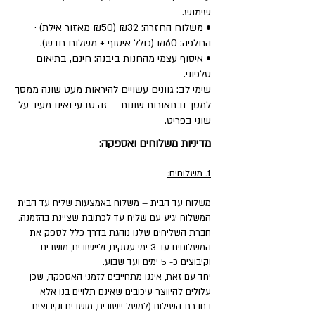
שימוש.
• משלוח החזרה: ₪32 (₪50 מאזור אילת) ·
החלפה: ₪60 (כולל איסוף + משלוח חדש).
• איסוף עצמי מהחנות ביבנה: חינם, בתיאום
טלפוני.
שימי לב: גוונים עשויים להיראות מעט שונה ממסך
למסך ובתאורות שונות — זה טבעי ואינו מעיד על
שוני בפריט.
מדיניות משלוחים ואספקה:
1. משלוחים:
משלוח עד הבית
– משלוח באמצעות שליח עד הבית
המשלוח יגיע עם שליח עד לכתובת שציינת בהזמנה.
חברת השליחים שלנו נוהגת בדרך כלל לספק את
המשלוחים עד 3 ימי עסקים, וליישובים, מושבים
וקיבוצים כ- 5 ימים ועד שבוע.
יחד עם זאת, איננו מתחייבים לזמני האספקה, שכן
עלולים להיווצר עיכובים שאינם תלויים בנו אלא
בחברת השילוח (למשל יישובים, מושבים וקיבוצים