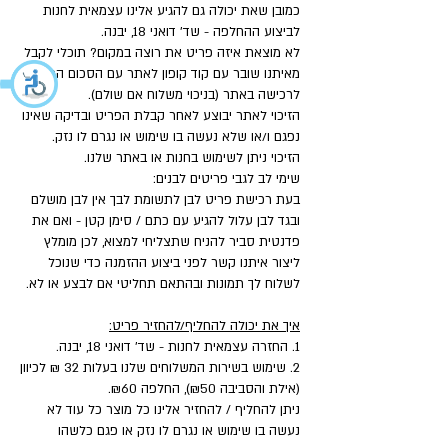
כמובן שאת יכולה גם להגיע אלינו עצמאית לחנות
לביצוע ההחלפה - שד' דואני 18, יבנה.
לא מוצאת איזה פריט את רוצה במקום? תוכלי לקבל
מאיתנו שובר עם קוד קופון לאתר עם הסכום המלא
לרכישה באתר (בניכוי משלוח אם שולם).
הזיכוי לאתר יבוצע לאחר קבלת הפריט ובדיקה שאינו
נפגם ו/או שלא נעשה בו שימוש או נגרם לו נזק.
הזיכוי ניתן לשימוש בחנות או באתר שלנו.
שימי לב לגבי פריטים לבנים:
בעת רכישת פריט לבן לתשומת לבך אין לבן מושלם
ובגד לבן עלול להגיע עם כתם / סימן קטן - ואם את
פדנטית סביר להניח שתצליחי למצוא, לכן מומלץ
ליצור איתנו קשר לפני ביצוע ההזמנה כדי שנוכל
לשלוח לך תמונות ובהתאם תחליטי אם לבצע או לא.
איך את יכולה להחליף/להחזיר פריט:
1. החזרה עצמאית לחנות - שד' דואני 18, יבנה.
2. שימוש בשירות המשלוחים שלנו בעלות 32 ₪ לכיוון
(אילת והסביבה ₪50), החלפה ₪60.
ניתן להחליף / להחזיר אלינו כל מוצר כל עוד לא
נעשה בו שימוש או נגרם לו נזק או פגם כלשהו