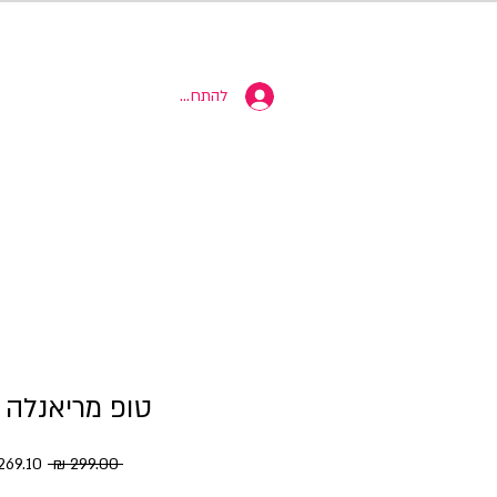
10% הנחה
להתחברות
טופ מריאנלה 
מחיר רגי
 ‏299.00 ‏₪ 