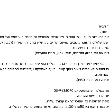
 הבית
זמנה.
שבים וקיבוצים כ- 5 ימים ועד שבוע.
 שכן עלולים להיווצר עיכובים שאינם תלויים בנו אלא בחברת השילוח (למשל י
 שמקורם בחברת השילוח).
לים את יום ביצוע ההזמנה, סופי שבוע, חגים ומועדים)
ת השליחים לאחר מכן בסמוך להגעת השליח הוא יצור איתך קשר טלפוני . טר
השליח לא יצליח ליצור איתך קשר - מועד האספקה יעבור ליום החלוקה הבא 
נה תקין.
פון או בוואטסאפ 08-9438090
ם לפני ביצוע ההזמנה.
מידת הדחיפות כדי שנוכל לתאם עבורך שליח.
 לאזור בתשלום ישירות לשליח.