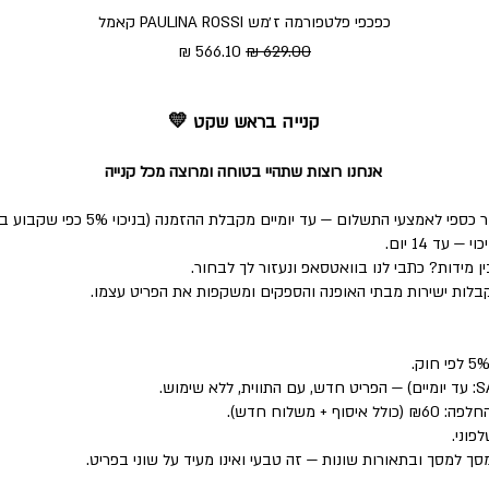
כפכפי פלטפורמה ז׳מש PAULINA ROSSI קאמל
מחיר רגיל
מחיר מבצע
קנייה בראש שקט 💛
אנחנו רוצות שתהיי בטוחה ומרוצה מכל קנייה
י התשלום — עד יומיים מקבלת ההזמנה (בניכוי 5% כפי שקבוע בחוק).
ד 14 יום.
 מידות? כתבי לנו בוואטסאפ ונעזור לך לבחור.
לות ישירות מבתי האופנה והספקים ומשקפות את הפריט עצמו.
פוני.
סך למסך ובתאורות שונות — זה טבעי ואינו מעיד על שוני בפריט.