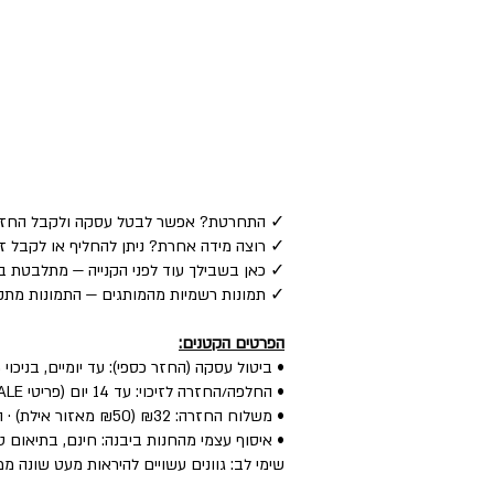
✓ התחרטת? אפשר לבטל עסקה ולקבל החזר כספי לאמצע
✓ רוצה מידה אחרת? ניתן להחליף או לקבל זיכוי — ע
✓ כאן בשבילך עוד לפני הקנייה — מתלבטת בין
✓ תמונות רשמיות מהמותגים — התמונות מתקב
הפרטים הקטנים:
• ביטול עסקה (החזר כספי): עד יומיים, בניכוי 5% לפי חוק.
• החלפה/החזרה לזיכוי: עד 14 יום (פריטי SALE: עד יומיים) — הפריט חדש, עם התווית, ללא שימוש.
• משלוח החזרה: ₪32 (₪50 מאזור אילת) · החלפה: ₪60 (כולל איסוף + משלוח חדש).
• איסוף עצמי מהחנות ביבנה: חינם, בתיאום טל
שימי לב: גוונים עשויים להיראות מעט שונה ממ