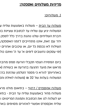
מדיניות משלוחים ואספקה:
1. משלוחים:
משלוח עד הבית
– משלוח באמצעות שליח עד
המשלוח יגיע עם שליח עד לכתובת שציינת בה
חברת השליחים שלנו נוהגת בדרך כלל לספק את המשלוחים עד 3 ימי עסקים, וליישובים, מו
יחד עם זאת, איננו מתחייבים לזמני האספקה,
השילוח לא נכנסת כל יום, או עיכובים אחרים
(ימי עסקים נחשבים לימים א' עד ה' ואינם כול
ביום המסירה הצפוי תקבלי הודעה סמס מחבר
מראש את מועד ההגעה בהודעה או בשיחה (אם 
באחריותך לוודא כי מספר הטלפון שהזנת בהזמ
המשלוח בעלות של 32 ₪ (משלוח לאילת והסביבה בעלות של ₪50).
משלוח אקספרס / דחוף
– בתיאום מולנו מראש בטל
משלוח מהיר באמצעות שליח עד הבית - בתיאו
יש לשלוח לנו את הכתובת ותמונת הפריט/ים ו
שליח אקספרס אפשרי לאזורים מסוימים בארץ, במחיר הנע בין ₪50 ל-₪100 בהתאם