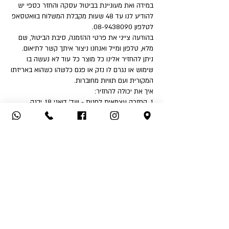
במידה ואת מעוניינת בביטול עסקה והחזר כספי יש
להודיע לנו עד 48 שעות מקבלת המשלוח בוואטסאפ
לטלפון 08-9438090.
בהודעה צייני את פרטי ההזמנה, סיבת הביטול, שם
מלא, טלפון ומייל ואנחנו ניצור איתך קשר לתיאום.
ניתן להחזיר אלינו כל מוצר כל עוד לא נעשה בו
שימוש או נגרם לו נזק או פגם כלשהו כשהוא באריזתו
המקורית ועם תוויות מחוברות.
איך את יכולה להחזיר:
1. החזרה עצמאית לחנות - שד' דואני 18, יבנה.
2. שימוש בשירות המשלוחים שלנו בעלות ₪32 לכיוון
(אילת והסביבה ₪50).
לאחר קבלת הפריט ובדיקה שאינו נפגם או שלא
נעשה בו שימוש - תקבלי החזר כספי לאמצעי תשלום
ממנו בוצעה העסקה.
החזר כספי יבוצע בהתאם לחוק הגנת הצרכן בניכוי
5% או 100 ₪ הזול מבינהם ובניכוי דמי המשלוח אם
שולמו.
אין אפשרות לבצע החזר כספי לאמצעי תשלום שהוא
שונה מאמצעי התשלום בו בוצעה העסקה.
*בכל מקרה דמי המשלוח אינם ניתנים להחזר כספי