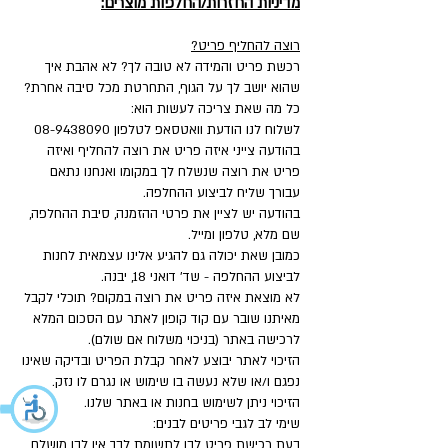
מדיניות החזרות/החלפות מוצרים:
רוצה להחליף פריט?
רכשת פריט והמידה לא טובה לך? לא אהבת איך
שהוא יושב לך על הגוף, התחרטת מכל סיבה אחרת?
כל מה שאת צריכה לעשות הוא:
לשלוח לנו הודעת וואטסאפ לטלפון
08-9438090
בהודעה צייני איזה פריט את רוצה להחליף ואיזה
פריט את רוצה שנשלח לך במקומו ואנחנו נתאם
עבורך שליח לביצוע ההחלפה.
בהודעה יש לציין את פרטי ההזמנה, סיבת ההחלפה,
שם מלא, טלפון ומייל.
כמובן שאת יכולה גם להגיע אלינו עצמאית לחנות
לביצוע ההחלפה - שד' דואני 18, יבנה.
לא מוצאת איזה פריט את רוצה במקום? תוכלי לקבל
מאיתנו שובר עם קוד קופון לאתר עם הסכום המלא
לרכישה באתר (בניכוי משלוח אם שולם).
הזיכוי לאתר יבוצע לאחר קבלת הפריט ובדיקה שאינו
נפגם ו/או שלא נעשה בו שימוש או נגרם לו נזק.
הזיכוי ניתן לשימוש בחנות או באתר שלנו.
שימי לב לגבי פריטים לבנים:
בעת רכישת פריט לבן לתשומת לבך אין לבן מושלם