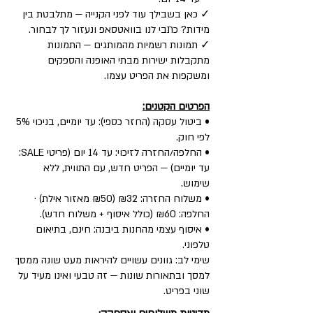
✓ כאן בשבילך עוד לפני הקנייה — מתלבטת בין
מידות? כתבי לנו בוואטסאפ ונעזור לך לבחור.
✓ תמונות רשמיות מהמותגים — התמונות
מתקבלות ישירות מבתי האופנה והספקים
ומשקפות את הפריט עצמו.
הפרטים הקטנים:
• ביטול עסקה (החזר כספי): עד יומיים, בניכוי 5%
לפי חוק.
• החלפה/החזרה לזיכוי: עד 14 יום (פריטי SALE:
עד יומיים) — הפריט חדש, עם התווית, ללא
שימוש.
• משלוח החזרה: ₪32 (₪50 מאזור אילת) ·
החלפה: ₪60 (כולל איסוף + משלוח חדש).
• איסוף עצמי מהחנות ביבנה: חינם, בתיאום
טלפוני.
שימי לב: גוונים עשויים להיראות מעט שונה ממסך
למסך ובתאורות שונות — זה טבעי ואינו מעיד על
שוני בפריט.