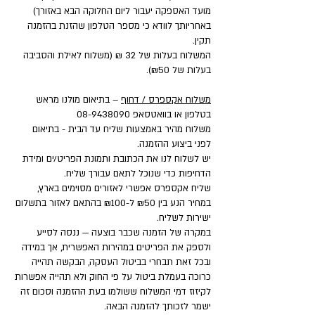
מועד האספקה יעבור ליום החלוקה הבא באזורך)
באחריותך לוודא כי מספר הטלפון שהזנת בהזמנה
תקין.
המשלוח בעלות של 32 ₪ (משלוח לאילת והסביבה
בעלות של ₪50).
משלוח אקספרס / דחוף
– בתיאום מולנו מראש
בטלפון או בוואטסאפ
08-9438090
משלוח מהיר באמצעות שליח עד הבית - בתיאום
לפני ביצוע ההזמנה.
יש לשלוח לנו את הכתובת ותמונת הפריט/ים ומידת
הדחיפות כדי שנוכל לתאם עבורך שליח.
שליח אקספרס אפשרי לאזורים מסוימים בארץ,
במחיר הנע בין ₪50 ל-₪100 בהתאם לאזור בתשלום
ישירות לשליח.
במקרה של הזמנה שכבר בוצעה — ננסה לסייע
ולספק את הפריטים במהירות האפשרית, אך במידה
ובכל זאת תבחרי בביטול העסקה, הבקשה תהייה
כרוכה בעמלת ביטול על פי החוק ולא תהייה אפשרות
לקיזוז דמי המשלוח ששולמו בעת ההזמנה וסכום זה
ישמר לזכותך להזמנה הבאה.