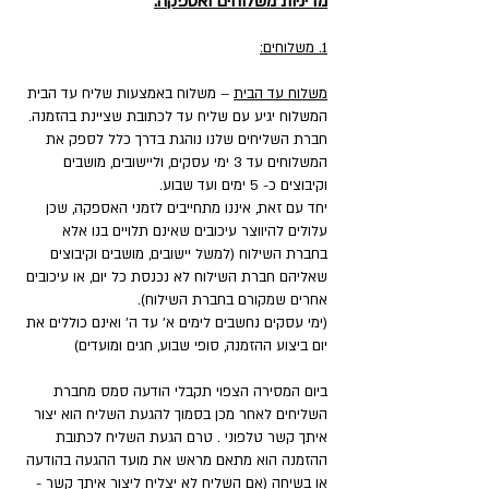
מדיניות משלוחים ואספקה:
1. משלוחים:
משלוח עד הבית
– משלוח באמצעות שליח עד הבית
המשלוח יגיע עם שליח עד לכתובת שציינת בהזמנה.
חברת השליחים שלנו נוהגת בדרך כלל לספק את
המשלוחים עד 3 ימי עסקים, וליישובים, מושבים
וקיבוצים כ- 5 ימים ועד שבוע.
יחד עם זאת, איננו מתחייבים לזמני האספקה, שכן
עלולים להיווצר עיכובים שאינם תלויים בנו אלא
בחברת השילוח (למשל יישובים, מושבים וקיבוצים
שאליהם חברת השילוח לא נכנסת כל יום, או עיכובים
אחרים שמקורם בחברת השילוח).
(ימי עסקים נחשבים לימים א' עד ה' ואינם כוללים את
יום ביצוע ההזמנה, סופי שבוע, חגים ומועדים)
ביום המסירה הצפוי תקבלי הודעה סמס מחברת
השליחים לאחר מכן בסמוך להגעת השליח הוא יצור
איתך קשר טלפוני . טרם הגעת השליח לכתובת
ההזמנה הוא מתאם מראש את מועד ההגעה בהודעה
או בשיחה (אם השליח לא יצליח ליצור איתך קשר -