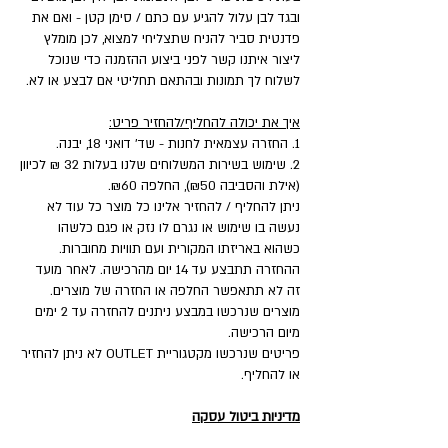
ובגד לבן עלול להגיע עם כתם / סימן קטן - ואם את
פדנטית סביר להניח שתצליחי למצוא, לכן מומלץ
ליצור איתנו קשר לפני ביצוע ההזמנה כדי שנוכל
לשלוח לך תמונות ובהתאם תחליטי אם לבצע או לא.
איך את יכולה להחליף/להחזיר פריט:
1. החזרה עצמאית לחנות - שד' דואני 18, יבנה.
2. שימוש בשירות המשלוחים שלנו בעלות 32 ₪ לכיוון
(אילת והסביבה ₪50), החלפה ₪60.
ניתן להחליף / להחזיר אלינו כל מוצר כל עוד לא
נעשה בו שימוש או נגרם לו נזק או פגם כלשהו
כשהוא באריזתו המקורית ועם תוויות מחוברות.
ההחזרה תתבצע עד 14 יום מהרכישה. לאחר מועד
זה לא תתאפשר החלפה או החזרה של מוצרים.
מוצרים שנרכשו במבצע ניתנים להחזרה עד 2 ימים
מיום הרכישה.
פריטים שנרכשו מקטגוריית OUTLET לא ניתן להחזיר
או להחליף.
מדיניות ביטול עסקה