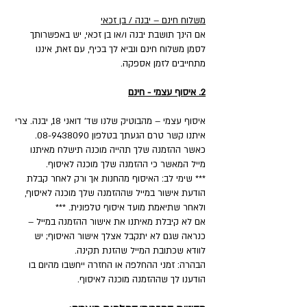
משלוח חינם – יבנה / בן זכאי
אם הינך תושבת יבנה ו/או בן זכאי, יש באפשרותך
לסמן משלוח חינם ונביא לך בכיף, עם זאת, איננו
מתחייבים לזמן אספקה.
2. איסוף עצמי - חינם
איסוף עצמי – מהבוטיק שלנו שד' דואני 18, יבנה. צרי
איתנו קשר טרם הגעתך בטלפון 08-9438090.
כאשר ההזמנה שלך תהייה מוכנה תישלח מאיתנו
מייל המאשר כי ההזמנה שלך מוכנה לאיסוף.
*** שימי לב: האיסוף מהחנות אך ורק לאחר קבלת
הודעת אישור במייל שההזמנה שלך מוכנה לאיסוף,
ולאחר שתיאמת מועד איסוף טלפונית. ***
אם לא קיבלת מאיתנו את אישור ההזמנה במייל –
כנראה שגם לא יתקבל אצלך אישור האיסוף; יש
לוודא שכתובת המייל שהזנת תקינה.
הבהרה: זמני ההחלפה או החזרה ייחשבו מהיום בו
הודענו לך שההזמנה מוכנה לאיסוף.