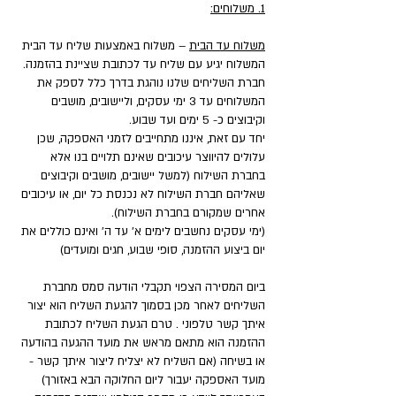
1. משלוחים:
משלוח עד הבית
– משלוח באמצעות שליח עד הבית
המשלוח יגיע עם שליח עד לכתובת שציינת בהזמנה.
חברת השליחים שלנו נוהגת בדרך כלל לספק את
המשלוחים עד 3 ימי עסקים, וליישובים, מושבים
וקיבוצים כ- 5 ימים ועד שבוע.
יחד עם זאת, איננו מתחייבים לזמני האספקה, שכן
עלולים להיווצר עיכובים שאינם תלויים בנו אלא
בחברת השילוח (למשל יישובים, מושבים וקיבוצים
שאליהם חברת השילוח לא נכנסת כל יום, או עיכובים
אחרים שמקורם בחברת השילוח).
(ימי עסקים נחשבים לימים א' עד ה' ואינם כוללים את
יום ביצוע ההזמנה, סופי שבוע, חגים ומועדים)
ביום המסירה הצפוי תקבלי הודעה סמס מחברת
השליחים לאחר מכן בסמוך להגעת השליח הוא יצור
איתך קשר טלפוני . טרם הגעת השליח לכתובת
ההזמנה הוא מתאם מראש את מועד ההגעה בהודעה
או בשיחה (אם השליח לא יצליח ליצור איתך קשר -
מועד האספקה יעבור ליום החלוקה הבא באזורך)