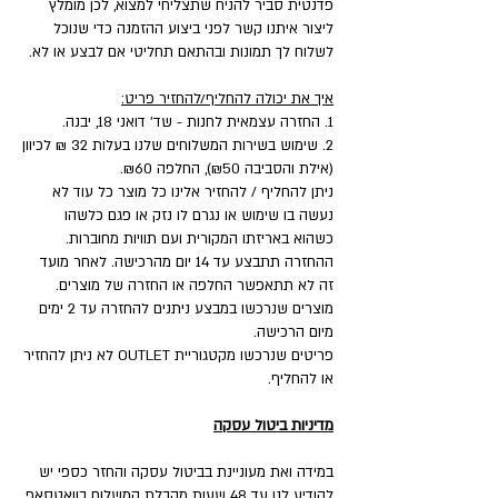
פדנטית סביר להניח שתצליחי למצוא, לכן מומלץ
ליצור איתנו קשר לפני ביצוע ההזמנה כדי שנוכל
לשלוח לך תמונות ובהתאם תחליטי אם לבצע או לא.
איך את יכולה להחליף/להחזיר פריט:
1. החזרה עצמאית לחנות - שד' דואני 18, יבנה.
2. שימוש בשירות המשלוחים שלנו בעלות 32 ₪ לכיוון
(אילת והסביבה ₪50), החלפה ₪60.
ניתן להחליף / להחזיר אלינו כל מוצר כל עוד לא
נעשה בו שימוש או נגרם לו נזק או פגם כלשהו
כשהוא באריזתו המקורית ועם תוויות מחוברות.
ההחזרה תתבצע עד 14 יום מהרכישה. לאחר מועד
זה לא תתאפשר החלפה או החזרה של מוצרים.
מוצרים שנרכשו במבצע ניתנים להחזרה עד 2 ימים
מיום הרכישה.
פריטים שנרכשו מקטגוריית OUTLET לא ניתן להחזיר
או להחליף.
מדיניות ביטול עסקה
במידה ואת מעוניינת בביטול עסקה והחזר כספי יש
להודיע לנו עד 48 שעות מקבלת המשלוח בוואטסאפ