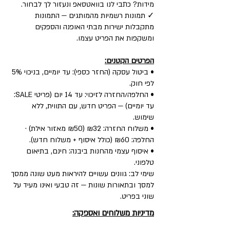
מידות? כתבי לנו בוואטסאפ ונעזור לך לבחור.
✓ תמונות רשמיות מהמותגים — התמונות
מתקבלות ישירות מבתי האופנה והספקים
ומשקפות את הפריט עצמו.
הפרטים הקטנים:
• ביטול עסקה (החזר כספי): עד יומיים, בניכוי 5%
לפי חוק.
• החלפה/החזרה לזיכוי: עד 14 יום (פריטי SALE:
עד יומיים) — הפריט חדש, עם התווית, ללא
שימוש.
• משלוח החזרה: ₪32 (₪50 מאזור אילת) ·
החלפה: ₪60 (כולל איסוף + משלוח חדש).
• איסוף עצמי מהחנות ביבנה: חינם, בתיאום
טלפוני.
שימי לב: גוונים עשויים להיראות מעט שונה ממסך
למסך ובתאורות שונות — זה טבעי ואינו מעיד על
שוני בפריט.
מדיניות משלוחים ואספקה: