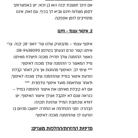
אם הינך תושבת יבנה ו/או בן זכאי, יש באפשרותך
לסמן משלוח חינם ונביא לך בכיף, עם זאת, איננו
מתחייבים לזמן אספקה.
2. איסוף עצמי - חינם
איסוף עצמי – מהבוטיק שלנו שד' דואני 18, יבנה. צרי
איתנו קשר טרם הגעתך בטלפון 08-9438090.
כאשר ההזמנה שלך תהייה מוכנה תישלח מאיתנו
מייל המאשר כי ההזמנה שלך מוכנה לאיסוף.
*** שימי לב: האיסוף מהחנות אך ורק לאחר קבלת
הודעת אישור במייל שההזמנה שלך מוכנה לאיסוף,
ולאחר שתיאמת מועד איסוף טלפונית. ***
אם לא קיבלת מאיתנו את אישור ההזמנה במייל –
כנראה שגם לא יתקבל אצלך אישור האיסוף; יש
לוודא שכתובת המייל שהזנת תקינה.
הבהרה: זמני ההחלפה או החזרה ייחשבו מהיום בו
הודענו לך שההזמנה מוכנה לאיסוף.
מדיניות החזרות/החלפות מוצרים: