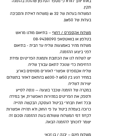
באחריותך לוודא כי מספר הטלפון שהזנת בהזמנה
תקין.
המשלוח בעלות של 32 ₪ (משלוח לאילת והסביבה
בעלות של ₪50).
משלוח אקספרס / דחוף
– בתיאום מולנו מראש
בטלפון או בוואטסאפ
08-9438090
משלוח מהיר באמצעות שליח עד הבית - בתיאום
לפני ביצוע ההזמנה.
יש לשלוח לנו את הכתובת ותמונת הפריט/ים ומידת
הדחיפות כדי שנוכל לתאם עבורך שליח.
שליח אקספרס אפשרי לאזורים מסוימים בארץ,
במחיר הנע בין ₪50 ל-₪100 בהתאם לאזור בתשלום
ישירות לשליח.
במקרה של הזמנה שכבר בוצעה — ננסה לסייע
ולספק את הפריטים במהירות האפשרית, אך במידה
ובכל זאת תבחרי בביטול העסקה, הבקשה תהייה
כרוכה בעמלת ביטול על פי החוק ולא תהייה אפשרות
לקיזוז דמי המשלוח ששולמו בעת ההזמנה וסכום זה
ישמר לזכותך להזמנה הבאה.
משלוח חינם – יבנה / בן זכאי