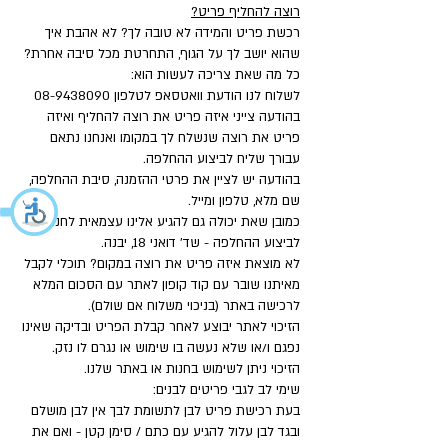
רוצה להחליף פריט?
רכשת פריט והמידה לא טובה לך? לא אהבת איך
שהוא יושב לך על הגוף, התחרטת מכל סיבה אחרת?
כל מה שאת צריכה לעשות הוא:
לשלוח לנו הודעת וואטסאפ לטלפון
08-9438090
בהודעה צייני איזה פריט את רוצה להחליף ואיזה
פריט את רוצה שנשלח לך במקומו ואנחנו נתאם
עבורך שליח לביצוע ההחלפה.
בהודעה יש לציין את פרטי ההזמנה, סיבת ההחלפה,
שם מלא, טלפון ומייל.
כמובן שאת יכולה גם להגיע אלינו עצמאית לחנות
לביצוע ההחלפה - שד' דואני 18, יבנה.
לא מוצאת איזה פריט את רוצה במקום? תוכלי לקבל
מאיתנו שובר עם קוד קופון לאתר עם הסכום המלא
לרכישה באתר (בניכוי משלוח אם שולם).
הזיכוי לאתר יבוצע לאחר קבלת הפריט ובדיקה שאינו
נפגם ו/או שלא נעשה בו שימוש או נגרם לו נזק.
הזיכוי ניתן לשימוש בחנות או באתר שלנו.
שימי לב לגבי פריטים לבנים:
בעת רכישת פריט לבן לתשומת לבך אין לבן מושלם
ובגד לבן עלול להגיע עם כתם / סימן קטן - ואם את