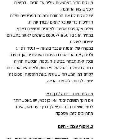
משלוח מהיר באמצעות שליח עד הבית - בתיאום
לפני ביצוע ההזמנה.
יש לשלוח לנו את הכתובת ותמונת הפריט/ים ומידת
הדחיפות כדי שנוכל לתאם עבורך שליח.
שליח אקספרס אפשרי לאזורים מסוימים בארץ,
במחיר הנע בין ₪50 ל-₪100 בהתאם לאזור בתשלום
ישירות לשליח.
במקרה של הזמנה שכבר בוצעה — ננסה לסייע
ולספק את הפריטים במהירות האפשרית, אך במידה
ובכל זאת תבחרי בביטול העסקה, הבקשה תהייה
כרוכה בעמלת ביטול על פי החוק ולא תהייה אפשרות
לקיזוז דמי המשלוח ששולמו בעת ההזמנה וסכום זה
ישמר לזכותך להזמנה הבאה.
משלוח חינם – יבנה / בן זכאי
אם הינך תושבת יבנה ו/או בן זכאי, יש באפשרותך
לסמן משלוח חינם ונביא לך בכיף, עם זאת, איננו
מתחייבים לזמן אספקה.
2. איסוף עצמי - חינם