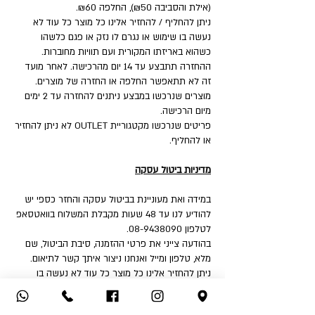
(אילת והסביבה ₪50), החלפה ₪60.
ניתן להחליף / להחזיר אלינו כל מוצר כל עוד לא
נעשה בו שימוש או נגרם לו נזק או פגם כלשהו
כשהוא באריזתו המקורית ועם תוויות מחוברות.
ההחזרה תתבצע עד 14 יום מהרכישה. לאחר מועד
זה לא תתאפשר החלפה או החזרה של מוצרים.
מוצרים שנרכשו במבצע ניתנים להחזרה עד 2 ימים
מיום הרכישה.
פריטים שנרכשו מקטגוריית OUTLET לא ניתן להחזיר
או להחליף.
מדיניות ביטול עסקה
במידה ואת מעוניינת בביטול עסקה והחזר כספי יש
להודיע לנו עד 48 שעות מקבלת המשלוח בוואטסאפ
לטלפון 08-9438090.
בהודעה צייני את פרטי ההזמנה, סיבת הביטול, שם
מלא, טלפון ומייל ואנחנו ניצור איתך קשר לתיאום.
ניתן להחזיר אלינו כל מוצר כל עוד לא נעשה בו
שימוש או נגרם לו נזק או פגם כלשהו כשהוא באריזתו
המקורית ועם תוויות מחוברות.