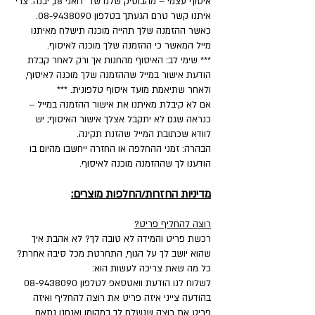
איסוף עצמי – מהבוטיק שלנו שד' דואני 18, יבנה. צרי
איתנו קשר טרם הגעתך בטלפון 08-9438090.
כאשר ההזמנה שלך תהייה מוכנה תישלח מאיתנו
מייל המאשר כי ההזמנה שלך מוכנה לאיסוף.
*** שימי לב: האיסוף מהחנות אך ורק לאחר קבלת
הודעת אישור במייל שההזמנה שלך מוכנה לאיסוף,
ולאחר שתיאמת מועד איסוף טלפונית. ***
אם לא קיבלת מאיתנו את אישור ההזמנה במייל –
כנראה שגם לא יתקבל אצלך אישור האיסוף; יש
לוודא שכתובת המייל שהזנת תקינה.
הבהרה: זמני ההחלפה או החזרה ייחשבו מהיום בו
הודענו לך שההזמנה מוכנה לאיסוף.
מדיניות החזרות/החלפות מוצרים:
רוצה להחליף פריט?
רכשת פריט והמידה לא טובה לך? לא אהבת איך
שהוא יושב לך על הגוף, התחרטת מכל סיבה אחרת?
כל מה שאת צריכה לעשות הוא:
לשלוח לנו הודעת וואטסאפ לטלפון
08-9438090
בהודעה צייני איזה פריט את רוצה להחליף ואיזה
פריט את רוצה שנשלח לך במקומו ואנחנו נתאם