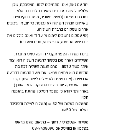
יחד עם זאת, איננו מתחייבים לזמני האספקה, שכן
עלולים להיווצר עיכובים שאינם תלויים בנו אלא
בחברת השילוח (למשל יישובים, מושבים וקיבוצים
שאליהם חברת השילוח לא נכנסת כל יום, או עיכובים
אחרים שמקורם בחברת השילוח).
(ימי עסקים נחשבים לימים א' עד ה' ואינם כוללים את
יום ביצוע ההזמנה, סופי שבוע, חגים ומועדים)
ביום המסירה הצפוי תקבלי הודעה סמס מחברת
השליחים לאחר מכן בסמוך להגעת השליח הוא יצור
איתך קשר טלפוני . טרם הגעת השליח לכתובת
ההזמנה הוא מתאם מראש את מועד ההגעה בהודעה
או בשיחה (אם השליח לא יצליח ליצור איתך קשר -
מועד האספקה יעבור ליום החלוקה הבא באזורך)
באחריותך לוודא כי מספר הטלפון שהזנת בהזמנה
תקין.
המשלוח בעלות של 32 ₪ (משלוח לאילת והסביבה
בעלות של ₪50).
משלוח אקספרס / דחוף
– בתיאום מולנו מראש
בטלפון או בוואטסאפ
08-9438090