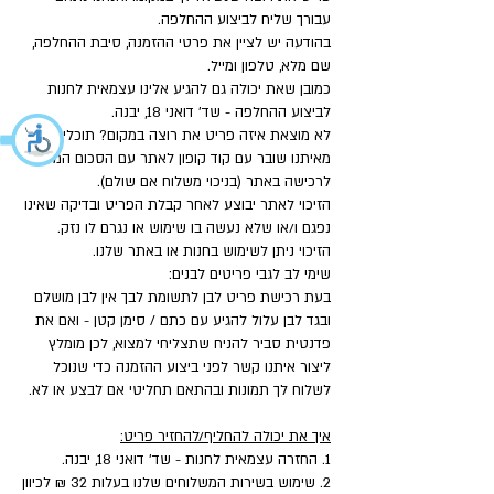
עבורך שליח לביצוע ההחלפה.
בהודעה יש לציין את פרטי ההזמנה, סיבת ההחלפה,
שם מלא, טלפון ומייל.
כמובן שאת יכולה גם להגיע אלינו עצמאית לחנות
לביצוע ההחלפה - שד' דואני 18, יבנה.
לא מוצאת איזה פריט את רוצה במקום? תוכלי לקבל
מאיתנו שובר עם קוד קופון לאתר עם הסכום המלא
לרכישה באתר (בניכוי משלוח אם שולם).
הזיכוי לאתר יבוצע לאחר קבלת הפריט ובדיקה שאינו
נפגם ו/או שלא נעשה בו שימוש או נגרם לו נזק.
הזיכוי ניתן לשימוש בחנות או באתר שלנו.
שימי לב לגבי פריטים לבנים:
בעת רכישת פריט לבן לתשומת לבך אין לבן מושלם
ובגד לבן עלול להגיע עם כתם / סימן קטן - ואם את
פדנטית סביר להניח שתצליחי למצוא, לכן מומלץ
ליצור איתנו קשר לפני ביצוע ההזמנה כדי שנוכל
לשלוח לך תמונות ובהתאם תחליטי אם לבצע או לא.
איך את יכולה להחליף/להחזיר פריט:
1. החזרה עצמאית לחנות - שד' דואני 18, יבנה.
2. שימוש בשירות המשלוחים שלנו בעלות 32 ₪ לכיוון