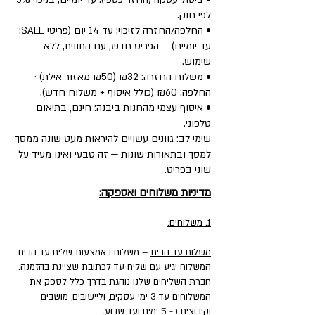
לפי חוק.
• החלפה/החזרה לזיכוי: עד 14 יום (פריטי SALE:
עד יומיים) — הפריט חדש, עם התווית, ללא
שימוש.
• משלוח החזרה: ₪32 (₪50 מאזור אילת) ·
החלפה: ₪60 (כולל איסוף + משלוח חדש).
• איסוף עצמי מהחנות ביבנה: חינם, בתיאום
טלפוני.
שימי לב: גוונים עשויים להיראות מעט שונה ממסך
למסך ובתאורות שונות — זה טבעי ואינו מעיד על
שוני בפריט.
מדיניות משלוחים ואספקה:
1. משלוחים:
משלוח עד הבית
– משלוח באמצעות שליח עד הבית
המשלוח יגיע עם שליח עד לכתובת שציינת בהזמנה.
חברת השליחים שלנו נוהגת בדרך כלל לספק את
המשלוחים עד 3 ימי עסקים, וליישובים, מושבים
וקיבוצים כ- 5 ימים ועד שבוע.