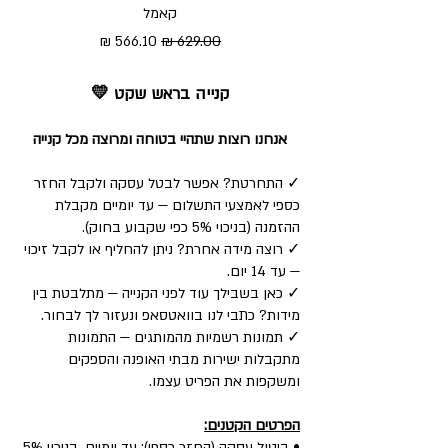
קאמל
מחיר רגיל
מחיר מבצע
קנייה בראש שקט 💛
אנחנו רוצות שתהיי בטוחה ומרוצה מכל קנייה
✓ התחרטת? אפשר לבטל עסקה ולקבל החזר
כספי לאמצעי התשלום — עד יומיים מקבלת
ההזמנה (בניכוי 5% כפי שקבוע בחוק).
✓ רוצה מידה אחרת? ניתן להחליף או לקבל זיכוי
— עד 14 יום.
✓ כאן בשבילך עוד לפני הקנייה — מתלבטת בין
מידות? כתבי לנו בוואטסאפ ונעזור לך לבחור.
✓ תמונות רשמיות מהמותגים — התמונות
מתקבלות ישירות מבתי האופנה והספקים
ומשקפות את הפריט עצמו.
הפרטים הקטנים:
• ביטול עסקה (החזר כספי): עד יומיים, בניכוי 5%