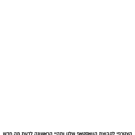
הצטרפי לקבוצת הוואסטאפ שלנו ותהיי הראשונה לדעת מה חדש