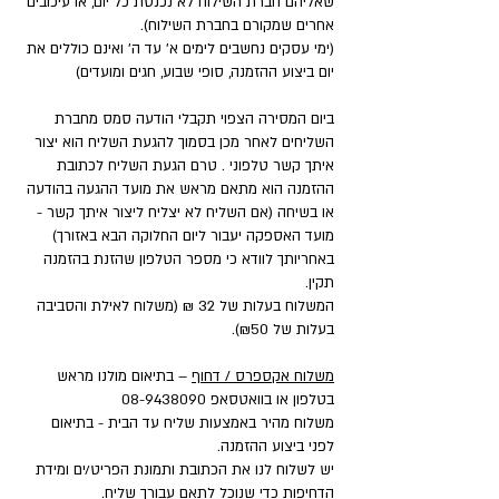
שאליהם חברת השילוח לא נכנסת כל יום, או עיכובים
אחרים שמקורם בחברת השילוח).
(ימי עסקים נחשבים לימים א' עד ה' ואינם כוללים את
יום ביצוע ההזמנה, סופי שבוע, חגים ומועדים)
ביום המסירה הצפוי תקבלי הודעה סמס מחברת
השליחים לאחר מכן בסמוך להגעת השליח הוא יצור
איתך קשר טלפוני . טרם הגעת השליח לכתובת
ההזמנה הוא מתאם מראש את מועד ההגעה בהודעה
או בשיחה (אם השליח לא יצליח ליצור איתך קשר -
מועד האספקה יעבור ליום החלוקה הבא באזורך)
באחריותך לוודא כי מספר הטלפון שהזנת בהזמנה
תקין.
המשלוח בעלות של 32 ₪ (משלוח לאילת והסביבה
בעלות של ₪50).
משלוח אקספרס / דחוף
– בתיאום מולנו מראש
בטלפון או בוואטסאפ
08-9438090
משלוח מהיר באמצעות שליח עד הבית - בתיאום
לפני ביצוע ההזמנה.
יש לשלוח לנו את הכתובת ותמונת הפריט/ים ומידת
הדחיפות כדי שנוכל לתאם עבורך שליח.