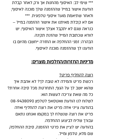
*** שימי לב: האיסוף מהחנות אך ורק לאחר קבלת
הודעת אישור במייל שההזמנה שלך מוכנה לאיסוף,
ולאחר שתיאמת מועד איסוף טלפונית. ***
אם לא קיבלת מאיתנו את אישור ההזמנה במייל –
כנראה שגם לא יתקבל אצלך אישור האיסוף; יש
לוודא שכתובת המייל שהזנת תקינה.
הבהרה: זמני ההחלפה או החזרה ייחשבו מהיום בו
הודענו לך שההזמנה מוכנה לאיסוף.
מדיניות החזרות/החלפות מוצרים:
רוצה להחליף פריט?
רכשת פריט והמידה לא טובה לך? לא אהבת איך
שהוא יושב לך על הגוף, התחרטת מכל סיבה אחרת?
כל מה שאת צריכה לעשות הוא:
לשלוח לנו הודעת וואטסאפ לטלפון
08-9438090
בהודעה צייני איזה פריט את רוצה להחליף ואיזה
פריט את רוצה שנשלח לך במקומו ואנחנו נתאם
עבורך שליח לביצוע ההחלפה.
בהודעה יש לציין את פרטי ההזמנה, סיבת ההחלפה,
שם מלא, טלפון ומייל.