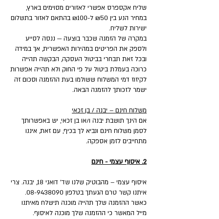
שליח אקספרס אפשרי לאזורים מסוימים בארץ,
במחיר הנע בין ₪50 ל-₪100 בהתאם לאזור בתשלום
ישירות לשליח.
במקרה של הזמנה שכבר בוצעה — ננסה לסייע
ולספק את הפריטים במהירות האפשרית, אך במידה
ובכל זאת תבחרי בביטול העסקה, הבקשה תהייה
כרוכה בעמלת ביטול על פי החוק ולא תהייה אפשרות
לקיזוז דמי המשלוח ששולמו בעת ההזמנה וסכום זה
ישמר לזכותך להזמנה הבאה.
משלוח חינם – יבנה / בן זכאי
אם הינך תושבת יבנה ו/או בן זכאי, יש באפשרותך
לסמן משלוח חינם ונביא לך בכיף, עם זאת, איננו
מתחייבים לזמן אספקה.
2. איסוף עצמי - חינם
איסוף עצמי – מהבוטיק שלנו שד' דואני 18, יבנה. צרי
איתנו קשר טרם הגעתך בטלפון 08-9438090.
כאשר ההזמנה שלך תהייה מוכנה תישלח מאיתנו
מייל המאשר כי ההזמנה שלך מוכנה לאיסוף.