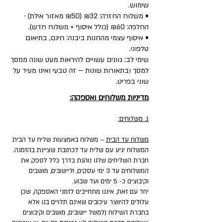
שימוש.
• משלוח החזרה: ₪32 (₪50 מאזור אילת) ·
החלפה: ₪60 (כולל איסוף + משלוח חדש).
• איסוף עצמי מהחנות ביבנה: חינם, בתיאום
טלפוני.
שימי לב: גוונים עשויים להיראות מעט שונה ממסך
למסך ובתאורות שונות — זה טבעי ואינו מעיד על
שוני בפריט.
מדיניות משלוחים ואספקה:
1. משלוחים:
משלוח עד הבית
– משלוח באמצעות שליח עד הבית
המשלוח יגיע עם שליח עד לכתובת שציינת בהזמנה.
חברת השליחים שלנו נוהגת בדרך כלל לספק את
המשלוחים עד 3 ימי עסקים, וליישובים, מושבים
וקיבוצים כ- 5 ימים ועד שבוע.
יחד עם זאת, איננו מתחייבים לזמני האספקה, שכן
עלולים להיווצר עיכובים שאינם תלויים בנו אלא
בחברת השילוח (למשל יישובים, מושבים וקיבוצים