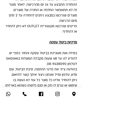
ההחזרה תתבצע עד 14 יום מהרכישה. לאחר מועד
זה לא תתאפשר החלפה או החזרה של מוצרים.
מוצרים שנרכשו במבצע ניתנים להחזרה עד 2 ימים
מיום הרכישה.
פריטים שנרכשו מקטגוריית OUTLET לא ניתן להחזיר
או להחליף.
מדיניות ביטול עסקה
במידה ואת מעוניינת בביטול עסקה והחזר כספי יש
להודיע לנו עד 48 שעות מקבלת המשלוח בוואטסאפ
לטלפון 08-9438090.
בהודעה צייני את פרטי ההזמנה, סיבת הביטול, שם
מלא, טלפון ומייל ואנחנו ניצור איתך קשר לתיאום.
ניתן להחזיר אלינו כל מוצר כל עוד לא נעשה בו
שימוש או נגרם לו נזק או פגם כלשהו כשהוא באריזתו
המקורית ועם תוויות מחוברות.
איך את יכולה להחזיר:
1. החזרה עצמאית לחנות - שד' דואני 18, יבנה.
2. שימוש בשירות המשלוחים שלנו בעלות ₪32 לכיוון
(אילת והסביבה ₪50).