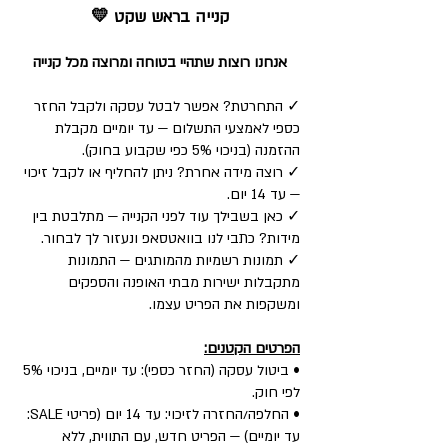
קנייה בראש שקט 💛
אנחנו רוצות שתהיי בטוחה ומרוצה מכל קנייה
✓ התחרטת? אפשר לבטל עסקה ולקבל החזר
כספי לאמצעי התשלום — עד יומיים מקבלת
ההזמנה (בניכוי 5% כפי שקבוע בחוק).
✓ רוצה מידה אחרת? ניתן להחליף או לקבל זיכוי
— עד 14 יום.
✓ כאן בשבילך עוד לפני הקנייה — מתלבטת בין
מידות? כתבי לנו בוואטסאפ ונעזור לך לבחור.
✓ תמונות רשמיות מהמותגים — התמונות
מתקבלות ישירות מבתי האופנה והספקים
ומשקפות את הפריט עצמו.
הפרטים הקטנים:
• ביטול עסקה (החזר כספי): עד יומיים, בניכוי 5%
לפי חוק.
• החלפה/החזרה לזיכוי: עד 14 יום (פריטי SALE:
עד יומיים) — הפריט חדש, עם התווית, ללא