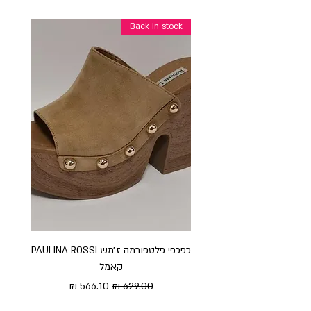
Back in stock
כפכפי פלטפורמה ז׳מש PAULINA ROSSI
כפכ
קאמל
מחיר רגיל
מחיר מבצע