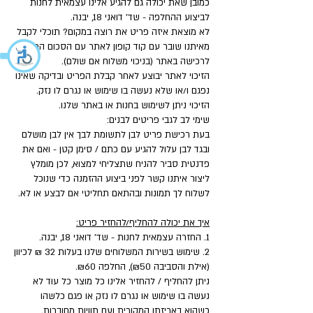
כמובן שאת יכולה גם להגיע אלינו עצמאית לחנות
לביצוע ההחלפה - שד' דואני 18, יבנה.
לא מוצאת איזה פריט את רוצה במקום? תוכלי לקבל
מאיתנו שובר עם קוד קופון לאתר עם הסכום המלא
לרכישה באתר (בניכוי משלוח אם שולם).
הזיכוי לאתר יבוצע לאחר קבלת הפריט ובדיקה שאינו
נפגם ו/או שלא נעשה בו שימוש או נגרם לו נזק.
הזיכוי ניתן לשימוש בחנות או באתר שלנו.
שימי לב לגבי פריטים לבנים:
בעת רכישת פריט לבן לתשומת לבך אין לבן מושלם
ובגד לבן עלול להגיע עם כתם / סימן קטן - ואם את
פדנטית סביר להניח שתצליחי למצוא, לכן מומלץ
ליצור איתנו קשר לפני ביצוע ההזמנה כדי שנוכל
לשלוח לך תמונות ובהתאם תחליטי אם לבצע או לא.
איך את יכולה להחליף/להחזיר פריט:
1. החזרה עצמאית לחנות - שד' דואני 18, יבנה.
2. שימוש בשירות המשלוחים שלנו בעלות 32 ₪ לכיוון
(אילת והסביבה ₪50), החלפה ₪60.
ניתן להחליף / להחזיר אלינו כל מוצר כל עוד לא
נעשה בו שימוש או נגרם לו נזק או פגם כלשהו
כשהוא באריזתו המקורית ועם תוויות מחוברות.