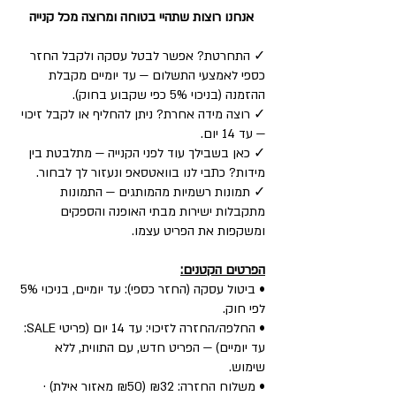
אנחנו רוצות שתהיי בטוחה ומרוצה מכל קנייה
✓ התחרטת? אפשר לבטל עסקה ולקבל החזר
כספי לאמצעי התשלום — עד יומיים מקבלת
ההזמנה (בניכוי 5% כפי שקבוע בחוק).
✓ רוצה מידה אחרת? ניתן להחליף או לקבל זיכוי
— עד 14 יום.
✓ כאן בשבילך עוד לפני הקנייה — מתלבטת בין
מידות? כתבי לנו בוואטסאפ ונעזור לך לבחור.
✓ תמונות רשמיות מהמותגים — התמונות
מתקבלות ישירות מבתי האופנה והספקים
ומשקפות את הפריט עצמו.
הפרטים הקטנים:
• ביטול עסקה (החזר כספי): עד יומיים, בניכוי 5%
לפי חוק.
• החלפה/החזרה לזיכוי: עד 14 יום (פריטי SALE:
עד יומיים) — הפריט חדש, עם התווית, ללא
שימוש.
• משלוח החזרה: ₪32 (₪50 מאזור אילת) ·