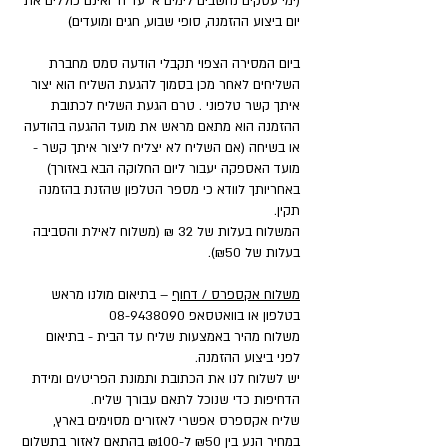
(ימי עסקים נחשבים לימים א' עד ה' ואינם כוללים את
יום ביצוע ההזמנה, סופי שבוע, חגים ומועדים)
ביום המסירה הצפוי תקבלי הודעה סמס מחברת
השליחים לאחר מכן בסמוך להגעת השליח הוא יצור
איתך קשר טלפוני . טרם הגעת השליח לכתובת
ההזמנה הוא מתאם מראש את מועד ההגעה בהודעה
או בשיחה (אם השליח לא יצליח ליצור איתך קשר -
מועד האספקה יעבור ליום החלוקה הבא באזורך)
באחריותך לוודא כי מספר הטלפון שהזנת בהזמנה
תקין.
המשלוח בעלות של 32 ₪ (משלוח לאילת והסביבה
בעלות של ₪50).
משלוח אקספרס / דחוף
– בתיאום מולנו מראש
בטלפון או בוואטסאפ
08-9438090
משלוח מהיר באמצעות שליח עד הבית - בתיאום
לפני ביצוע ההזמנה.
יש לשלוח לנו את הכתובת ותמונת הפריט/ים ומידת
הדחיפות כדי שנוכל לתאם עבורך שליח.
שליח אקספרס אפשרי לאזורים מסוימים בארץ,
במחיר הנע בין ₪50 ל-₪100 בהתאם לאזור בתשלום