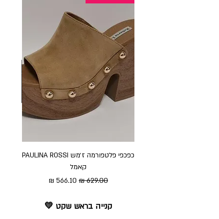
כפכפי פלטפורמה ז׳מש PAULINA ROSSI
כפכ
קאמל
מחיר רגיל
מחיר מבצע
קנייה בראש שקט 💛