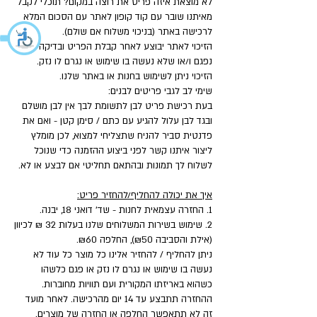
לא מוצאת איזה פריט את רוצה במקום? תוכלי לקבל
מאיתנו שובר עם קוד קופון לאתר עם הסכום המלא
לרכישה באתר (בניכוי משלוח אם שולם).
הזיכוי לאתר יבוצע לאחר קבלת הפריט ובדיקה שאינו
נפגם ו/או שלא נעשה בו שימוש או נגרם לו נזק.
הזיכוי ניתן לשימוש בחנות או באתר שלנו.
שימי לב לגבי פריטים לבנים:
בעת רכישת פריט לבן לתשומת לבך אין לבן מושלם
ובגד לבן עלול להגיע עם כתם / סימן קטן - ואם את
פדנטית סביר להניח שתצליחי למצוא, לכן מומלץ
ליצור איתנו קשר לפני ביצוע ההזמנה כדי שנוכל
לשלוח לך תמונות ובהתאם תחליטי אם לבצע או לא.
איך את יכולה להחליף/להחזיר פריט:
1. החזרה עצמאית לחנות - שד' דואני 18, יבנה.
2. שימוש בשירות המשלוחים שלנו בעלות 32 ₪ לכיוון
(אילת והסביבה ₪50), החלפה ₪60.
ניתן להחליף / להחזיר אלינו כל מוצר כל עוד לא
נעשה בו שימוש או נגרם לו נזק או פגם כלשהו
כשהוא באריזתו המקורית ועם תוויות מחוברות.
ההחזרה תתבצע עד 14 יום מהרכישה. לאחר מועד
זה לא תתאפשר החלפה או החזרה של מוצרים.