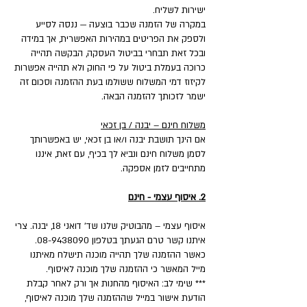
ישירות לשליח.
במקרה של הזמנה שכבר בוצעה — ננסה לסייע
ולספק את הפריטים במהירות האפשרית, אך במידה
ובכל זאת תבחרי בביטול העסקה, הבקשה תהייה
כרוכה בעמלת ביטול על פי החוק ולא תהייה אפשרות
לקיזוז דמי המשלוח ששולמו בעת ההזמנה וסכום זה
ישמר לזכותך להזמנה הבאה.
משלוח חינם – יבנה / בן זכאי
אם הינך תושבת יבנה ו/או בן זכאי, יש באפשרותך
לסמן משלוח חינם ונביא לך בכיף, עם זאת, איננו
מתחייבים לזמן אספקה.
2. איסוף עצמי - חינם
איסוף עצמי – מהבוטיק שלנו שד' דואני 18, יבנה. צרי
איתנו קשר טרם הגעתך בטלפון 08-9438090.
כאשר ההזמנה שלך תהייה מוכנה תישלח מאיתנו
מייל המאשר כי ההזמנה שלך מוכנה לאיסוף.
*** שימי לב: האיסוף מהחנות אך ורק לאחר קבלת
הודעת אישור במייל שההזמנה שלך מוכנה לאיסוף,