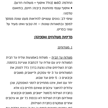
החלפה: ₪60 (כולל איסוף + משלוח חדש).
• איסוף עצמי מהחנות ביבנה: חינם, בתיאום
טלפוני.
שימי לב: גוונים עשויים להיראות מעט שונה ממסך
למסך ובתאורות שונות — זה טבעי ואינו מעיד על
שוני בפריט.
מדיניות משלוחים ואספקה:
1. משלוחים:
משלוח עד הבית
– משלוח באמצעות שליח עד הבית
המשלוח יגיע עם שליח עד לכתובת שציינת בהזמנה.
חברת השליחים שלנו נוהגת בדרך כלל לספק את
המשלוחים עד 3 ימי עסקים, וליישובים, מושבים
וקיבוצים כ- 5 ימים ועד שבוע.
יחד עם זאת, איננו מתחייבים לזמני האספקה, שכן
עלולים להיווצר עיכובים שאינם תלויים בנו אלא
בחברת השילוח (למשל יישובים, מושבים וקיבוצים
שאליהם חברת השילוח לא נכנסת כל יום, או עיכובים
אחרים שמקורם בחברת השילוח).