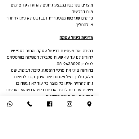
מוצרים שנרכשו במבצע ניתנים להחזרה עד 2 ימים
מיום הרכישה.
פריטים שנרכשו מקטגוריית OUTLET לא ניתן להחזיר
או להחליף.
מדיניות ביטול עסקה
במידה ואת מעוניינת בביטול עסקה והחזר כספי יש
להודיע לנו עד 48 שעות מקבלת המשלוח בוואטסאפ
לטלפון 08-9438090.
בהודעה צייני את פרטי ההזמנה, סיבת הביטול, שם
מלא, טלפון ומייל ואנחנו ניצור איתך קשר לתיאום.
ניתן להחזיר אלינו כל מוצר כל עוד לא נעשה בו
שימוש או נגרם לו נזק או פגם כלשהו כשהוא באריזתו
המקורית ועם תוויות מחוברות.
איך את יכולה להחזיר:
1. החזרה עצמאית לחנות - שד' דואני 18, יבנה.
2. שימוש בשירות המשלוחים שלנו בעלות ₪32 לכיוון
(אילת והסביבה ₪50).
לאחר קבלת הפריט ובדיקה שאינו נפגם או שלא
נעשה בו שימוש - תקבלי החזר כספי לאמצעי תשלום