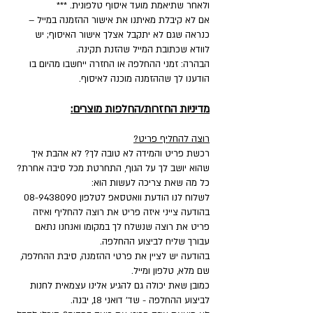
ולאחר שתיאמת מועד איסוף טלפונית. ***
אם לא קיבלת מאיתנו את אישור ההזמנה במייל –
כנראה שגם לא יתקבל אצלך אישור האיסוף; יש
לוודא שכתובת המייל שהזנת תקינה.
הבהרה: זמני ההחלפה או החזרה ייחשבו מהיום בו
הודענו לך שההזמנה מוכנה לאיסוף.
מדיניות החזרות/החלפות מוצרים:
רוצה להחליף פריט?
רכשת פריט והמידה לא טובה לך? לא אהבת איך
שהוא יושב לך על הגוף, התחרטת מכל סיבה אחרת?
כל מה שאת צריכה לעשות הוא:
לשלוח לנו הודעת וואטסאפ לטלפון
08-9438090
בהודעה צייני איזה פריט את רוצה להחליף ואיזה
פריט את רוצה שנשלח לך במקומו ואנחנו נתאם
עבורך שליח לביצוע ההחלפה.
בהודעה יש לציין את פרטי ההזמנה, סיבת ההחלפה,
שם מלא, טלפון ומייל.
כמובן שאת יכולה גם להגיע אלינו עצמאית לחנות
לביצוע ההחלפה - שד' דואני 18, יבנה.