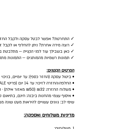
✓ התחרטת? אפשר לבטל עסקה ולקבל החזר כספי לאמצע
✓ רוצה מידה אחרת? ניתן להחליף או לקבל זיכוי — ע
✓ כאן בשבילך עוד לפני הקנייה — מתלבטת בין
✓ תמונות רשמיות מהמותגים — התמונות מתקב
הפרטים הקטנים:
• ביטול עסקה (החזר כספי): עד יומיים, בניכוי 5% לפי חוק.
• החלפה/החזרה לזיכוי: עד 14 יום (פריטי SALE: עד יומיים) — הפריט חדש, עם התווית, ללא שימוש.
• משלוח החזרה: ₪32 (₪50 מאזור אילת) · החלפה: ₪60 (כולל איסוף + משלוח חדש).
• איסוף עצמי מהחנות ביבנה: חינם, בתיאום טל
שימי לב: גוונים עשויים להיראות מעט שונה ממ
מדיניות משלוחים ואספקה:
1. משלוחים: