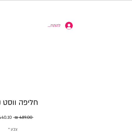
10% הנחה
להתחברות
חליפה ווסט נ
מחיר
 ‏489.00 ‏₪ 
רגיל
צבע
*