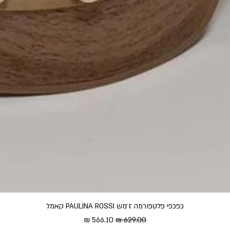
כפכפי פלטפורמה ז׳מש PAULINA ROSSI קאמל
מחיר רגיל
מחיר מבצע