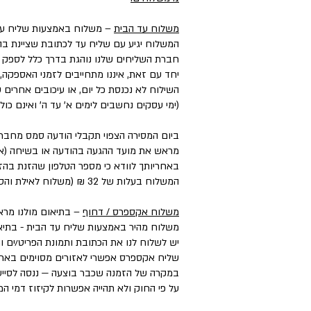
משלוח עד הבית
– משלוח באמצעות שליח עד
המשלוח יגיע עם שליח עד לכתובת שציינת בה
חברת השליחים שלנו נוהגת בדרך כלל לספק את המשלוחים עד 3 ימי עסקים, וליישובים, מו
יחד עם זאת, איננו מתחייבים לזמני האספקה,
השילוח לא נכנסת כל יום, או עיכובים אחרים
(ימי עסקים נחשבים לימים א' עד ה' ואינם כול
ביום המסירה הצפוי תקבלי הודעה סמס מחבר
מראש את מועד ההגעה בהודעה או בשיחה (אם 
באחריותך לוודא כי מספר הטלפון שהזנת בהזמ
המשלוח בעלות של 32 ₪ (משלוח לאילת והסביבה בעלות של ₪50).
משלוח אקספרס / דחוף
– בתיאום מולנו מראש בטל
משלוח מהיר באמצעות שליח עד הבית - בתיאו
יש לשלוח לנו את הכתובת ותמונת הפריט/ים ו
שליח אקספרס אפשרי לאזורים מסוימים בארץ, במחיר הנע בין ₪50 ל-₪100 בהתאם
במקרה של הזמנה שכבר בוצעה — ננסה לסייע
על פי החוק ולא תהייה אפשרות לקיזוז דמי 