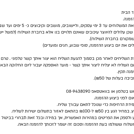
 הבית
זמנה.
שבים וקיבוצים כ- 5 ימים ועד שבוע.
 שכן עלולים להיווצר עיכובים שאינם תלויים בנו אלא בחברת השילוח (למשל י
 שמקורם בחברת השילוח).
לים את יום ביצוע ההזמנה, סופי שבוע, חגים ומועדים)
ת השליחים לאחר מכן בסמוך להגעת השליח הוא יצור איתך קשר טלפוני . טר
השליח לא יצליח ליצור איתך קשר - מועד האספקה יעבור ליום החלוקה הבא 
נה תקין.
פון או בוואטסאפ 08-9438090
ם לפני ביצוע ההזמנה.
מידת הדחיפות כדי שנוכל לתאם עבורך שליח.
 לאזור בתשלום ישירות לשליח.
 ולספק את הפריטים במהירות האפשרית, אך במידה ובכל זאת תבחרי בביטול 
המשלוח ששולמו בעת ההזמנה וסכום זה ישמר לזכותך להזמנה הבאה.