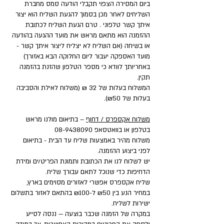
ביום המסירה הצפוי תקבלי הודעה סמס מחברת
השליחים לאחר מכן בסמוך להגעת השליח הוא יצור
איתך קשר טלפוני . טרם הגעת השליח לכתובת
ההזמנה הוא מתאם מראש את מועד ההגעה בהודעה
או בשיחה (אם השליח לא יצליח ליצור איתך קשר -
מועד האספקה יעבור ליום החלוקה הבא באזורך)
באחריותך לוודא כי מספר הטלפון שהזנת בהזמנה
תקין.
המשלוח בעלות של 32 ₪ (משלוח לאילת והסביבה
בעלות של ₪50).
משלוח אקספרס / דחוף
– בתיאום מולנו מראש
בטלפון או בוואטסאפ
08-9438090
משלוח מהיר באמצעות שליח עד הבית - בתיאום
לפני ביצוע ההזמנה.
יש לשלוח לנו את הכתובת ותמונת הפריט/ים ומידת
הדחיפות כדי שנוכל לתאם עבורך שליח.
שליח אקספרס אפשרי לאזורים מסוימים בארץ,
במחיר הנע בין ₪50 ל-₪100 בהתאם לאזור בתשלום
ישירות לשליח.
במקרה של הזמנה שכבר בוצעה — ננסה לסייע