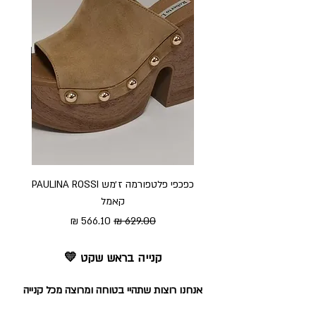
כפכפי פלטפורמה ז׳מש PAULINA ROSSI
כפכ
קאמל
מחיר רגיל
מחיר מבצע
קנייה בראש שקט 💛
אנחנו רוצות שתהיי בטוחה ומרוצה מכל קנייה