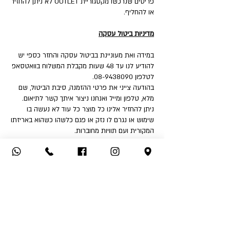
פריטים שנרכשו מקטגוריית OUTLET לא ניתן להחזיר
או להחליף.
מדיניות ביטול עסקה
במידה ואת מעוניינת בביטול עסקה והחזר כספי יש
להודיע לנו עד 48 שעות מקבלת המשלוח בוואטסאפ
לטלפון 08-9438090.
בהודעה צייני את פרטי ההזמנה, סיבת הביטול, שם
מלא, טלפון ומייל ואנחנו ניצור איתך קשר לתיאום.
ניתן להחזיר אלינו כל מוצר כל עוד לא נעשה בו
שימוש או נגרם לו נזק או פגם כלשהו כשהוא באריזתו
המקורית ועם תוויות מחוברות.
איך את יכולה להחזיר:
1. החזרה עצמאית לחנות - שד' דואני 18, יבנה.
2. שימוש בשירות המשלוחים שלנו בעלות ₪32 לכיוון
(אילת והסביבה ₪50).
לאחר קבלת הפריט ובדיקה שאינו נפגם או שלא
נעשה בו שימוש - תקבלי החזר כספי לאמצעי תשלום
ממנו בוצעה העסקה.
החזר כספי יבוצע בהתאם לחוק הגנת הצרכן בניכוי
5% או 100 ₪ הזול מבינהם ובניכוי דמי המשלוח אם