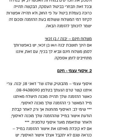
ולספק את הפריטים במהירות האפשרית, אך במידה
ובכל זאת תבחרי בביטול העסקה, הבקשה תהייה
כרוכה בעמלת ביטול על פי החוק ולא תהייה אפשרות
לקיזוז דמי המשלוח ששולמו בעת ההזמנה וסכום זה
ישמר לזכותך להזמנה הבאה.
משלוח חינם – יבנה / בן זכאי
אם הינך תושבת יבנה ו/או בן זכאי, יש באפשרותך
לסמן משלוח חינם ונביא לך בכיף, עם זאת, איננו
מתחייבים לזמן אספקה.
2. איסוף עצמי - חינם
איסוף עצמי – מהבוטיק שלנו שד' דואני 18, יבנה. צרי
איתנו קשר טרם הגעתך בטלפון 08-9438090.
כאשר ההזמנה שלך תהייה מוכנה תישלח מאיתנו
מייל המאשר כי ההזמנה שלך מוכנה לאיסוף.
*** שימי לב: האיסוף מהחנות אך ורק לאחר קבלת
הודעת אישור במייל שההזמנה שלך מוכנה לאיסוף,
ולאחר שתיאמת מועד איסוף טלפונית. ***
אם לא קיבלת מאיתנו את אישור ההזמנה במייל –
כנראה שגם לא יתקבל אצלך אישור האיסוף; יש