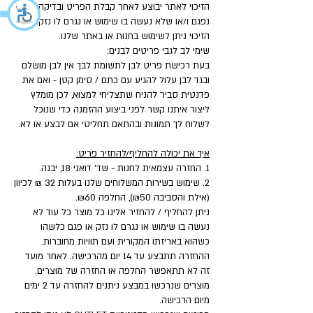
הזיכוי לאתר יבוצע לאחר קבלת הפריט ובדיקה שאינו
נפגם ו/או שלא נעשה בו שימוש או נגרם לו נזק.
הזיכוי ניתן לשימוש בחנות או באתר שלנו.
שימי לב לגבי פריטים לבנים:
בעת רכישת פריט לבן לתשומת לבך אין לבן מושלם
ובגד לבן עלול להגיע עם כתם / סימן קטן - ואם את
פדנטית סביר להניח שתצליחי למצוא, לכן מומלץ
ליצור איתנו קשר לפני ביצוע ההזמנה כדי שנוכל
לשלוח לך תמונות ובהתאם תחליטי אם לבצע או לא.
איך את יכולה להחליף/להחזיר פריט:
1. החזרה עצמאית לחנות - שד' דואני 18, יבנה.
2. שימוש בשירות המשלוחים שלנו בעלות 32 ₪ לכיוון
(אילת והסביבה ₪50), החלפה ₪60.
ניתן להחליף / להחזיר אלינו כל מוצר כל עוד לא
נעשה בו שימוש או נגרם לו נזק או פגם כלשהו
כשהוא באריזתו המקורית ועם תוויות מחוברות.
ההחזרה תתבצע עד 14 יום מהרכישה. לאחר מועד
זה לא תתאפשר החלפה או החזרה של מוצרים.
מוצרים שנרכשו במבצע ניתנים להחזרה עד 2 ימים
מיום הרכישה.