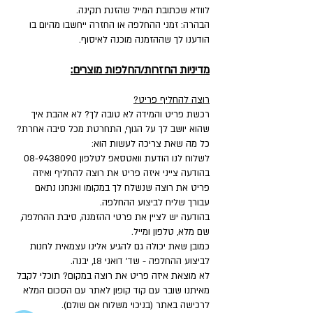
לוודא שכתובת המייל שהזנת תקינה.
הבהרה: זמני ההחלפה או החזרה ייחשבו מהיום בו
הודענו לך שההזמנה מוכנה לאיסוף.
מדיניות החזרות/החלפות מוצרים:
רוצה להחליף פריט?
רכשת פריט והמידה לא טובה לך? לא אהבת איך
שהוא יושב לך על הגוף, התחרטת מכל סיבה אחרת?
כל מה שאת צריכה לעשות הוא:
לשלוח לנו הודעת וואטסאפ לטלפון
08-9438090
בהודעה צייני איזה פריט את רוצה להחליף ואיזה
פריט את רוצה שנשלח לך במקומו ואנחנו נתאם
עבורך שליח לביצוע ההחלפה.
בהודעה יש לציין את פרטי ההזמנה, סיבת ההחלפה,
שם מלא, טלפון ומייל.
כמובן שאת יכולה גם להגיע אלינו עצמאית לחנות
לביצוע ההחלפה - שד' דואני 18, יבנה.
לא מוצאת איזה פריט את רוצה במקום? תוכלי לקבל
מאיתנו שובר עם קוד קופון לאתר עם הסכום המלא
לרכישה באתר (בניכוי משלוח אם שולם).