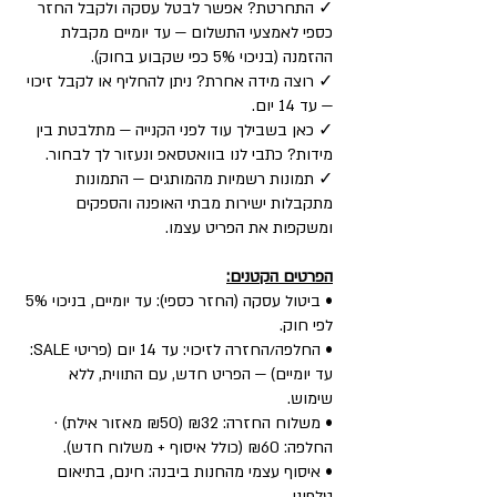
✓ התחרטת? אפשר לבטל עסקה ולקבל החזר
כספי לאמצעי התשלום — עד יומיים מקבלת
ההזמנה (בניכוי 5% כפי שקבוע בחוק).
✓ רוצה מידה אחרת? ניתן להחליף או לקבל זיכוי
— עד 14 יום.
✓ כאן בשבילך עוד לפני הקנייה — מתלבטת בין
מידות? כתבי לנו בוואטסאפ ונעזור לך לבחור.
✓ תמונות רשמיות מהמותגים — התמונות
מתקבלות ישירות מבתי האופנה והספקים
ומשקפות את הפריט עצמו.
הפרטים הקטנים:
• ביטול עסקה (החזר כספי): עד יומיים, בניכוי 5%
לפי חוק.
• החלפה/החזרה לזיכוי: עד 14 יום (פריטי SALE:
עד יומיים) — הפריט חדש, עם התווית, ללא
שימוש.
• משלוח החזרה: ₪32 (₪50 מאזור אילת) ·
החלפה: ₪60 (כולל איסוף + משלוח חדש).
• איסוף עצמי מהחנות ביבנה: חינם, בתיאום
טלפוני.