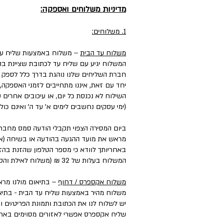
מדיניות משלוחים ואספקה:
1. משלוחים:
משלוח עד הבית
– משלוח באמצעות שליח עד
המשלוח יגיע עם שליח עד לכתובת שציינת בה
חברת השליחים שלנו נוהגת בדרך כלל לספק את המשלוחים עד 3 ימי עסקים, וליישובים, מו
יחד עם זאת, איננו מתחייבים לזמני האספקה,
השילוח לא נכנסת כל יום, או עיכובים אחרים
(ימי עסקים נחשבים לימים א' עד ה' ואינם כול
ביום המסירה הצפוי תקבלי הודעה סמס מחבר
מראש את מועד ההגעה בהודעה או בשיחה (אם 
באחריותך לוודא כי מספר הטלפון שהזנת בהזמ
המשלוח בעלות של 32 ₪ (משלוח לאילת והסביבה בעלות של ₪50).
משלוח אקספרס / דחוף
– בתיאום מולנו מראש בטל
משלוח מהיר באמצעות שליח עד הבית - בתיאו
יש לשלוח לנו את הכתובת ותמונת הפריט/ים ו
שליח אקספרס אפשרי לאזורים מסוימים בארץ, במחיר הנע בין ₪50 ל-₪100 בהתאם