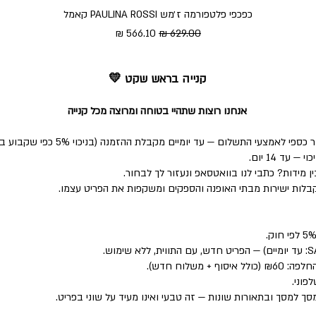
כפכפי פלטפורמה ז׳מש PAULINA ROSSI קאמל
מחיר רגיל
מחיר מבצע
קנייה בראש שקט 💛
אנחנו רוצות שתהיי בטוחה ומרוצה מכל קנייה
י התשלום — עד יומיים מקבלת ההזמנה (בניכוי 5% כפי שקבוע בחוק).
ד 14 יום.
 מידות? כתבי לנו בוואטסאפ ונעזור לך לבחור.
לות ישירות מבתי האופנה והספקים ומשקפות את הפריט עצמו.
פוני.
סך למסך ובתאורות שונות — זה טבעי ואינו מעיד על שוני בפריט.