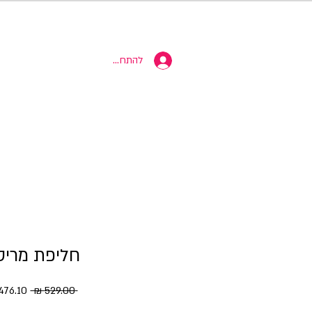
10% הנחה
להתחברות
חליפת מריס
מחיר רגי
 ‏529.00 ‏₪ 