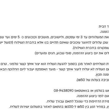
 הבית
זמנה.
שבים וקיבוצים כ- 5 ימים ועד שבוע.
 שכן עלולים להיווצר עיכובים שאינם תלויים בנו אלא בחברת השילוח (למשל י
 שמקורם בחברת השילוח).
לים את יום ביצוע ההזמנה, סופי שבוע, חגים ומועדים)
ת השליחים לאחר מכן בסמוך להגעת השליח הוא יצור איתך קשר טלפוני . טר
השליח לא יצליח ליצור איתך קשר - מועד האספקה יעבור ליום החלוקה הבא 
נה תקין.
פון או בוואטסאפ 08-9438090
ם לפני ביצוע ההזמנה.
מידת הדחיפות כדי שנוכל לתאם עבורך שליח.
 לאזור בתשלום ישירות לשליח.