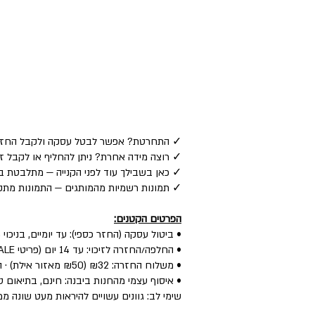
✓ התחרטת? אפשר לבטל עסקה ולקבל החזר כספי לאמצע
✓ רוצה מידה אחרת? ניתן להחליף או לקבל זיכוי — ע
✓ כאן בשבילך עוד לפני הקנייה — מתלבטת בין
✓ תמונות רשמיות מהמותגים — התמונות מתקב
הפרטים הקטנים:
• ביטול עסקה (החזר כספי): עד יומיים, בניכוי 5% לפי חוק.
• החלפה/החזרה לזיכוי: עד 14 יום (פריטי SALE: עד יומיים) — הפריט חדש, עם התווית, ללא שימוש.
• משלוח החזרה: ₪32 (₪50 מאזור אילת) · החלפה: ₪60 (כולל איסוף + משלוח חדש).
• איסוף עצמי מהחנות ביבנה: חינם, בתיאום טל
שימי לב: גוונים עשויים להיראות מעט שונה ממ