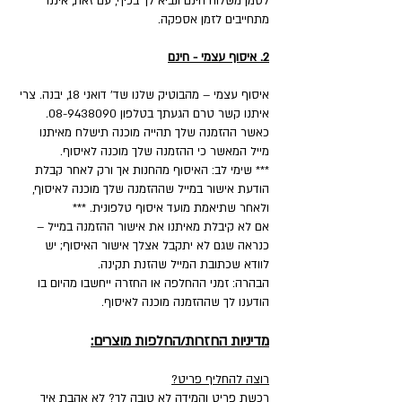
לסמן משלוח חינם ונביא לך בכיף, עם זאת, איננו
מתחייבים לזמן אספקה.
2. איסוף עצמי - חינם
איסוף עצמי – מהבוטיק שלנו שד' דואני 18, יבנה. צרי
איתנו קשר טרם הגעתך בטלפון 08-9438090.
כאשר ההזמנה שלך תהייה מוכנה תישלח מאיתנו
מייל המאשר כי ההזמנה שלך מוכנה לאיסוף.
*** שימי לב: האיסוף מהחנות אך ורק לאחר קבלת
הודעת אישור במייל שההזמנה שלך מוכנה לאיסוף,
ולאחר שתיאמת מועד איסוף טלפונית. ***
אם לא קיבלת מאיתנו את אישור ההזמנה במייל –
כנראה שגם לא יתקבל אצלך אישור האיסוף; יש
לוודא שכתובת המייל שהזנת תקינה.
הבהרה: זמני ההחלפה או החזרה ייחשבו מהיום בו
הודענו לך שההזמנה מוכנה לאיסוף.
מדיניות החזרות/החלפות מוצרים:
רוצה להחליף פריט?
רכשת פריט והמידה לא טובה לך? לא אהבת איך