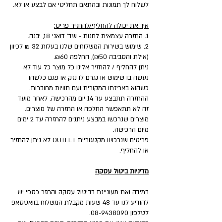
לשלוח לך תמונות ובהתאם תחליטי אם לבצע או לא.
איך את יכולה להחליף/להחזיר פריט:
1. החזרה עצמאית לחנות - שד' דואני 18, יבנה.
2. שימוש בשירות המשלוחים שלנו בעלות 32 ₪ לכיוון
(אילת והסביבה ₪50), החלפה ₪60.
ניתן להחליף / להחזיר אלינו כל מוצר כל עוד לא
נעשה בו שימוש או נגרם לו נזק או פגם כלשהו
כשהוא באריזתו המקורית ועם תוויות מחוברות.
ההחזרה תתבצע עד 14 יום מהרכישה. לאחר מועד
זה לא תתאפשר החלפה או החזרה של מוצרים.
מוצרים שנרכשו במבצע ניתנים להחזרה עד 2 ימים
מיום הרכישה.
פריטים שנרכשו מקטגוריית OUTLET לא ניתן להחזיר
או להחליף.
מדיניות ביטול עסקה
במידה ואת מעוניינת בביטול עסקה והחזר כספי יש
להודיע לנו עד 48 שעות מקבלת המשלוח בוואטסאפ
לטלפון 08-9438090.