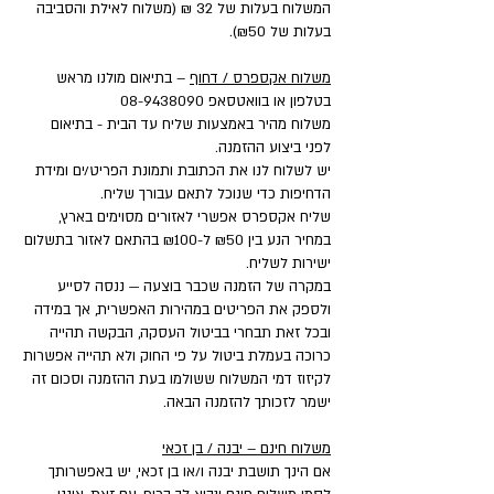
המשלוח בעלות של 32 ₪ (משלוח לאילת והסביבה
בעלות של ₪50).
משלוח אקספרס / דחוף
– בתיאום מולנו מראש
בטלפון או בוואטסאפ
08-9438090
משלוח מהיר באמצעות שליח עד הבית - בתיאום
לפני ביצוע ההזמנה.
יש לשלוח לנו את הכתובת ותמונת הפריט/ים ומידת
הדחיפות כדי שנוכל לתאם עבורך שליח.
שליח אקספרס אפשרי לאזורים מסוימים בארץ,
במחיר הנע בין ₪50 ל-₪100 בהתאם לאזור בתשלום
ישירות לשליח.
במקרה של הזמנה שכבר בוצעה — ננסה לסייע
ולספק את הפריטים במהירות האפשרית, אך במידה
ובכל זאת תבחרי בביטול העסקה, הבקשה תהייה
כרוכה בעמלת ביטול על פי החוק ולא תהייה אפשרות
לקיזוז דמי המשלוח ששולמו בעת ההזמנה וסכום זה
ישמר לזכותך להזמנה הבאה.
משלוח חינם – יבנה / בן זכאי
אם הינך תושבת יבנה ו/או בן זכאי, יש באפשרותך