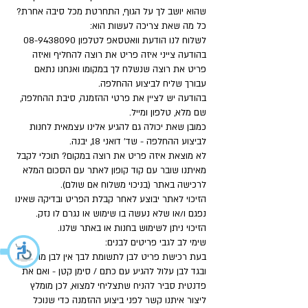
שהוא יושב לך על הגוף, התחרטת מכל סיבה אחרת?
כל מה שאת צריכה לעשות הוא:
לשלוח לנו הודעת וואטסאפ לטלפון
08-9438090
בהודעה צייני איזה פריט את רוצה להחליף ואיזה
פריט את רוצה שנשלח לך במקומו ואנחנו נתאם
עבורך שליח לביצוע ההחלפה.
בהודעה יש לציין את פרטי ההזמנה, סיבת ההחלפה,
שם מלא, טלפון ומייל.
כמובן שאת יכולה גם להגיע אלינו עצמאית לחנות
לביצוע ההחלפה - שד' דואני 18, יבנה.
לא מוצאת איזה פריט את רוצה במקום? תוכלי לקבל
מאיתנו שובר עם קוד קופון לאתר עם הסכום המלא
לרכישה באתר (בניכוי משלוח אם שולם).
הזיכוי לאתר יבוצע לאחר קבלת הפריט ובדיקה שאינו
נפגם ו/או שלא נעשה בו שימוש או נגרם לו נזק.
הזיכוי ניתן לשימוש בחנות או באתר שלנו.
שימי לב לגבי פריטים לבנים:
בעת רכישת פריט לבן לתשומת לבך אין לבן מושלם
ובגד לבן עלול להגיע עם כתם / סימן קטן - ואם את
פדנטית סביר להניח שתצליחי למצוא, לכן מומלץ
ליצור איתנו קשר לפני ביצוע ההזמנה כדי שנוכל