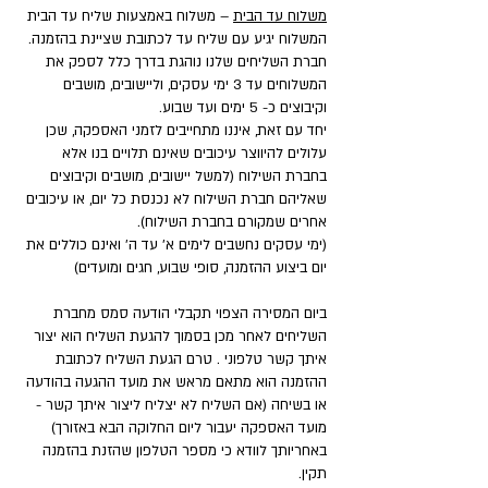
משלוח עד הבית
– משלוח באמצעות שליח עד הבית
המשלוח יגיע עם שליח עד לכתובת שציינת בהזמנה.
חברת השליחים שלנו נוהגת בדרך כלל לספק את
המשלוחים עד 3 ימי עסקים, וליישובים, מושבים
וקיבוצים כ- 5 ימים ועד שבוע.
יחד עם זאת, איננו מתחייבים לזמני האספקה, שכן
עלולים להיווצר עיכובים שאינם תלויים בנו אלא
בחברת השילוח (למשל יישובים, מושבים וקיבוצים
שאליהם חברת השילוח לא נכנסת כל יום, או עיכובים
אחרים שמקורם בחברת השילוח).
(ימי עסקים נחשבים לימים א' עד ה' ואינם כוללים את
יום ביצוע ההזמנה, סופי שבוע, חגים ומועדים)
ביום המסירה הצפוי תקבלי הודעה סמס מחברת
השליחים לאחר מכן בסמוך להגעת השליח הוא יצור
איתך קשר טלפוני . טרם הגעת השליח לכתובת
ההזמנה הוא מתאם מראש את מועד ההגעה בהודעה
או בשיחה (אם השליח לא יצליח ליצור איתך קשר -
מועד האספקה יעבור ליום החלוקה הבא באזורך)
באחריותך לוודא כי מספר הטלפון שהזנת בהזמנה
תקין.