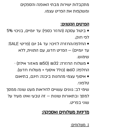
מתקבלות ישירות מבתי האופנה והספקים
ומשקפות את הפריט עצמו.
הפרטים הקטנים:
• ביטול עסקה (החזר כספי): עד יומיים, בניכוי 5%
לפי חוק.
• החלפה/החזרה לזיכוי: עד 14 יום (פריטי SALE:
עד יומיים) — הפריט חדש, עם התווית, ללא
שימוש.
• משלוח החזרה: ₪32 (₪50 מאזור אילת) ·
החלפה: ₪60 (כולל איסוף + משלוח חדש).
• איסוף עצמי מהחנות ביבנה: חינם, בתיאום
טלפוני.
שימי לב: גוונים עשויים להיראות מעט שונה ממסך
למסך ובתאורות שונות — זה טבעי ואינו מעיד על
שוני בפריט.
מדיניות משלוחים ואספקה:
1. משלוחים: