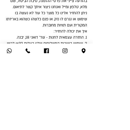
בהודעה צייני את פרטי ההזמנה, סיבת הביטול, שם
מלא, טלפון ומייל ואנחנו ניצור איתך קשר לתיאום.
ניתן להחזיר אלינו כל מוצר כל עוד לא נעשה בו
שימוש או נגרם לו נזק או פגם כלשהו כשהוא באריזתו
המקורית ועם תוויות מחוברות.
איך את יכולה להחזיר:
1. החזרה עצמאית לחנות - שד' דואני 18, יבנה.
2. שימוש בשירות המשלוחים שלנו בעלות ₪32 לכיוון
(אילת והסביבה ₪50).
לאחר קבלת הפריט ובדיקה שאינו נפגם או שלא
נעשה בו שימוש - תקבלי החזר כספי לאמצעי תשלום
ממנו בוצעה העסקה.
החזר כספי יבוצע בהתאם לחוק הגנת הצרכן בניכוי
5% או 100 ₪ הזול מבינהם ובניכוי דמי המשלוח אם
שולמו.
אין אפשרות לבצע החזר כספי לאמצעי תשלום שהוא
שונה מאמצעי התשלום בו בוצעה העסקה.
*בכל מקרה דמי המשלוח אינם ניתנים להחזר כספי
*ברכה שומרת לעצמה את הזכות לשנות את התקנון
ללא התראה מוקדמת ובכל עת.
בכל שאלה אנחנו כאן בשבילך 08-9438090