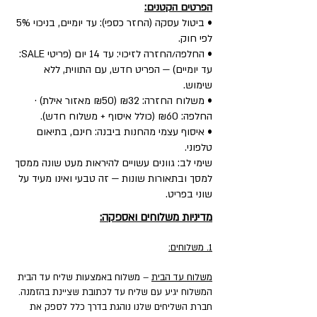
הפרטים הקטנים:
• ביטול עסקה (החזר כספי): עד יומיים, בניכוי 5%
לפי חוק.
• החלפה/החזרה לזיכוי: עד 14 יום (פריטי SALE:
עד יומיים) — הפריט חדש, עם התווית, ללא
שימוש.
• משלוח החזרה: ₪32 (₪50 מאזור אילת) ·
החלפה: ₪60 (כולל איסוף + משלוח חדש).
• איסוף עצמי מהחנות ביבנה: חינם, בתיאום
טלפוני.
שימי לב: גוונים עשויים להיראות מעט שונה ממסך
למסך ובתאורות שונות — זה טבעי ואינו מעיד על
שוני בפריט.
מדיניות משלוחים ואספקה:
1. משלוחים:
משלוח עד הבית
– משלוח באמצעות שליח עד הבית
המשלוח יגיע עם שליח עד לכתובת שציינת בהזמנה.
חברת השליחים שלנו נוהגת בדרך כלל לספק את