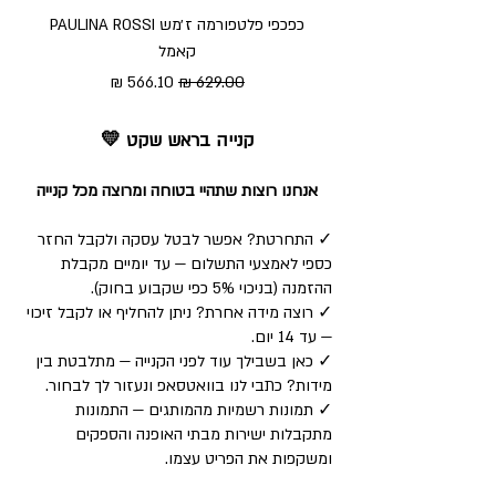
כפכפי פלטפורמה ז׳מש PAULINA ROSSI
כפכ
קאמל
מחיר רגיל
מחיר מבצע
קנייה בראש שקט 💛
אנחנו רוצות שתהיי בטוחה ומרוצה מכל קנייה
✓ התחרטת? אפשר לבטל עסקה ולקבל החזר
כספי לאמצעי התשלום — עד יומיים מקבלת
ההזמנה (בניכוי 5% כפי שקבוע בחוק).
✓ רוצה מידה אחרת? ניתן להחליף או לקבל זיכוי
— עד 14 יום.
✓ כאן בשבילך עוד לפני הקנייה — מתלבטת בין
מידות? כתבי לנו בוואטסאפ ונעזור לך לבחור.
✓ תמונות רשמיות מהמותגים — התמונות
מתקבלות ישירות מבתי האופנה והספקים
ומשקפות את הפריט עצמו.