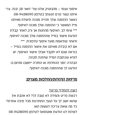
איסוף עצמי – מהבוטיק שלנו שד' דואני 18, יבנה. צרי
איתנו קשר טרם הגעתך בטלפון 08-9438090.
כאשר ההזמנה שלך תהייה מוכנה תישלח מאיתנו
מייל המאשר כי ההזמנה שלך מוכנה לאיסוף.
*** שימי לב: האיסוף מהחנות אך ורק לאחר קבלת
הודעת אישור במייל שההזמנה שלך מוכנה לאיסוף,
ולאחר שתיאמת מועד איסוף טלפונית. ***
אם לא קיבלת מאיתנו את אישור ההזמנה במייל –
כנראה שגם לא יתקבל אצלך אישור האיסוף; יש
לוודא שכתובת המייל שהזנת תקינה.
הבהרה: זמני ההחלפה או החזרה ייחשבו מהיום בו
הודענו לך שההזמנה מוכנה לאיסוף.
מדיניות החזרות/החלפות מוצרים:
רוצה להחליף פריט?
רכשת פריט והמידה לא טובה לך? לא אהבת איך
שהוא יושב לך על הגוף, התחרטת מכל סיבה אחרת?
כל מה שאת צריכה לעשות הוא:
לשלוח לנו הודעת וואטסאפ לטלפון
08-9438090