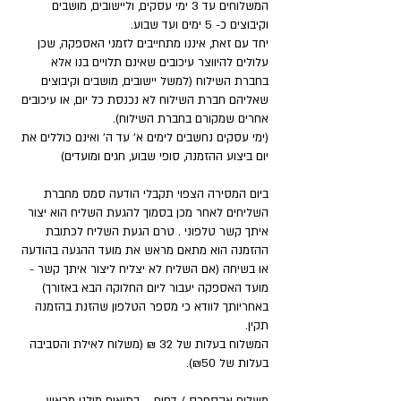
המשלוחים עד 3 ימי עסקים, וליישובים, מושבים
וקיבוצים כ- 5 ימים ועד שבוע.
יחד עם זאת, איננו מתחייבים לזמני האספקה, שכן
עלולים להיווצר עיכובים שאינם תלויים בנו אלא
בחברת השילוח (למשל יישובים, מושבים וקיבוצים
שאליהם חברת השילוח לא נכנסת כל יום, או עיכובים
אחרים שמקורם בחברת השילוח).
(ימי עסקים נחשבים לימים א' עד ה' ואינם כוללים את
יום ביצוע ההזמנה, סופי שבוע, חגים ומועדים)
ביום המסירה הצפוי תקבלי הודעה סמס מחברת
השליחים לאחר מכן בסמוך להגעת השליח הוא יצור
איתך קשר טלפוני . טרם הגעת השליח לכתובת
ההזמנה הוא מתאם מראש את מועד ההגעה בהודעה
או בשיחה (אם השליח לא יצליח ליצור איתך קשר -
מועד האספקה יעבור ליום החלוקה הבא באזורך)
באחריותך לוודא כי מספר הטלפון שהזנת בהזמנה
תקין.
המשלוח בעלות של 32 ₪ (משלוח לאילת והסביבה
בעלות של ₪50).