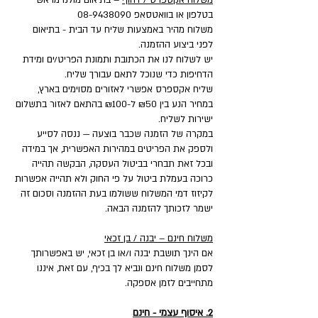
משלוח אקספרס / דחוף
– בתיאום מולנו מראש
בטלפון או בוואטסאפ
08-9438090
משלוח מהיר באמצעות שליח עד הבית - בתיאום
לפני ביצוע ההזמנה.
יש לשלוח לנו את הכתובת ותמונת הפריט/ים ומידת
הדחיפות כדי שנוכל לתאם עבורך שליח.
שליח אקספרס אפשרי לאזורים מסוימים בארץ,
במחיר הנע בין ₪50 ל-₪100 בהתאם לאזור בתשלום
ישירות לשליח.
במקרה של הזמנה שכבר בוצעה — ננסה לסייע
ולספק את הפריטים במהירות האפשרית, אך במידה
ובכל זאת תבחרי בביטול העסקה, הבקשה תהייה
כרוכה בעמלת ביטול על פי החוק ולא תהייה אפשרות
לקיזוז דמי המשלוח ששולמו בעת ההזמנה וסכום זה
ישמר לזכותך להזמנה הבאה.
משלוח חינם – יבנה / בן זכאי
אם הינך תושבת יבנה ו/או בן זכאי, יש באפשרותך
לסמן משלוח חינם ונביא לך בכיף, עם זאת, איננו
מתחייבים לזמן אספקה.
2. איסוף עצמי - חינם