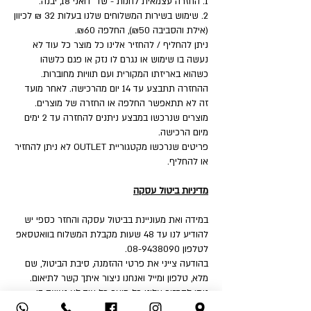
1. החזרה עצמאית לחנות - שד' דואני 18, יבנה.
2. שימוש בשירות המשלוחים שלנו בעלות 32 ₪ לכיוון
(אילת והסביבה ₪50), החלפה ₪60.
ניתן להחליף / להחזיר אלינו כל מוצר כל עוד לא
נעשה בו שימוש או נגרם לו נזק או פגם כלשהו
כשהוא באריזתו המקורית ועם תוויות מחוברות.
ההחזרה תתבצע עד 14 יום מהרכישה. לאחר מועד
זה לא תתאפשר החלפה או החזרה של מוצרים.
מוצרים שנרכשו במבצע ניתנים להחזרה עד 2 ימים
מיום הרכישה.
פריטים שנרכשו מקטגוריית OUTLET לא ניתן להחזיר
או להחליף.
מדיניות ביטול עסקה
במידה ואת מעוניינת בביטול עסקה והחזר כספי יש
להודיע לנו עד 48 שעות מקבלת המשלוח בוואטסאפ
לטלפון 08-9438090.
בהודעה צייני את פרטי ההזמנה, סיבת הביטול, שם
מלא, טלפון ומייל ואנחנו ניצור איתך קשר לתיאום.
ניתן להחזיר אלינו כל מוצר כל עוד לא נעשה בו
שימוש או נגרם לו נזק או פגם כלשהו כשהוא באריזתו