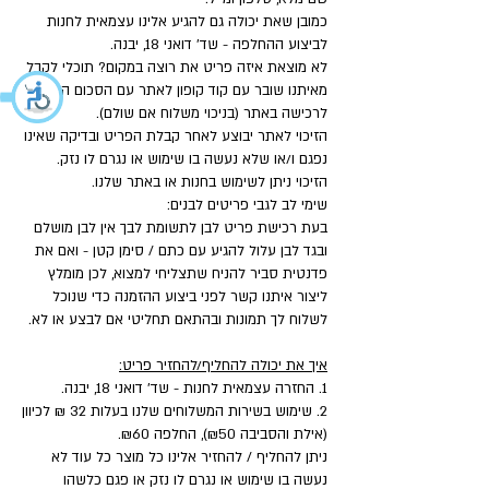
כמובן שאת יכולה גם להגיע אלינו עצמאית לחנות
לביצוע ההחלפה - שד' דואני 18, יבנה.
לא מוצאת איזה פריט את רוצה במקום? תוכלי לקבל
מאיתנו שובר עם קוד קופון לאתר עם הסכום המלא
לרכישה באתר (בניכוי משלוח אם שולם).
הזיכוי לאתר יבוצע לאחר קבלת הפריט ובדיקה שאינו
נפגם ו/או שלא נעשה בו שימוש או נגרם לו נזק.
הזיכוי ניתן לשימוש בחנות או באתר שלנו.
שימי לב לגבי פריטים לבנים:
בעת רכישת פריט לבן לתשומת לבך אין לבן מושלם
ובגד לבן עלול להגיע עם כתם / סימן קטן - ואם את
פדנטית סביר להניח שתצליחי למצוא, לכן מומלץ
ליצור איתנו קשר לפני ביצוע ההזמנה כדי שנוכל
לשלוח לך תמונות ובהתאם תחליטי אם לבצע או לא.
איך את יכולה להחליף/להחזיר פריט:
1. החזרה עצמאית לחנות - שד' דואני 18, יבנה.
2. שימוש בשירות המשלוחים שלנו בעלות 32 ₪ לכיוון
(אילת והסביבה ₪50), החלפה ₪60.
ניתן להחליף / להחזיר אלינו כל מוצר כל עוד לא
נעשה בו שימוש או נגרם לו נזק או פגם כלשהו