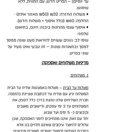
עד יומיים) — הפריט חדש, עם התווית, ללא
שימוש.
• משלוח החזרה: ₪32 (₪50 מאזור אילת) ·
החלפה: ₪60 (כולל איסוף + משלוח חדש).
• איסוף עצמי מהחנות ביבנה: חינם, בתיאום
טלפוני.
שימי לב: גוונים עשויים להיראות מעט שונה ממסך
למסך ובתאורות שונות — זה טבעי ואינו מעיד על
שוני בפריט.
מדיניות משלוחים ואספקה:
1. משלוחים:
משלוח עד הבית
– משלוח באמצעות שליח עד הבית
המשלוח יגיע עם שליח עד לכתובת שציינת בהזמנה.
חברת השליחים שלנו נוהגת בדרך כלל לספק את
המשלוחים עד 3 ימי עסקים, וליישובים, מושבים
וקיבוצים כ- 5 ימים ועד שבוע.
יחד עם זאת, איננו מתחייבים לזמני האספקה, שכן
עלולים להיווצר עיכובים שאינם תלויים בנו אלא
בחברת השילוח (למשל יישובים, מושבים וקיבוצים