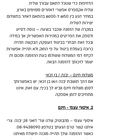
הדחיפות כדי שנוכל לתאם עבורך שליח.
שליח אקספרס אפשרי לאזורים מסוימים בארץ,
במחיר הנע בין ₪50 ל-₪100 בהתאם לאזור בתשלום
ישירות לשליח.
במקרה של הזמנה שכבר בוצעה — ננסה לסייע
ולספק את הפריטים במהירות האפשרית, אך במידה
ובכל זאת תבחרי בביטול העסקה, הבקשה תהייה
כרוכה בעמלת ביטול על פי החוק ולא תהייה אפשרות
לקיזוז דמי המשלוח ששולמו בעת ההזמנה וסכום זה
ישמר לזכותך להזמנה הבאה.
משלוח חינם – יבנה / בן זכאי
אם הינך תושבת יבנה ו/או בן זכאי, יש באפשרותך
לסמן משלוח חינם ונביא לך בכיף, עם זאת, איננו
מתחייבים לזמן אספקה.
2. איסוף עצמי - חינם
איסוף עצמי – מהבוטיק שלנו שד' דואני 18, יבנה. צרי
איתנו קשר טרם הגעתך בטלפון 08-9438090.
כאשר ההזמנה שלך תהייה מוכנה תישלח מאיתנו