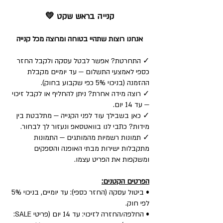
קנייה בראש שקט 💛
אנחנו רוצות שתהיי בטוחה ומרוצה מכל קנייה
✓ התחרטת? אפשר לבטל עסקה ולקבל החזר
כספי לאמצעי התשלום — עד יומיים מקבלת
ההזמנה (בניכוי 5% כפי שקבוע בחוק).
✓ רוצה מידה אחרת? ניתן להחליף או לקבל זיכוי
— עד 14 יום.
✓ כאן בשבילך עוד לפני הקנייה — מתלבטת בין
מידות? כתבי לנו בוואטסאפ ונעזור לך לבחור.
✓ תמונות רשמיות מהמותגים — התמונות
מתקבלות ישירות מבתי האופנה והספקים
ומשקפות את הפריט עצמו.
הפרטים הקטנים:
• ביטול עסקה (החזר כספי): עד יומיים, בניכוי 5%
לפי חוק.
• החלפה/החזרה לזיכוי: עד 14 יום (פריטי SALE: