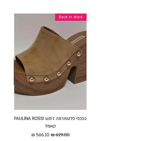
Back in stock
כפכפי פלטפורמה ז׳מש PAULINA ROSSI
כפכ
קאמל
מחיר רגיל
מחיר מבצע