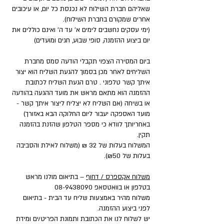
שאליהם חברת השילוח לא נכנסת כל יום, או עיכובים
אחרים שמקורם בחברת השילוח).
(ימי עסקים נחשבים לימים א' עד ה' ואינם כוללים את
יום ביצוע ההזמנה, סופי שבוע, חגים ומועדים)
ביום המסירה הצפוי תקבלי הודעה סמס מחברת
השליחים לאחר מכן בסמוך להגעת השליח הוא יצור
איתך קשר טלפוני . טרם הגעת השליח לכתובת
ההזמנה הוא מתאם מראש את מועד ההגעה בהודעה
או בשיחה (אם השליח לא יצליח ליצור איתך קשר -
מועד האספקה יעבור ליום החלוקה הבא באזורך)
באחריותך לוודא כי מספר הטלפון שהזנת בהזמנה
תקין.
המשלוח בעלות של 32 ₪ (משלוח לאילת והסביבה
בעלות של ₪50).
משלוח אקספרס / דחוף
– בתיאום מולנו מראש
בטלפון או בוואטסאפ
08-9438090
משלוח מהיר באמצעות שליח עד הבית - בתיאום
לפני ביצוע ההזמנה.
יש לשלוח לנו את הכתובת ותמונת הפריט/ים ומידת