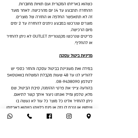
כשהוא באריזתו המקורית ועם תוויות מחוברות.
ההחזרה תתבצע עד 14 יום מהרכישה. לאחר מועד
זה לא תתאפשר החלפה או החזרה של מוצרים.
מוצרים שנרכשו במבצע ניתנים להחזרה עד 2 ימים
מיום הרכישה.
פריטים שנרכשו מקטגוריית OUTLET לא ניתן להחזיר
או להחליף.
מדיניות ביטול עסקה
במידה ואת מעוניינת בביטול עסקה והחזר כספי יש
להודיע לנו עד 48 שעות מקבלת המשלוח בוואטסאפ
לטלפון 08-9438090.
בהודעה צייני את פרטי ההזמנה, סיבת הביטול, שם
מלא, טלפון ומייל ואנחנו ניצור איתך קשר לתיאום.
ניתן להחזיר אלינו כל מוצר כל עוד לא נעשה בו
שימוש או נגרם לו נזק או פגם כלשהו כשהוא באריזתו
המקורית ועם תוויות מחוברות.
איך את יכולה להחזיר:
1. החזרה עצמאית לחנות - שד' דואני 18, יבנה.
2. שימוש בשירות המשלוחים שלנו בעלות ₪32 לכיוון