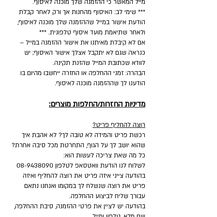
מייל המאשר כי ההזמנה שלך מוכנה לאיסוף.
*** שימי לב: האיסוף מהחנות אך ורק לאחר קבלת
הודעת אישור במייל שההזמנה שלך מוכנה לאיסוף,
ולאחר שתיאמת מועד איסוף טלפונית. ***
אם לא קיבלת מאיתנו את אישור ההזמנה במייל –
כנראה שגם לא יתקבל אצלך אישור האיסוף; יש
לוודא שכתובת המייל שהזנת תקינה.
הבהרה: זמני ההחלפה או החזרה ייחשבו מהיום בו
הודענו לך שההזמנה מוכנה לאיסוף.
מדיניות החזרות/החלפות מוצרים:
רוצה להחליף פריט?
רכשת פריט והמידה לא טובה לך? לא אהבת איך
שהוא יושב לך על הגוף, התחרטת מכל סיבה אחרת?
כל מה שאת צריכה לעשות הוא:
לשלוח לנו הודעת וואטסאפ לטלפון
08-9438090
בהודעה צייני איזה פריט את רוצה להחליף ואיזה
פריט את רוצה שנשלח לך במקומו ואנחנו נתאם
עבורך שליח לביצוע ההחלפה.
בהודעה יש לציין את פרטי ההזמנה, סיבת ההחלפה,
שם מלא, טלפון ומייל.