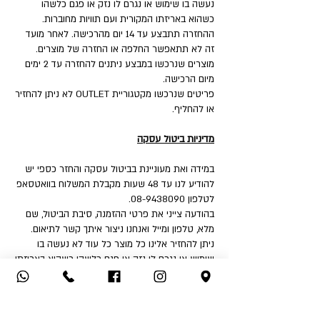
נעשה בו שימוש או נגרם לו נזק או פגם כלשהו
כשהוא באריזתו המקורית ועם תוויות מחוברות.
ההחזרה תתבצע עד 14 יום מהרכישה. לאחר מועד
זה לא תתאפשר החלפה או החזרה של מוצרים.
מוצרים שנרכשו במבצע ניתנים להחזרה עד 2 ימים
מיום הרכישה.
פריטים שנרכשו מקטגוריית OUTLET לא ניתן להחזיר
או להחליף.
מדיניות ביטול עסקה
במידה ואת מעוניינת בביטול עסקה והחזר כספי יש
להודיע לנו עד 48 שעות מקבלת המשלוח בוואטסאפ
לטלפון 08-9438090.
בהודעה צייני את פרטי ההזמנה, סיבת הביטול, שם
מלא, טלפון ומייל ואנחנו ניצור איתך קשר לתיאום.
ניתן להחזיר אלינו כל מוצר כל עוד לא נעשה בו
שימוש או נגרם לו נזק או פגם כלשהו כשהוא באריזתו
המקורית ועם תוויות מחוברות.
איך את יכולה להחזיר:
1. החזרה עצמאית לחנות - שד' דואני 18, יבנה.
2. שימוש בשירות המשלוחים שלנו בעלות ₪32 לכיוון