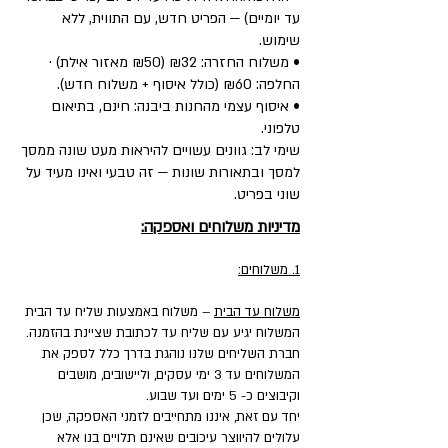
עד יומיים) — הפריט חדש, עם התווית, ללא
שימוש.
• משלוח החזרה: ₪32 (₪50 מאזור אילת) ·
החלפה: ₪60 (כולל איסוף + משלוח חדש).
• איסוף עצמי מהחנות ביבנה: חינם, בתיאום
טלפוני.
שימי לב: גוונים עשויים להיראות מעט שונה ממסך
למסך ובתאורות שונות — זה טבעי ואינו מעיד על
שוני בפריט.
מדיניות משלוחים ואספקה:
1. משלוחים:
משלוח עד הבית
– משלוח באמצעות שליח עד הבית
המשלוח יגיע עם שליח עד לכתובת שציינת בהזמנה.
חברת השליחים שלנו נוהגת בדרך כלל לספק את
המשלוחים עד 3 ימי עסקים, וליישובים, מושבים
וקיבוצים כ- 5 ימים ועד שבוע.
יחד עם זאת, איננו מתחייבים לזמני האספקה, שכן
עלולים להיווצר עיכובים שאינם תלויים בנו אלא