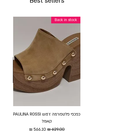
Best sellers
Back in stock
כפכפי פלטפורמה ז׳מש PAULINA ROSSI
כפכ
קאמל
מחיר רגיל
מחיר מבצע