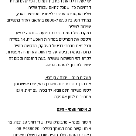
יש לשלוח לנו את הכתובת ותמונת הפריט/ים ומידת
הדחיפות כדי שנוכל לתאם עבורך שליח.
שליח אקספרס אפשרי לאזורים מסוימים בארץ,
במחיר הנע בין ₪50 ל-₪100 בהתאם לאזור בתשלום
ישירות לשליח.
במקרה של הזמנה שכבר בוצעה — ננסה לסייע
ולספק את הפריטים במהירות האפשרית, אך במידה
ובכל זאת תבחרי בביטול העסקה, הבקשה תהייה
כרוכה בעמלת ביטול על פי החוק ולא תהייה אפשרות
לקיזוז דמי המשלוח ששולמו בעת ההזמנה וסכום זה
ישמר לזכותך להזמנה הבאה.
משלוח חינם – יבנה / בן זכאי
אם הינך תושבת יבנה ו/או בן זכאי, יש באפשרותך
לסמן משלוח חינם ונביא לך בכיף, עם זאת, איננו
מתחייבים לזמן אספקה.
2. איסוף עצמי - חינם
איסוף עצמי – מהבוטיק שלנו שד' דואני 18, יבנה. צרי
איתנו קשר טרם הגעתך בטלפון 08-9438090.
כאשר ההזמנה שלך תהייה מוכנה תישלח מאיתנו