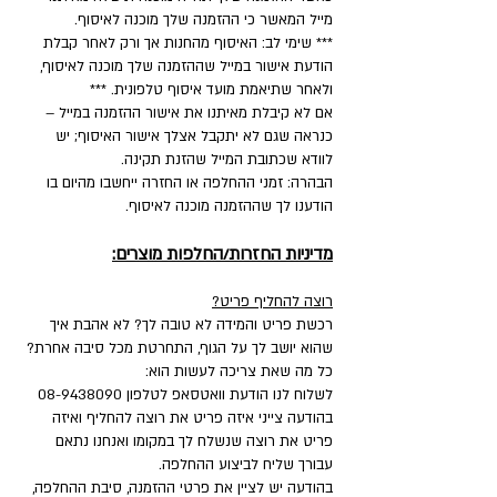
מייל המאשר כי ההזמנה שלך מוכנה לאיסוף.
*** שימי לב: האיסוף מהחנות אך ורק לאחר קבלת
הודעת אישור במייל שההזמנה שלך מוכנה לאיסוף,
ולאחר שתיאמת מועד איסוף טלפונית. ***
אם לא קיבלת מאיתנו את אישור ההזמנה במייל –
כנראה שגם לא יתקבל אצלך אישור האיסוף; יש
לוודא שכתובת המייל שהזנת תקינה.
הבהרה: זמני ההחלפה או החזרה ייחשבו מהיום בו
הודענו לך שההזמנה מוכנה לאיסוף.
מדיניות החזרות/החלפות מוצרים:
רוצה להחליף פריט?
רכשת פריט והמידה לא טובה לך? לא אהבת איך
שהוא יושב לך על הגוף, התחרטת מכל סיבה אחרת?
כל מה שאת צריכה לעשות הוא:
לשלוח לנו הודעת וואטסאפ לטלפון
08-9438090
בהודעה צייני איזה פריט את רוצה להחליף ואיזה
פריט את רוצה שנשלח לך במקומו ואנחנו נתאם
עבורך שליח לביצוע ההחלפה.
בהודעה יש לציין את פרטי ההזמנה, סיבת ההחלפה,