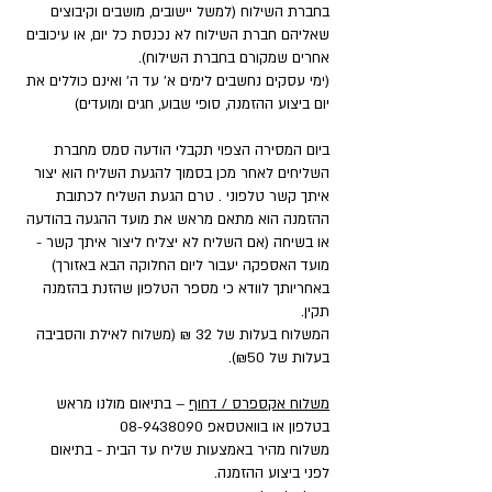
בחברת השילוח (למשל יישובים, מושבים וקיבוצים
שאליהם חברת השילוח לא נכנסת כל יום, או עיכובים
אחרים שמקורם בחברת השילוח).
(ימי עסקים נחשבים לימים א' עד ה' ואינם כוללים את
יום ביצוע ההזמנה, סופי שבוע, חגים ומועדים)
ביום המסירה הצפוי תקבלי הודעה סמס מחברת
השליחים לאחר מכן בסמוך להגעת השליח הוא יצור
איתך קשר טלפוני . טרם הגעת השליח לכתובת
ההזמנה הוא מתאם מראש את מועד ההגעה בהודעה
או בשיחה (אם השליח לא יצליח ליצור איתך קשר -
מועד האספקה יעבור ליום החלוקה הבא באזורך)
באחריותך לוודא כי מספר הטלפון שהזנת בהזמנה
תקין.
המשלוח בעלות של 32 ₪ (משלוח לאילת והסביבה
בעלות של ₪50).
משלוח אקספרס / דחוף
– בתיאום מולנו מראש
בטלפון או בוואטסאפ
08-9438090
משלוח מהיר באמצעות שליח עד הבית - בתיאום
לפני ביצוע ההזמנה.