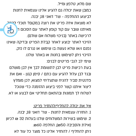
שם מלא, טלפון ומייל.
כמובן שאת יכולה גם להגיע אלינו עצמאית לחנות
לביצוע ההחלפה - שד' דואני 18, יבנה.
לא מוצאת איזה פריט את רוצה במקום? תוכלי לקבל
מאיתנו שובר עם קוד קופון לאתר עם הסכום המלא
לרכישה באתר (בניכוי משלוח אם שולם).
הזיכוי לאתר יבוצע לאחר קבלת הפריט ובדיקה שאינו
נפגם ו/או שלא נעשה בו שימוש או נגרם לו נזק.
הזיכוי ניתן לשימוש בחנות או באתר שלנו.
שימי לב לגבי פריטים לבנים:
בעת רכישת פריט לבן לתשומת לבך אין לבן מושלם
ובגד לבן עלול להגיע עם כתם / סימן קטן - ואם את
פדנטית סביר להניח שתצליחי למצוא, לכן מומלץ
ליצור איתנו קשר לפני ביצוע ההזמנה כדי שנוכל
לשלוח לך תמונות ובהתאם תחליטי אם לבצע או לא.
איך את יכולה להחליף/להחזיר פריט:
1. החזרה עצמאית לחנות - שד' דואני 18, יבנה.
2. שימוש בשירות המשלוחים שלנו בעלות 32 ₪ לכיוון
(אילת והסביבה ₪50), החלפה ₪60.
ניתן להחליף / להחזיר אלינו כל מוצר כל עוד לא