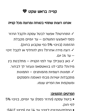
קנייה בראש שקט 💛
אנחנו רוצות שתהיי בטוחה ומרוצה מכל קנייה
✓ התחרטת? אפשר לבטל עסקה ולקבל החזר
כספי לאמצעי התשלום — עד יומיים מקבלת
ההזמנה (בניכוי 5% כפי שקבוע בחוק).
✓ רוצה מידה אחרת? ניתן להחליף או לקבל זיכוי
— עד 14 יום.
✓ כאן בשבילך עוד לפני הקנייה — מתלבטת בין
מידות? כתבי לנו בוואטסאפ ונעזור לך לבחור.
✓ תמונות רשמיות מהמותגים — התמונות
מתקבלות ישירות מבתי האופנה והספקים
ומשקפות את הפריט עצמו.
הפרטים הקטנים:
• ביטול עסקה (החזר כספי): עד יומיים, בניכוי 5%
לפי חוק.
• החלפה/החזרה לזיכוי: עד 14 יום (פריטי SALE: