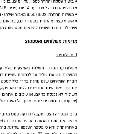
• ביטול עסקה (החזר כספי): עד יומיים, בניכוי 5% לפי חוק.
• החלפה/החזרה לזיכוי: עד 14 יום (פריטי SALE: עד יומיים) — הפריט חדש, עם התווית, ללא שימוש.
• משלוח החזרה: ₪32 (₪50 מאזור אילת) · החלפה: ₪60 (כולל איסוף + משלוח חדש).
• איסוף עצמי מהחנות ביבנה: חינם, בתיאום טל
שימי לב: גוונים עשויים להיראות מעט שונה ממ
מדיניות משלוחים ואספקה:
1. משלוחים:
משלוח עד הבית
– משלוח באמצעות שליח עד
המשלוח יגיע עם שליח עד לכתובת שציינת בה
חברת השליחים שלנו נוהגת בדרך כלל לספק את המשלוחים עד 3 ימי עסקים, וליישובים, מו
יחד עם זאת, איננו מתחייבים לזמני האספקה,
השילוח לא נכנסת כל יום, או עיכובים אחרים
(ימי עסקים נחשבים לימים א' עד ה' ואינם כול
ביום המסירה הצפוי תקבלי הודעה סמס מחבר
מראש את מועד ההגעה בהודעה או בשיחה (אם 
באחריותך לוודא כי מספר הטלפון שהזנת בהזמ
המשלוח בעלות של 32 ₪ (משלוח לאילת והסביבה בעלות של ₪50).