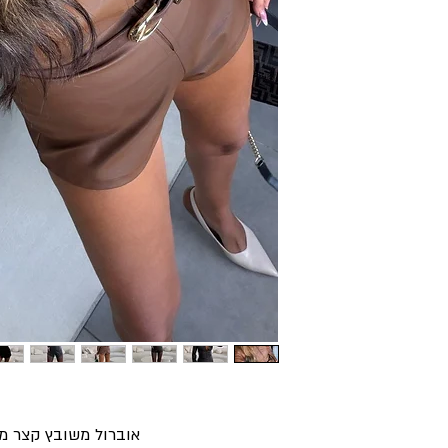
אוברול משובץ קצר מב