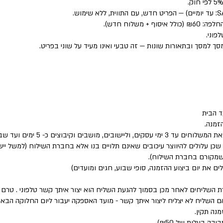
פוני.
סך למסך ובתאורות שונות — זה טבעי ואינו מעיד על שוני בפריט.
 הבית
זמנה.
שבים וקיבוצים כ- 5 ימים ועד שבוע.
 שכן עלולים להיווצר עיכובים שאינם תלויים בנו אלא בחברת השילוח (למשל י
 שמקורם בחברת השילוח).
לים את יום ביצוע ההזמנה, סופי שבוע, חגים ומועדים)
ת השליחים לאחר מכן בסמוך להגעת השליח הוא יצור איתך קשר טלפוני . טר
השליח לא יצליח ליצור איתך קשר - מועד האספקה יעבור ליום החלוקה הבא 
נה תקין.