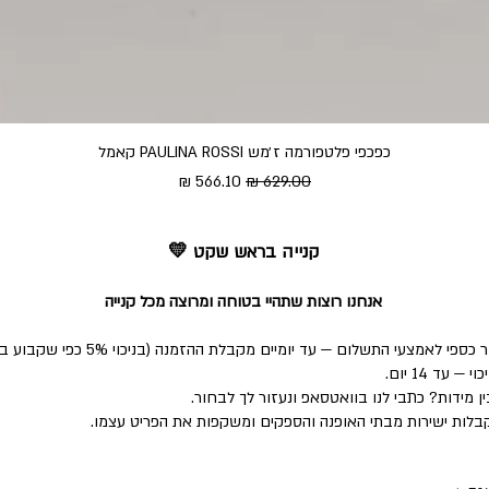
כפכפי פלטפורמה ז׳מש PAULINA ROSSI קאמל
מחיר רגיל
מחיר מבצע
קנייה בראש שקט 💛
אנחנו רוצות שתהיי בטוחה ומרוצה מכל קנייה
י התשלום — עד יומיים מקבלת ההזמנה (בניכוי 5% כפי שקבוע בחוק).
ד 14 יום.
 מידות? כתבי לנו בוואטסאפ ונעזור לך לבחור.
לות ישירות מבתי האופנה והספקים ומשקפות את הפריט עצמו.