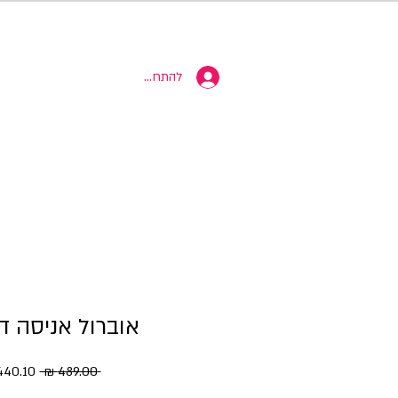
10% הנחה
להתחברות
אוברול אניסה דמ
מחיר רגי
 ‏489.00 ‏₪ 