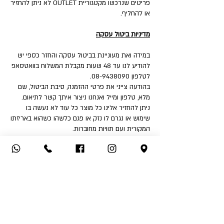
פריטים שנרכשו מקטגוריית OUTLET לא ניתן להחזיר
או להחליף.
מדיניות ביטול עסקה
במידה ואת מעוניינת בביטול עסקה והחזר כספי יש
להודיע לנו עד 48 שעות מקבלת המשלוח בוואטסאפ
לטלפון 08-9438090.
בהודעה צייני את פרטי ההזמנה, סיבת הביטול, שם
מלא, טלפון ומייל ואנחנו ניצור איתך קשר לתיאום.
ניתן להחזיר אלינו כל מוצר כל עוד לא נעשה בו
שימוש או נגרם לו נזק או פגם כלשהו כשהוא באריזתו
המקורית ועם תוויות מחוברות.
איך את יכולה להחזיר:
1. החזרה עצמאית לחנות - שד' דואני 18, יבנה.
2. שימוש בשירות המשלוחים שלנו בעלות ₪32 לכיוון
(אילת והסביבה ₪50).
לאחר קבלת הפריט ובדיקה שאינו נפגם או שלא
נעשה בו שימוש - תקבלי החזר כספי לאמצעי תשלום
ממנו בוצעה העסקה.
החזר כספי יבוצע בהתאם לחוק הגנת הצרכן בניכוי
5% או 100 ₪ הזול מבינהם ובניכוי דמי המשלוח אם