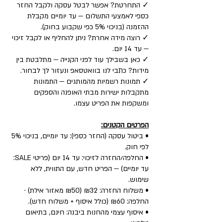
✓ התחרטת? אפשר לבטל עסקה ולקבל החזר
כספי לאמצעי התשלום — עד יומיים מקבלת
ההזמנה (בניכוי 5% כפי שקבוע בחוק).
✓ רוצה מידה אחרת? ניתן להחליף או לקבל זיכוי
— עד 14 יום.
✓ כאן בשבילך עוד לפני הקנייה — מתלבטת בין
מידות? כתבי לנו בוואטסאפ ונעזור לך לבחור.
✓ תמונות רשמיות מהמותגים — התמונות
מתקבלות ישירות מבתי האופנה והספקים
ומשקפות את הפריט עצמו.
הפרטים הקטנים:
• ביטול עסקה (החזר כספי): עד יומיים, בניכוי 5%
לפי חוק.
• החלפה/החזרה לזיכוי: עד 14 יום (פריטי SALE:
עד יומיים) — הפריט חדש, עם התווית, ללא
שימוש.
• משלוח החזרה: ₪32 (₪50 מאזור אילת) ·
החלפה: ₪60 (כולל איסוף + משלוח חדש).
• איסוף עצמי מהחנות ביבנה: חינם, בתיאום