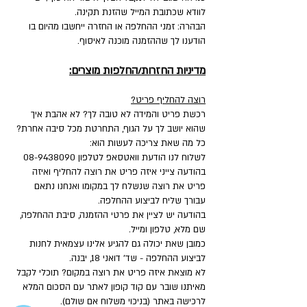
לוודא שכתובת המייל שהזנת תקינה.
הבהרה: זמני ההחלפה או החזרה ייחשבו מהיום בו
הודענו לך שההזמנה מוכנה לאיסוף.
מדיניות החזרות/החלפות מוצרים:
רוצה להחליף פריט?
רכשת פריט והמידה לא טובה לך? לא אהבת איך
שהוא יושב לך על הגוף, התחרטת מכל סיבה אחרת?
כל מה שאת צריכה לעשות הוא:
לשלוח לנו הודעת וואטסאפ לטלפון
08-9438090
בהודעה צייני איזה פריט את רוצה להחליף ואיזה
פריט את רוצה שנשלח לך במקומו ואנחנו נתאם
עבורך שליח לביצוע ההחלפה.
בהודעה יש לציין את פרטי ההזמנה, סיבת ההחלפה,
שם מלא, טלפון ומייל.
כמובן שאת יכולה גם להגיע אלינו עצמאית לחנות
לביצוע ההחלפה - שד' דואני 18, יבנה.
לא מוצאת איזה פריט את רוצה במקום? תוכלי לקבל
מאיתנו שובר עם קוד קופון לאתר עם הסכום המלא
לרכישה באתר (בניכוי משלוח אם שולם).