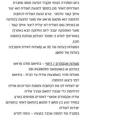
ביום המסירה הצפוי תקבלי הודעה סמס מחברת
השליחים לאחר מכן בסמוך להגעת השליח הוא יצור
איתך קשר טלפוני . טרם הגעת השליח לכתובת
ההזמנה הוא מתאם מראש את מועד ההגעה בהודעה
או בשיחה (אם השליח לא יצליח ליצור איתך קשר -
מועד האספקה יעבור ליום החלוקה הבא באזורך)
באחריותך לוודא כי מספר הטלפון שהזנת בהזמנה
תקין.
המשלוח בעלות של 32 ₪ (משלוח לאילת והסביבה
בעלות של ₪50).
משלוח אקספרס / דחוף
– בתיאום מולנו מראש
בטלפון או בוואטסאפ
08-9438090
משלוח מהיר באמצעות שליח עד הבית - בתיאום
לפני ביצוע ההזמנה.
יש לשלוח לנו את הכתובת ותמונת הפריט/ים ומידת
הדחיפות כדי שנוכל לתאם עבורך שליח.
שליח אקספרס אפשרי לאזורים מסוימים בארץ,
במחיר הנע בין ₪50 ל-₪100 בהתאם לאזור בתשלום
ישירות לשליח.
במקרה של הזמנה שכבר בוצעה — ננסה לסייע