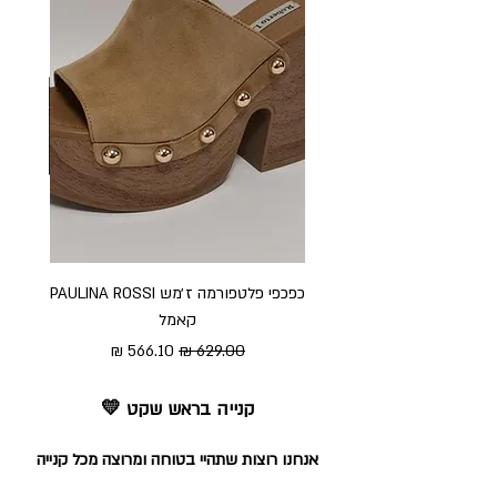
כפכפי פלטפורמה ז׳מש PAULINA ROSSI
כפכ
קאמל
מחיר רגיל
מחיר מבצע
קנייה בראש שקט 💛
אנחנו רוצות שתהיי בטוחה ומרוצה מכל קנייה