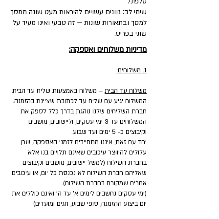
טלפוני.
שימי לב: גוונים עשויים להיראות מעט שונה ממסך
למסך ובתאורות שונות — זה טבעי ואינו מעיד על
שוני בפריט.
מדיניות משלוחים ואספקה:
1. משלוחים:
משלוח עד הבית
– משלוח באמצעות שליח עד הבית
המשלוח יגיע עם שליח עד לכתובת שציינת בהזמנה.
חברת השליחים שלנו נוהגת בדרך כלל לספק את
המשלוחים עד 3 ימי עסקים, וליישובים, מושבים
וקיבוצים כ- 5 ימים ועד שבוע.
יחד עם זאת, איננו מתחייבים לזמני האספקה, שכן
עלולים להיווצר עיכובים שאינם תלויים בנו אלא
בחברת השילוח (למשל יישובים, מושבים וקיבוצים
שאליהם חברת השילוח לא נכנסת כל יום, או עיכובים
אחרים שמקורם בחברת השילוח).
(ימי עסקים נחשבים לימים א' עד ה' ואינם כוללים את
יום ביצוע ההזמנה, סופי שבוע, חגים ומועדים)