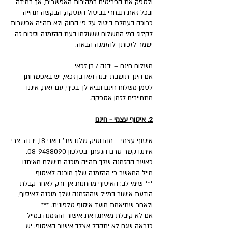
ולספק את הפריטים במהירות האפשרית, אך במידה
ובכל זאת תבחרי בביטול העסקה, הבקשה תהייה
כרוכה בעמלת ביטול על פי החוק ולא תהייה אפשרות
לקיזוז דמי המשלוח ששולמו בעת ההזמנה וסכום זה
ישמר לזכותך להזמנה הבאה.
משלוח חינם – יבנה / בן זכאי
אם הינך תושבת יבנה ו/או בן זכאי, יש באפשרותך
לסמן משלוח חינם ונביא לך בכיף, עם זאת, איננו
מתחייבים לזמן אספקה.
2. איסוף עצמי - חינם
איסוף עצמי – מהבוטיק שלנו שד' דואני 18, יבנה. צרי
איתנו קשר טרם הגעתך בטלפון 08-9438090.
כאשר ההזמנה שלך תהייה מוכנה תישלח מאיתנו
מייל המאשר כי ההזמנה שלך מוכנה לאיסוף.
*** שימי לב: האיסוף מהחנות אך ורק לאחר קבלת
הודעת אישור במייל שההזמנה שלך מוכנה לאיסוף,
ולאחר שתיאמת מועד איסוף טלפונית. ***
אם לא קיבלת מאיתנו את אישור ההזמנה במייל –
כנראה שגם לא יתקבל אצלך אישור האיסוף; יש