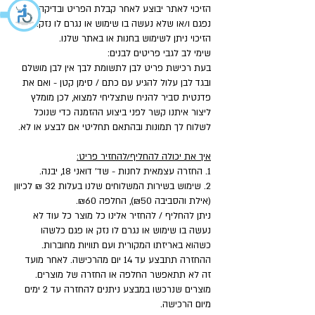
הזיכוי לאתר יבוצע לאחר קבלת הפריט ובדיקה שאינו
נפגם ו/או שלא נעשה בו שימוש או נגרם לו נזק.
הזיכוי ניתן לשימוש בחנות או באתר שלנו.
שימי לב לגבי פריטים לבנים:
בעת רכישת פריט לבן לתשומת לבך אין לבן מושלם
ובגד לבן עלול להגיע עם כתם / סימן קטן - ואם את
פדנטית סביר להניח שתצליחי למצוא, לכן מומלץ
ליצור איתנו קשר לפני ביצוע ההזמנה כדי שנוכל
לשלוח לך תמונות ובהתאם תחליטי אם לבצע או לא.
איך את יכולה להחליף/להחזיר פריט:
1. החזרה עצמאית לחנות - שד' דואני 18, יבנה.
2. שימוש בשירות המשלוחים שלנו בעלות 32 ₪ לכיוון
(אילת והסביבה ₪50), החלפה ₪60.
ניתן להחליף / להחזיר אלינו כל מוצר כל עוד לא
נעשה בו שימוש או נגרם לו נזק או פגם כלשהו
כשהוא באריזתו המקורית ועם תוויות מחוברות.
ההחזרה תתבצע עד 14 יום מהרכישה. לאחר מועד
זה לא תתאפשר החלפה או החזרה של מוצרים.
מוצרים שנרכשו במבצע ניתנים להחזרה עד 2 ימים
מיום הרכישה.