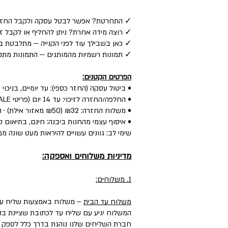
✓ התחרטת? אפשר לבטל עסקה ולקבל החזר כספי לאמצע
✓ רוצה מידה אחרת? ניתן להחליף או לקבל זיכוי — ע
✓ כאן בשבילך עוד לפני הקנייה — מתלבטת בין
✓ תמונות רשמיות מהמותגים — התמונות מתקב
הפרטים הקטנים:
• ביטול עסקה (החזר כספי): עד יומיים, בניכוי 5% לפי חוק.
• החלפה/החזרה לזיכוי: עד 14 יום (פריטי SALE: עד יומיים) — הפריט חדש, עם התווית, ללא שימוש.
• משלוח החזרה: ₪32 (₪50 מאזור אילת) · החלפה: ₪60 (כולל איסוף + משלוח חדש).
• איסוף עצמי מהחנות ביבנה: חינם, בתיאום טל
שימי לב: גוונים עשויים להיראות מעט שונה ממ
מדיניות משלוחים ואספקה:
1. משלוחים:
משלוח עד הבית
– משלוח באמצעות שליח עד
המשלוח יגיע עם שליח עד לכתובת שציינת בה
חברת השליחים שלנו נוהגת בדרך כלל לספק את המשלוחים עד 3 ימי עסקים, וליישובים, מו