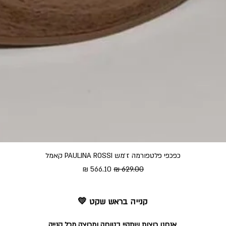
כפכפי פלטפורמה ז׳מש PAULINA ROSSI קאמל
מחיר רגיל
מחיר מבצע
קנייה בראש שקט 💛
אנחנו רוצות שתהיי בטוחה ומרוצה מכל קנייה