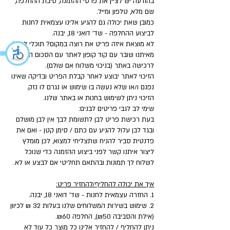
בהודעה יש לציין את פרטי ההזמנה, סיבת ההחלפה,
שם מלא, טלפון ומייל.
כמובן שאת יכולה גם להגיע אלינו עצמאית לחנות
לביצוע ההחלפה - שד' דואני 18, יבנה.
לא מוצאת איזה פריט את רוצה במקום? תוכלי לקבל
מאיתנו שובר עם קוד קופון לאתר עם הסכום המלא
לרכישה באתר (בניכוי משלוח אם שולם).
הזיכוי לאתר יבוצע לאחר קבלת הפריט ובדיקה שאינו
נפגם ו/או שלא נעשה בו שימוש או נגרם לו נזק.
הזיכוי ניתן לשימוש בחנות או באתר שלנו.
שימי לב לגבי פריטים לבנים:
בעת רכישת פריט לבן לתשומת לבך אין לבן מושלם
ובגד לבן עלול להגיע עם כתם / סימן קטן - ואם את
פדנטית סביר להניח שתצליחי למצוא, לכן מומלץ
ליצור איתנו קשר לפני ביצוע ההזמנה כדי שנוכל
לשלוח לך תמונות ובהתאם תחליטי אם לבצע או לא.
איך את יכולה להחליף/להחזיר פריט:
1. החזרה עצמאית לחנות - שד' דואני 18, יבנה.
2. שימוש בשירות המשלוחים שלנו בעלות 32 ₪ לכיוון
(אילת והסביבה ₪50), החלפה ₪60.
ניתן להחליף / להחזיר אלינו כל מוצר כל עוד לא