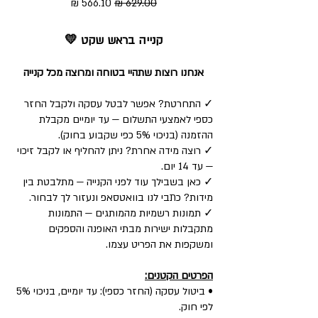
מחיר רגיל
מחיר מבצע
קנייה בראש שקט 💛
אנחנו רוצות שתהיי בטוחה ומרוצה מכל קנייה
✓ התחרטת? אפשר לבטל עסקה ולקבל החזר
כספי לאמצעי התשלום — עד יומיים מקבלת
ההזמנה (בניכוי 5% כפי שקבוע בחוק).
✓ רוצה מידה אחרת? ניתן להחליף או לקבל זיכוי
— עד 14 יום.
✓ כאן בשבילך עוד לפני הקנייה — מתלבטת בין
מידות? כתבי לנו בוואטסאפ ונעזור לך לבחור.
✓ תמונות רשמיות מהמותגים — התמונות
מתקבלות ישירות מבתי האופנה והספקים
ומשקפות את הפריט עצמו.
הפרטים הקטנים:
• ביטול עסקה (החזר כספי): עד יומיים, בניכוי 5%
לפי חוק.