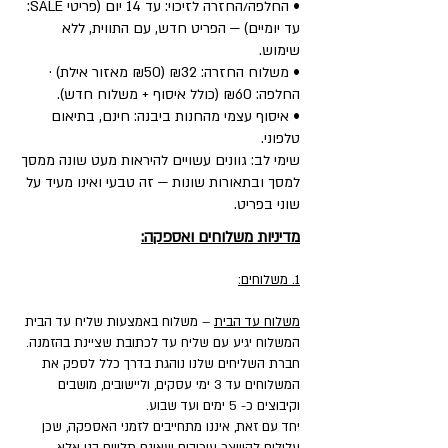
• החלפה/החזרה לזיכוי: עד 14 יום (פריטי SALE:
עד יומיים) — הפריט חדש, עם התווית, ללא
שימוש.
• משלוח החזרה: ₪32 (₪50 מאזור אילת) ·
החלפה: ₪60 (כולל איסוף + משלוח חדש).
• איסוף עצמי מהחנות ביבנה: חינם, בתיאום
טלפוני.
שימי לב: גוונים עשויים להיראות מעט שונה ממסך
למסך ובתאורות שונות — זה טבעי ואינו מעיד על
שוני בפריט.
מדיניות משלוחים ואספקה:
1. משלוחים:
משלוח עד הבית
– משלוח באמצעות שליח עד הבית
המשלוח יגיע עם שליח עד לכתובת שציינת בהזמנה.
חברת השליחים שלנו נוהגת בדרך כלל לספק את
המשלוחים עד 3 ימי עסקים, וליישובים, מושבים
וקיבוצים כ- 5 ימים ועד שבוע.
יחד עם זאת, איננו מתחייבים לזמני האספקה, שכן