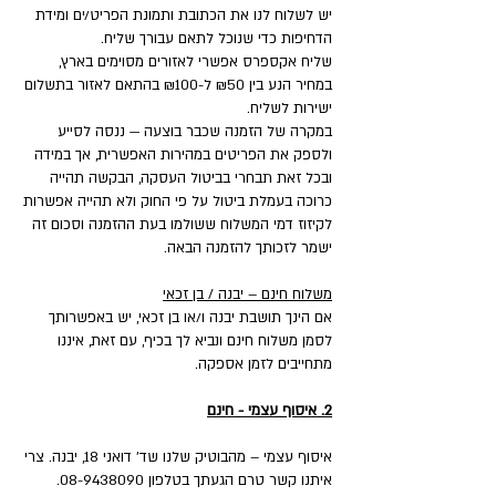
יש לשלוח לנו את הכתובת ותמונת הפריט/ים ומידת
הדחיפות כדי שנוכל לתאם עבורך שליח.
שליח אקספרס אפשרי לאזורים מסוימים בארץ,
במחיר הנע בין ₪50 ל-₪100 בהתאם לאזור בתשלום
ישירות לשליח.
במקרה של הזמנה שכבר בוצעה — ננסה לסייע
ולספק את הפריטים במהירות האפשרית, אך במידה
ובכל זאת תבחרי בביטול העסקה, הבקשה תהייה
כרוכה בעמלת ביטול על פי החוק ולא תהייה אפשרות
לקיזוז דמי המשלוח ששולמו בעת ההזמנה וסכום זה
ישמר לזכותך להזמנה הבאה.
משלוח חינם – יבנה / בן זכאי
אם הינך תושבת יבנה ו/או בן זכאי, יש באפשרותך
לסמן משלוח חינם ונביא לך בכיף, עם זאת, איננו
מתחייבים לזמן אספקה.
2. איסוף עצמי - חינם
איסוף עצמי – מהבוטיק שלנו שד' דואני 18, יבנה. צרי
איתנו קשר טרם הגעתך בטלפון 08-9438090.