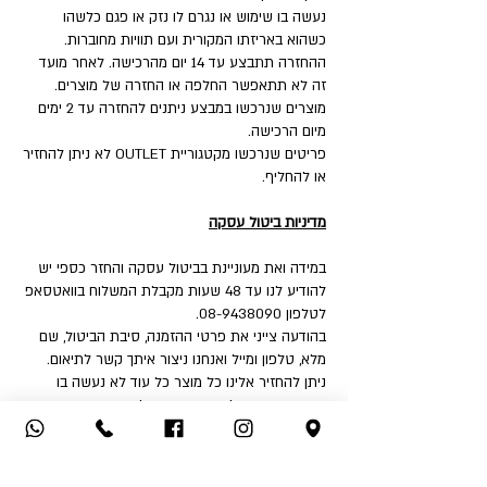
נעשה בו שימוש או נגרם לו נזק או פגם כלשהו
כשהוא באריזתו המקורית ועם תוויות מחוברות.
ההחזרה תתבצע עד 14 יום מהרכישה. לאחר מועד
זה לא תתאפשר החלפה או החזרה של מוצרים.
מוצרים שנרכשו במבצע ניתנים להחזרה עד 2 ימים
מיום הרכישה.
פריטים שנרכשו מקטגוריית OUTLET לא ניתן להחזיר
או להחליף.
מדיניות ביטול עסקה
במידה ואת מעוניינת בביטול עסקה והחזר כספי יש
להודיע לנו עד 48 שעות מקבלת המשלוח בוואטסאפ
לטלפון 08-9438090.
בהודעה צייני את פרטי ההזמנה, סיבת הביטול, שם
מלא, טלפון ומייל ואנחנו ניצור איתך קשר לתיאום.
ניתן להחזיר אלינו כל מוצר כל עוד לא נעשה בו
שימוש או נגרם לו נזק או פגם כלשהו כשהוא באריזתו
המקורית ועם תוויות מחוברות.
איך את יכולה להחזיר:
1. החזרה עצמאית לחנות - שד' דואני 18, יבנה.