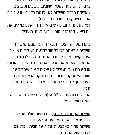
עלולים להיווצר עיכובים שאינם תלויים בנו אלא
בחברת השילוח (למשל יישובים, מושבים וקיבוצים
שאליהם חברת השילוח לא נכנסת כל יום, או עיכובים
אחרים שמקורם בחברת השילוח).
(ימי עסקים נחשבים לימים א' עד ה' ואינם כוללים את
יום ביצוע ההזמנה, סופי שבוע, חגים ומועדים)
ביום המסירה הצפוי תקבלי הודעה סמס מחברת
השליחים לאחר מכן בסמוך להגעת השליח הוא יצור
איתך קשר טלפוני . טרם הגעת השליח לכתובת
ההזמנה הוא מתאם מראש את מועד ההגעה בהודעה
או בשיחה (אם השליח לא יצליח ליצור איתך קשר -
מועד האספקה יעבור ליום החלוקה הבא באזורך)
באחריותך לוודא כי מספר הטלפון שהזנת בהזמנה
תקין.
המשלוח בעלות של 32 ₪ (משלוח לאילת והסביבה
בעלות של ₪50).
משלוח אקספרס / דחוף
– בתיאום מולנו מראש
בטלפון או בוואטסאפ
08-9438090
משלוח מהיר באמצעות שליח עד הבית - בתיאום
לפני ביצוע ההזמנה.