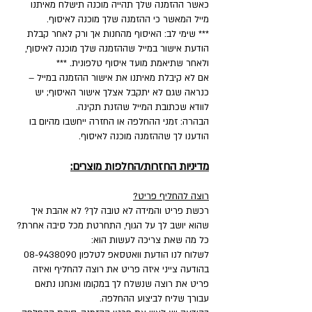
כאשר ההזמנה שלך תהייה מוכנה תישלח מאיתנו
מייל המאשר כי ההזמנה שלך מוכנה לאיסוף.
*** שימי לב: האיסוף מהחנות אך ורק לאחר קבלת
הודעת אישור במייל שההזמנה שלך מוכנה לאיסוף,
ולאחר שתיאמת מועד איסוף טלפונית. ***
אם לא קיבלת מאיתנו את אישור ההזמנה במייל –
כנראה שגם לא יתקבל אצלך אישור האיסוף; יש
לוודא שכתובת המייל שהזנת תקינה.
הבהרה: זמני ההחלפה או החזרה ייחשבו מהיום בו
הודענו לך שההזמנה מוכנה לאיסוף.
מדיניות החזרות/החלפות מוצרים:
רוצה להחליף פריט?
רכשת פריט והמידה לא טובה לך? לא אהבת איך
שהוא יושב לך על הגוף, התחרטת מכל סיבה אחרת?
כל מה שאת צריכה לעשות הוא:
לשלוח לנו הודעת וואטסאפ לטלפון
08-9438090
בהודעה צייני איזה פריט את רוצה להחליף ואיזה
פריט את רוצה שנשלח לך במקומו ואנחנו נתאם
עבורך שליח לביצוע ההחלפה.