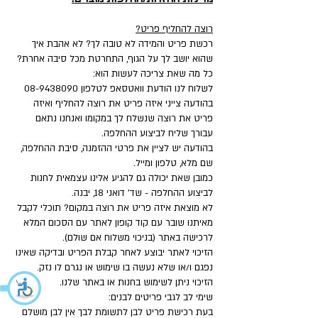
רוצה להחליף פריט?
רכשת פריט והמידה לא טובה לך? לא אהבת איך
שהוא יושב לך על הגוף, התחרטת מכל סיבה אחרת?
כל מה שאת צריכה לעשות הוא:
לשלוח לנו הודעת וואטסאפ לטלפון
08-9438090
בהודעה צייני איזה פריט את רוצה להחליף ואיזה
פריט את רוצה שנשלח לך במקומו ואנחנו נתאם
עבורך שליח לביצוע ההחלפה.
בהודעה יש לציין את פרטי ההזמנה, סיבת ההחלפה,
שם מלא, טלפון ומייל.
כמובן שאת יכולה גם להגיע אלינו עצמאית לחנות
לביצוע ההחלפה - שד' דואני 18, יבנה.
לא מוצאת איזה פריט את רוצה במקום? תוכלי לקבל
מאיתנו שובר עם קוד קופון לאתר עם הסכום המלא
לרכישה באתר (בניכוי משלוח אם שולם).
הזיכוי לאתר יבוצע לאחר קבלת הפריט ובדיקה שאינו
נפגם ו/או שלא נעשה בו שימוש או נגרם לו נזק.
הזיכוי ניתן לשימוש בחנות או באתר שלנו.
שימי לב לגבי פריטים לבנים:
בעת רכישת פריט לבן לתשומת לבך אין לבן מושלם