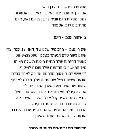
משלוח חינם – יבנה / בן זכאי
אם הינך תושבת יבנה ו/או בן זכאי, יש באפשרותך
לסמן משלוח חינם ונביא לך בכיף, עם זאת, איננו
מתחייבים לזמן אספקה.
2. איסוף עצמי - חינם
איסוף עצמי – מהבוטיק שלנו שד' דואני 18, יבנה. צרי
איתנו קשר טרם הגעתך בטלפון 08-9438090.
כאשר ההזמנה שלך תהייה מוכנה תישלח מאיתנו
מייל המאשר כי ההזמנה שלך מוכנה לאיסוף.
*** שימי לב: האיסוף מהחנות אך ורק לאחר קבלת
הודעת אישור במייל שההזמנה שלך מוכנה לאיסוף,
ולאחר שתיאמת מועד איסוף טלפונית. ***
אם לא קיבלת מאיתנו את אישור ההזמנה במייל –
כנראה שגם לא יתקבל אצלך אישור האיסוף; יש
לוודא שכתובת המייל שהזנת תקינה.
הבהרה: זמני ההחלפה או החזרה ייחשבו מהיום בו
הודענו לך שההזמנה מוכנה לאיסוף.
מדיניות החזרות/החלפות מוצרים: