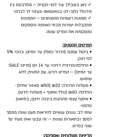
✓ כאן בשבילך עוד לפני הקנייה — מתלבטת בין
מידות? כתבי לנו בוואטסאפ ונעזור לך לבחור.
✓ תמונות רשמיות מהמותגים — התמונות
מתקבלות ישירות מבתי האופנה והספקים
ומשקפות את הפריט עצמו.
הפרטים הקטנים:
• ביטול עסקה (החזר כספי): עד יומיים, בניכוי 5%
לפי חוק.
• החלפה/החזרה לזיכוי: עד 14 יום (פריטי SALE:
עד יומיים) — הפריט חדש, עם התווית, ללא
שימוש.
• משלוח החזרה: ₪32 (₪50 מאזור אילת) ·
החלפה: ₪60 (כולל איסוף + משלוח חדש).
• איסוף עצמי מהחנות ביבנה: חינם, בתיאום
טלפוני.
שימי לב: גוונים עשויים להיראות מעט שונה ממסך
למסך ובתאורות שונות — זה טבעי ואינו מעיד על
שוני בפריט.
מדיניות משלוחים ואספקה: