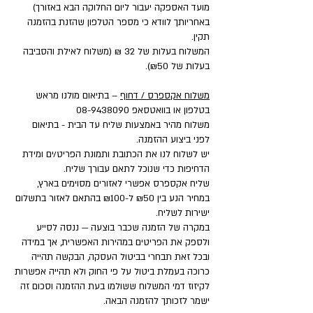
מועד האספקה יעבור ליום החלוקה הבא באזורך)
באחריותך לוודא כי מספר הטלפון שהזנת בהזמנה
תקין.
המשלוח בעלות של 32 ₪ (משלוח לאילת והסביבה
בעלות של ₪50).
משלוח אקספרס / דחוף
– בתיאום מולנו מראש
בטלפון או בוואטסאפ
08-9438090
משלוח מהיר באמצעות שליח עד הבית - בתיאום
לפני ביצוע ההזמנה.
יש לשלוח לנו את הכתובת ותמונת הפריט/ים ומידת
הדחיפות כדי שנוכל לתאם עבורך שליח.
שליח אקספרס אפשרי לאזורים מסוימים בארץ,
במחיר הנע בין ₪50 ל-₪100 בהתאם לאזור בתשלום
ישירות לשליח.
במקרה של הזמנה שכבר בוצעה — ננסה לסייע
ולספק את הפריטים במהירות האפשרית, אך במידה
ובכל זאת תבחרי בביטול העסקה, הבקשה תהייה
כרוכה בעמלת ביטול על פי החוק ולא תהייה אפשרות
לקיזוז דמי המשלוח ששולמו בעת ההזמנה וסכום זה
ישמר לזכותך להזמנה הבאה.