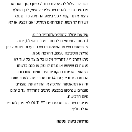
ובגד לבן עלול להגיע עם כתם / סימן קטן - ואם את
פדנטית סביר להניח שתצליחי למצוא, לכן מומלץ
ליצור איתנו קשר לפני ביצוע ההזמנה כדי שנוכל
לשלוח לך תמונות ובהתאם תחליטי אם לבצע או לא.
איך את יכולה להחליף/להחזיר פריט:
1. החזרה עצמאית לחנות - שד' דואני 18, יבנה.
2. שימוש בשירות המשלוחים שלנו בעלות 32 ₪ לכיוון
(אילת והסביבה ₪50), החלפה ₪60.
ניתן להחליף / להחזיר אלינו כל מוצר כל עוד לא
נעשה בו שימוש או נגרם לו נזק או פגם כלשהו
כשהוא באריזתו המקורית ועם תוויות מחוברות.
ההחזרה תתבצע עד 14 יום מהרכישה. לאחר מועד
זה לא תתאפשר החלפה או החזרה של מוצרים.
מוצרים שנרכשו במבצע ניתנים להחזרה עד 2 ימים
מיום הרכישה.
פריטים שנרכשו מקטגוריית OUTLET לא ניתן להחזיר
או להחליף.
מדיניות ביטול עסקה