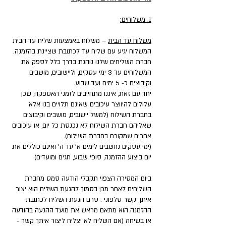
1. משלוחים:
משלוח עד הבית
– משלוח באמצעות שליח עד הבית
המשלוח יגיע עם שליח עד לכתובת שציינת בהזמנה.
חברת השליחים שלנו נוהגת בדרך כלל לספק את
המשלוחים עד 3 ימי עסקים, וליישובים, מושבים
וקיבוצים כ- 5 ימים ועד שבוע.
יחד עם זאת, איננו מתחייבים לזמני האספקה, שכן
עלולים להיווצר עיכובים שאינם תלויים בנו אלא
בחברת השילוח (למשל יישובים, מושבים וקיבוצים
שאליהם חברת השילוח לא נכנסת כל יום, או עיכובים
אחרים שמקורם בחברת השילוח).
(ימי עסקים נחשבים לימים א' עד ה' ואינם כוללים את
יום ביצוע ההזמנה, סופי שבוע, חגים ומועדים)
ביום המסירה הצפוי תקבלי הודעה סמס מחברת
השליחים לאחר מכן בסמוך להגעת השליח הוא יצור
איתך קשר טלפוני . טרם הגעת השליח לכתובת
ההזמנה הוא מתאם מראש את מועד ההגעה בהודעה
או בשיחה (אם השליח לא יצליח ליצור איתך קשר -