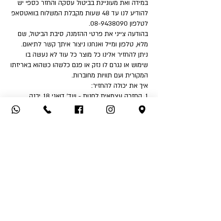
במידה ואת מעוניינת בביטול עסקה והחזר כספי יש
להודיע לנו עד 48 שעות מקבלת המשלוח בוואטסאפ
לטלפון 08-9438090.
בהודעה צייני את פרטי ההזמנה, סיבת הביטול, שם
מלא, טלפון ומייל ואנחנו ניצור איתך קשר לתיאום.
ניתן להחזיר אלינו כל מוצר כל עוד לא נעשה בו
שימוש או נגרם לו נזק או פגם כלשהו כשהוא באריזתו
המקורית ועם תוויות מחוברות.
איך את יכולה להחזיר:
1. החזרה עצמאית לחנות - שד' דואני 18, יבנה.
2. שימוש בשירות המשלוחים שלנו בעלות ₪32 לכיוון
(אילת והסביבה ₪50).
לאחר קבלת הפריט ובדיקה שאינו נפגם או שלא
נעשה בו שימוש - תקבלי החזר כספי לאמצעי תשלום
ממנו בוצעה העסקה.
החזר כספי יבוצע בהתאם לחוק הגנת הצרכן בניכוי
5% או 100 ₪ הזול מבינהם ובניכוי דמי המשלוח אם
שולמו.
אין אפשרות לבצע החזר כספי לאמצעי תשלום שהוא
שונה מאמצעי התשלום בו בוצעה העסקה.
*בכל מקרה דמי המשלוח אינם ניתנים להחזר כספי
*ברכה שומרת לעצמה את הזכות לשנות את התקנון