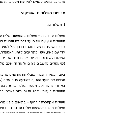
שימי לב: גוונים עשויים להיראות מעט שונה ממ
מדיניות משלוחים ואספקה:
1. משלוחים:
משלוח עד הבית
– משלוח באמצעות שליח עד
המשלוח יגיע עם שליח עד לכתובת שציינת בה
חברת השליחים שלנו נוהגת בדרך כלל לספק את המשלוחים עד 3 ימי עסקים, וליישובים, מו
יחד עם זאת, איננו מתחייבים לזמני האספקה,
השילוח לא נכנסת כל יום, או עיכובים אחרים
(ימי עסקים נחשבים לימים א' עד ה' ואינם כול
ביום המסירה הצפוי תקבלי הודעה סמס מחבר
מראש את מועד ההגעה בהודעה או בשיחה (אם 
באחריותך לוודא כי מספר הטלפון שהזנת בהזמ
המשלוח בעלות של 32 ₪ (משלוח לאילת והסביבה בעלות של ₪50).
משלוח אקספרס / דחוף
– בתיאום מולנו מראש בטל
משלוח מהיר באמצעות שליח עד הבית - בתיאו