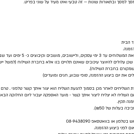
סך למסך ובתאורות שונות — זה טבעי ואינו מעיד על שוני בפריט.
 הבית
זמנה.
שבים וקיבוצים כ- 5 ימים ועד שבוע.
 שכן עלולים להיווצר עיכובים שאינם תלויים בנו אלא בחברת השילוח (למשל י
 שמקורם בחברת השילוח).
לים את יום ביצוע ההזמנה, סופי שבוע, חגים ומועדים)
ת השליחים לאחר מכן בסמוך להגעת השליח הוא יצור איתך קשר טלפוני . טר
השליח לא יצליח ליצור איתך קשר - מועד האספקה יעבור ליום החלוקה הבא 
נה תקין.
פון או בוואטסאפ 08-9438090
ם לפני ביצוע ההזמנה.