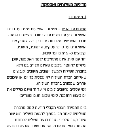
מדיניות משלוחים ואספקה:
1. משלוחים:
משלוח עד הבית
– משלוח באמצעות שליח עד הבית
המשלוח יגיע עם שליח עד לכתובת שציינת בהזמנה.
חברת השליחים שלנו נוהגת בדרך כלל לספק את
המשלוחים עד 3 ימי עסקים, וליישובים, מושבים
וקיבוצים כ- 5 ימים ועד שבוע.
יחד עם זאת, איננו מתחייבים לזמני האספקה, שכן
עלולים להיווצר עיכובים שאינם תלויים בנו אלא
בחברת השילוח (למשל יישובים, מושבים וקיבוצים
שאליהם חברת השילוח לא נכנסת כל יום, או עיכובים
אחרים שמקורם בחברת השילוח).
(ימי עסקים נחשבים לימים א' עד ה' ואינם כוללים את
יום ביצוע ההזמנה, סופי שבוע, חגים ומועדים)
ביום המסירה הצפוי תקבלי הודעה סמס מחברת
השליחים לאחר מכן בסמוך להגעת השליח הוא יצור
איתך קשר טלפוני . טרם הגעת השליח לכתובת
ההזמנה הוא מתאם מראש את מועד ההגעה בהודעה