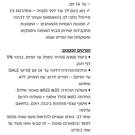
— עד 14 יום.
✓ כאן בשבילך עוד לפני הקנייה — מתלבטת בין
מידות? כתבי לנו בוואטסאפ ונעזור לך לבחור.
✓ תמונות רשמיות מהמותגים — התמונות
מתקבלות ישירות מבתי האופנה והספקים
ומשקפות את הפריט עצמו.
הפרטים הקטנים:
• ביטול עסקה (החזר כספי): עד יומיים, בניכוי 5%
לפי חוק.
• החלפה/החזרה לזיכוי: עד 14 יום (פריטי SALE:
עד יומיים) — הפריט חדש, עם התווית, ללא
שימוש.
• משלוח החזרה: ₪32 (₪50 מאזור אילת) ·
החלפה: ₪60 (כולל איסוף + משלוח חדש).
• איסוף עצמי מהחנות ביבנה: חינם, בתיאום
טלפוני.
שימי לב: גוונים עשויים להיראות מעט שונה ממסך
למסך ובתאורות שונות — זה טבעי ואינו מעיד על
שוני בפריט.