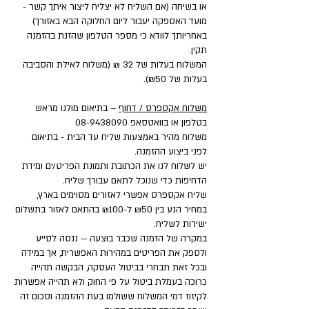
או בשיחה (אם השליח לא יצליח ליצור איתך קשר -
מועד האספקה יעבור ליום החלוקה הבא באזורך)
באחריותך לוודא כי מספר הטלפון שהזנת בהזמנה
תקין.
המשלוח בעלות של 32 ₪ (משלוח לאילת והסביבה
בעלות של ₪50).
משלוח אקספרס / דחוף
– בתיאום מולנו מראש
בטלפון או בוואטסאפ
08-9438090
משלוח מהיר באמצעות שליח עד הבית - בתיאום
לפני ביצוע ההזמנה.
יש לשלוח לנו את הכתובת ותמונת הפריט/ים ומידת
הדחיפות כדי שנוכל לתאם עבורך שליח.
שליח אקספרס אפשרי לאזורים מסוימים בארץ,
במחיר הנע בין ₪50 ל-₪100 בהתאם לאזור בתשלום
ישירות לשליח.
במקרה של הזמנה שכבר בוצעה — ננסה לסייע
ולספק את הפריטים במהירות האפשרית, אך במידה
ובכל זאת תבחרי בביטול העסקה, הבקשה תהייה
כרוכה בעמלת ביטול על פי החוק ולא תהייה אפשרות
לקיזוז דמי המשלוח ששולמו בעת ההזמנה וסכום זה