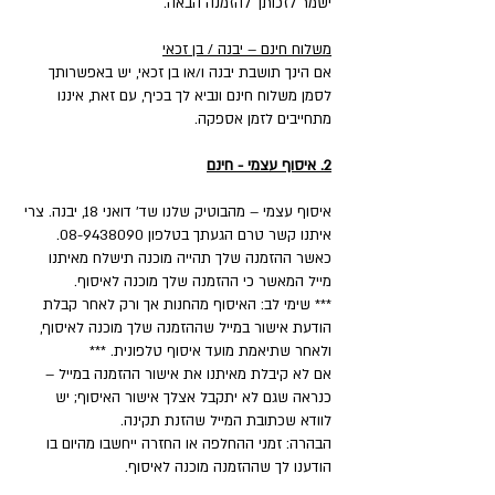
ישמר לזכותך להזמנה הבאה.
משלוח חינם – יבנה / בן זכאי
אם הינך תושבת יבנה ו/או בן זכאי, יש באפשרותך
לסמן משלוח חינם ונביא לך בכיף, עם זאת, איננו
מתחייבים לזמן אספקה.
2. איסוף עצמי - חינם
איסוף עצמי – מהבוטיק שלנו שד' דואני 18, יבנה. צרי
איתנו קשר טרם הגעתך בטלפון 08-9438090.
כאשר ההזמנה שלך תהייה מוכנה תישלח מאיתנו
מייל המאשר כי ההזמנה שלך מוכנה לאיסוף.
*** שימי לב: האיסוף מהחנות אך ורק לאחר קבלת
הודעת אישור במייל שההזמנה שלך מוכנה לאיסוף,
ולאחר שתיאמת מועד איסוף טלפונית. ***
אם לא קיבלת מאיתנו את אישור ההזמנה במייל –
כנראה שגם לא יתקבל אצלך אישור האיסוף; יש
לוודא שכתובת המייל שהזנת תקינה.
הבהרה: זמני ההחלפה או החזרה ייחשבו מהיום בו
הודענו לך שההזמנה מוכנה לאיסוף.