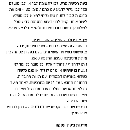
בעת רכישת פריט לבן לתשומת לבך אין לבן מושלם
ובגד לבן עלול להגיע עם כתם / סימן קטן - ואם את
פדנטית סביר להניח שתצליחי למצוא, לכן מומלץ
ליצור איתנו קשר לפני ביצוע ההזמנה כדי שנוכל
לשלוח לך תמונות ובהתאם תחליטי אם לבצע או לא.
איך את יכולה להחליף/להחזיר פריט:
1. החזרה עצמאית לחנות - שד' דואני 18, יבנה.
2. שימוש בשירות המשלוחים שלנו בעלות 32 ₪ לכיוון
(אילת והסביבה ₪50), החלפה ₪60.
ניתן להחליף / להחזיר אלינו כל מוצר כל עוד לא
נעשה בו שימוש או נגרם לו נזק או פגם כלשהו
כשהוא באריזתו המקורית ועם תוויות מחוברות.
ההחזרה תתבצע עד 14 יום מהרכישה. לאחר מועד
זה לא תתאפשר החלפה או החזרה של מוצרים.
מוצרים שנרכשו במבצע ניתנים להחזרה עד 2 ימים
מיום הרכישה.
פריטים שנרכשו מקטגוריית OUTLET לא ניתן להחזיר
או להחליף.
מדיניות ביטול עסקה