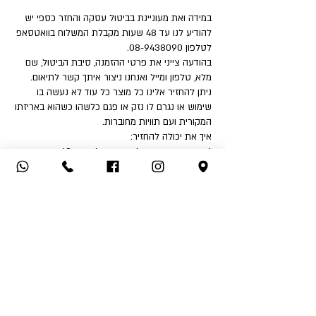
במידה ואת מעוניינת בביטול עסקה והחזר כספי יש
להודיע לנו עד 48 שעות מקבלת המשלוח בוואטסאפ
לטלפון 08-9438090.
בהודעה צייני את פרטי ההזמנה, סיבת הביטול, שם
מלא, טלפון ומייל ואנחנו ניצור איתך קשר לתיאום.
ניתן להחזיר אלינו כל מוצר כל עוד לא נעשה בו
שימוש או נגרם לו נזק או פגם כלשהו כשהוא באריזתו
המקורית ועם תוויות מחוברות.
איך את יכולה להחזיר:
1. החזרה עצמאית לחנות - שד' דואני 18, יבנה.
2. שימוש בשירות המשלוחים שלנו בעלות ₪32 לכיוון
(אילת והסביבה ₪50).
לאחר קבלת הפריט ובדיקה שאינו נפגם או שלא
נעשה בו שימוש - תקבלי החזר כספי לאמצעי תשלום
ממנו בוצעה העסקה.
החזר כספי יבוצע בהתאם לחוק הגנת הצרכן בניכוי
5% או 100 ₪ הזול מבינהם ובניכוי דמי המשלוח אם
שולמו.
אין אפשרות לבצע החזר כספי לאמצעי תשלום שהוא
שונה מאמצעי התשלום בו בוצעה העסקה.
*בכל מקרה דמי המשלוח אינם ניתנים להחזר כספי