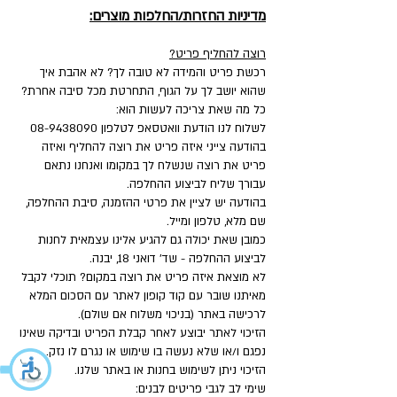
מדיניות החזרות/החלפות מוצרים:
רוצה להחליף פריט?
רכשת פריט והמידה לא טובה לך? לא אהבת איך
שהוא יושב לך על הגוף, התחרטת מכל סיבה אחרת?
כל מה שאת צריכה לעשות הוא:
לשלוח לנו הודעת וואטסאפ לטלפון
08-9438090
בהודעה צייני איזה פריט את רוצה להחליף ואיזה
פריט את רוצה שנשלח לך במקומו ואנחנו נתאם
עבורך שליח לביצוע ההחלפה.
בהודעה יש לציין את פרטי ההזמנה, סיבת ההחלפה,
שם מלא, טלפון ומייל.
כמובן שאת יכולה גם להגיע אלינו עצמאית לחנות
לביצוע ההחלפה - שד' דואני 18, יבנה.
לא מוצאת איזה פריט את רוצה במקום? תוכלי לקבל
מאיתנו שובר עם קוד קופון לאתר עם הסכום המלא
לרכישה באתר (בניכוי משלוח אם שולם).
הזיכוי לאתר יבוצע לאחר קבלת הפריט ובדיקה שאינו
נפגם ו/או שלא נעשה בו שימוש או נגרם לו נזק.
הזיכוי ניתן לשימוש בחנות או באתר שלנו.
שימי לב לגבי פריטים לבנים: